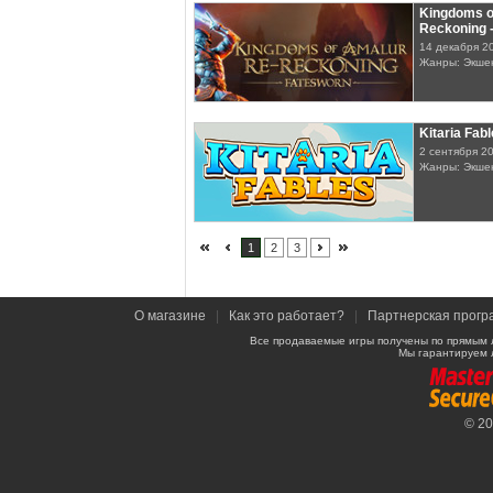
Kingdoms o
Reckoning 
14 декабря 2
Жанры: Экше
Kitaria Fab
2 сентября 2
Жанры: Экше
1
2
3
О магазине
|
Как это работает?
|
Партнерская прогр
Все продаваемые игры получены по прямым 
Мы гарантируем 
© 2