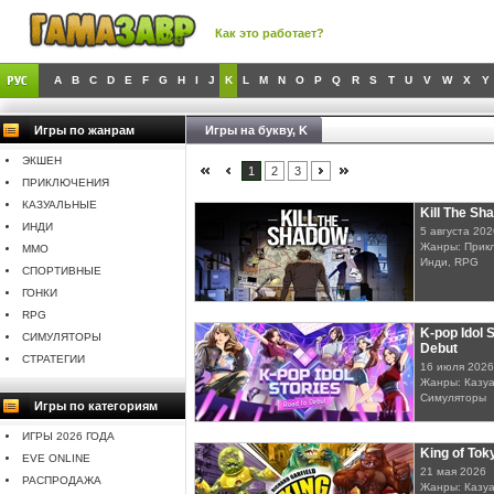
Как это работает?
A
B
C
D
E
F
G
H
I
J
K
L
M
N
O
P
Q
R
S
T
U
V
W
X
Y
Игры по жанрам
Игры на букву, K
ЭКШЕН
1
2
3
ПРИКЛЮЧЕНИЯ
КАЗУАЛЬНЫЕ
Kill The Sh
ИНДИ
5 августа 202
Жанры: Прикл
MMO
Инди, RPG
СПОРТИВНЫЕ
ГОНКИ
RPG
K-pop Idol 
СИМУЛЯТОРЫ
Debut
СТРАТЕГИИ
16 июля 2026
Жанры: Казуа
Симуляторы
Игры по категориям
ИГРЫ 2026 ГОДА
King of Tok
EVE ONLINE
21 мая 2026
РАСПРОДАЖА
Жанры: Казуа