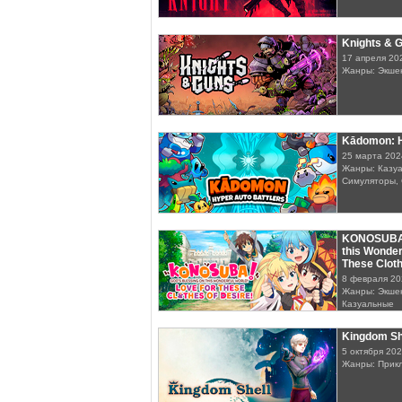
Knights & 
17 апреля 20
Жанры: Экшен
Kādomon: H
25 марта 202
Жанры: Казуа
Симуляторы, 
KONOSUBA -
this Wonder
These Cloth
8 февраля 20
Жанры: Экшен
Казуальные
Kingdom Sh
5 октября 20
Жанры: Прик