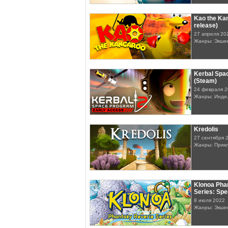
Kao the Kan
release)
27 апреля 20
Жанры: Экше
Kerbal Spa
(Steam)
24 февраля 
Жанры: Инди
Kredolis
27 сентября 
Жанры: Прик
Klonoa Pha
Series: Spe
8 июля 2022
Жанры: Экше