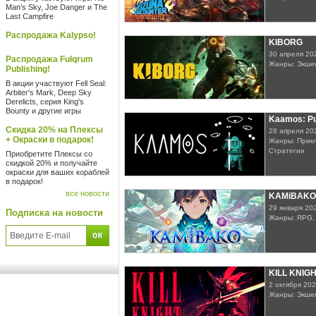
Man's Sky, Joe Danger и The
Last Campfire
Распродажа Kalypso!
KIBORG
30 апреля 20
Распродажа Fulqrum
Жанры: Экше
Publishing!
В акции участвуют Fell Seal:
Arbiter's Mark, Deep Sky
Derelicts, серия King's
Bounty и другие игры
Kaamos: Pu
Скидка 20% на Плексы
28 апреля 20
+ Окраски в подарок!
Жанры: Прикл
Стратегии
Приобретите Плексы со
скидкой 20% и получайте
окраски для ваших кораблей
в подарок!
все новости
KAMiBAKO -
29 января 20
Подписка на новости
Жанры: RPG,
KILL KNIG
2 октября 20
Жанры: Экше