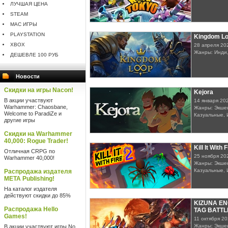
ЛУЧШАЯ ЦЕНА
STEAM
MAC ИГРЫ
PLAYSTATION
Kingdom L
XBOX
28 апреля 20
Жанры: Инди,
ДЕШЕВЛЕ 100 РУБ
Новости
Скидки на игры Nacon!
Kejora
В акции участвуют
14 января 20
Warhammer: Chaosbane,
Жанры: Экшен
Welcome to ParadiZe и
Казуальные, 
другие игры
Скидки на Warhammer
40,000: Rogue Trader!
Kill It With 
Отличная CRPG по
25 ноября 20
Warhammer 40,000!
Жанры: Экшен
Казуальные, 
Распродажа издателя
META Publishing!
На каталог издателя
действуют скидки до 85%
KIZUNA E
Распродажа Hello
TAG BATTL
Games!
11 октября 2
Жанры: Экше
В акции участвуют игры No