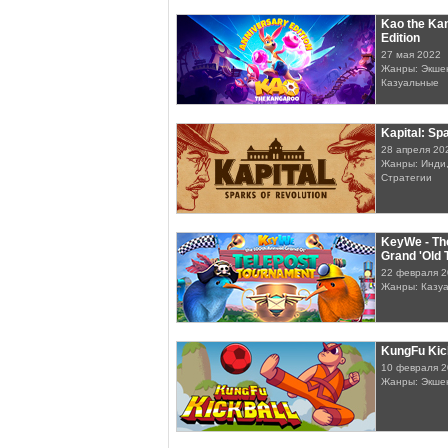
Kao the Ka
Edition
27 мая 2022
Жанры: Экшен
Казуальные
Kapital: Sp
28 апреля 20
Жанры: Инди,
Стратегии
KeyWe - Th
Grand 'Old 
22 февраля 
Жанры: Казу
KungFu Kic
10 февраля 
Жанры: Экшен