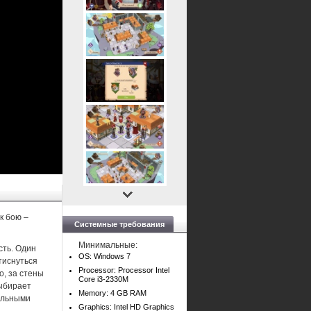
к бою –
Системные требования
Минимальные:
сть. Один
OS: Windows 7
тиснуться
Processor: Processor Intel
о, за стены
Core i3-2330M
выбирает
Memory: 4 GB RAM
альными
Graphics: Intel HD Graphics