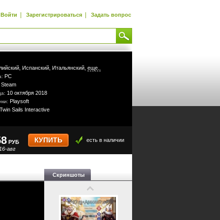
|
|
Войти
Зарегистрироваться
Задать вопрос
лийский,
Испанский,
Итальянский,
еще..
PC
а:
Steam
:
10 октября 2018
да:
Playsoft
ики:
Twin Sails Interactive
58
КУПИТЬ
есть в наличии
РУБ
16-авг
Скриншоты