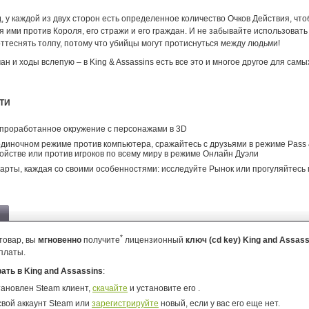
, у каждой из двух сторон есть определенное количество Очков Действия, чт
 ими против Короля, его стражи и его граждан. И не забывайте использовать
ттеснять толпу, потому что убийцы могут протиснуться между людьми!
ан и ходы вслепую – в King & Assassins есть все это и многое другое для сам
ТИ
проработанное окружение с персонажами в 3D
одиночном режиме против компьютера, сражайтесь с друзьями в режиме Pass 
ойстве или против игроков по всему миру в режиме Онлайн Дуэли
карты, каждая со своими особенностями: исследуйте Рынок или прогуляйтесь
*
товар, вы
мгновенно
получите
лицензионный
ключ (cd key) King and Assas
платы.
рать в King and Assassins
:
тановлен Steam клиент,
скачайте
и установите его .
свой аккаунт Steam или
зарегистрируйте
новый, если у вас его еще нет.