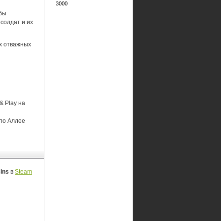
3000
обы
 солдат и их
ых отважных
& Play на
 по Аллее
sins
в
Steam