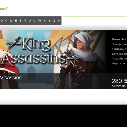
тает?
O
P
Q
R
S
T
U
V
W
X
Y
Z
#
Анг
Языки:
Платформ
Активация
Дата выхо
Разработч
Издатели:
Assassins
280
скидка по 