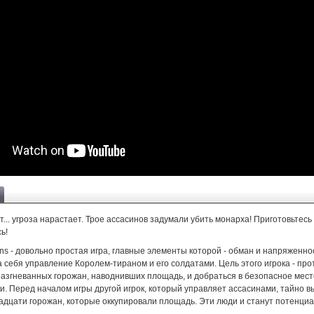
... угроза нарастает. Трое ассасинов задумали убить монарха! Приготовьтесь 
ь!
ins - довольно простая игра, главные элементы которой - обман и напряженно
а себя управление Королем-тираном и его солдатами. Цель этого игрока - про
разгневанных горожан, наводнивших площадь, и добраться в безопасное мест
и. Перед началом игры другой игрок, который управляет ассасинами, тайно 
надцати горожан, которые оккупировали площадь. Эти люди и станут потенци