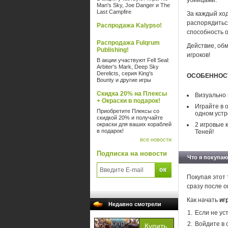
убийцами.
Man's Sky, Joe Danger и The
Last Campfire
За каждый ход
распорядиться
Распродажа Kalypso!
способность о
Распродажа Fulqrum
Действие, обм
Publishing!
игроков!
В акции участвуют Fell Seal:
Arbiter's Mark, Deep Sky
Derelicts, серия King's
ОСОБЕННОС
Bounty и другие игры
Скидка 20% на Плексы
Визуально 
+ Окраски в подарок!
Играйте в 
Приобретите Плексы со
одном устр
скидкой 20% и получайте
окраски для ваших кораблей
2 игровые 
в подарок!
Теней!
все новости
Подписка на новости
Что я покупаю
Покупая этот 
сразу после о
Как начать
иг
Недавно смотрели
Если не ус
Войдите в 