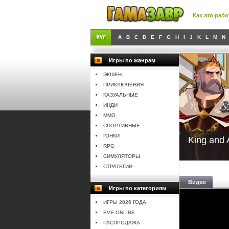
Как это рабо
A
B
C
D
E
F
G
H
I
J
K
L
M
N
Игры по жанрам
ЭКШЕН
ПРИКЛЮЧЕНИЯ
КАЗУАЛЬНЫЕ
ИНДИ
MMO
СПОРТИВНЫЕ
ГОНКИ
King and 
RPG
СИМУЛЯТОРЫ
СТРАТЕГИИ
Видео
Игры по категориям
ИГРЫ 2026 ГОДА
EVE ONLINE
РАСПРОДАЖА