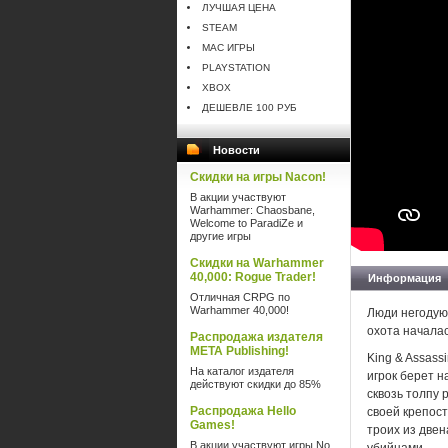
ЛУЧШАЯ ЦЕНА
STEAM
MAC ИГРЫ
PLAYSTATION
XBOX
ДЕШЕВЛЕ 100 РУБ
Новости
Скидки на игры Nacon!
В акции участвуют
Warhammer: Chaosbane,
Welcome to ParadiZe и
другие игры
Скидки на Warhammer
40,000: Rogue Trader!
Информация
Отличная CRPG по
Warhammer 40,000!
Люди негодуют
охота началас
Распродажа издателя
META Publishing!
King & Assass
На каталог издателя
игрок берет н
действуют скидки до 85%
сквозь толпу 
Распродажа Hello
своей крепост
Games!
троих из две
В акции участвуют игры No