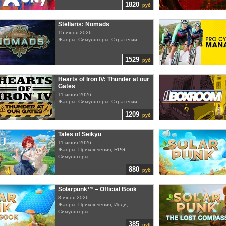
1820
руб
Stellaris: Nomads
15 июня 2026
Жанры: Симуляторы, Стратегии
1529
руб
Hearts of Iron IV: Thunder at our
Gates
11 июня 2026
Жанры: Симуляторы, Стратегии
1209
руб
Tales of Seikyu
11 июня 2026
Жанры: Приключения, RPG,
Симуляторы
880
руб
Solarpunk™ – Official Book
8 июня 2026
Жанры: Приключения, Инди,
Симуляторы
385
руб