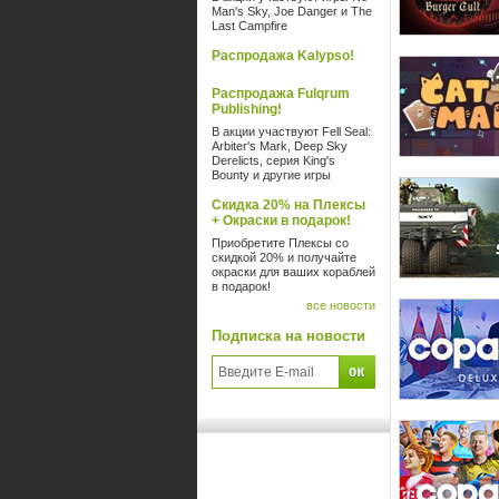
Man's Sky, Joe Danger и The
Last Campfire
Распродажа Kalypso!
Распродажа Fulqrum
Publishing!
В акции участвуют Fell Seal:
Arbiter's Mark, Deep Sky
Derelicts, серия King's
Bounty и другие игры
Скидка 20% на Плексы
+ Окраски в подарок!
Приобретите Плексы со
скидкой 20% и получайте
окраски для ваших кораблей
в подарок!
все новости
Подписка на новости