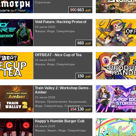
Стратегии
990
663
руб
Void Future: Hacking Protocol
23 июля 2026
Жанры: Инди, Симуляторы
660
руб
OFFBEAT - Nice Cup of Tea
22 июля 2026
Жанры: Инди, Симуляторы
150
руб
Train Valley 2: Workshop Gems -
Amber
21 июля 2026
Жанры: Приключения, Казуальные,
Инди, Симуляторы, Стратегии
154
130
руб
Happy's Humble Burger Cult
16 июля 2026
Жанры: Экшен, Инди, Симуляторы