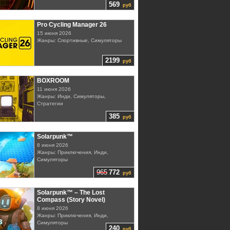
569
руб
Pro Cycling Manager 26
15 июня 2026
Жанры: Спортивные, Симуляторы
2199
руб
BOXROOM
11 июня 2026
Жанры: Инди, Симуляторы,
Стратегии
385
руб
Solarpunk™
8 июня 2026
Жанры: Приключения, Инди,
Симуляторы
965
772
руб
Solarpunk™ – The Lost
Compass (Story Novel)
8 июня 2026
Жанры: Приключения, Инди,
Симуляторы
240
руб