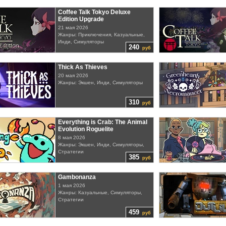
Coffee Talk Tokyo Deluxe
Edition Upgrade
21 мая 2026
Жанры: Приключения, Казуальные,
Инди, Симуляторы
240
руб
Thick As Thieves
20 мая 2026
Жанры: Экшен, Инди, Симуляторы
310
руб
Everything is Crab: The Animal
Evolution Roguelite
8 мая 2026
Жанры: Экшен, Инди, Симуляторы,
Стратегии
385
руб
Gambonanza
1 мая 2026
Жанры: Казуальные, Симуляторы,
Стратегии
459
руб