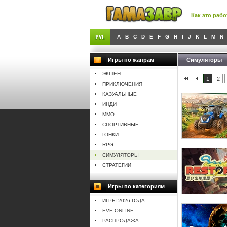
Как это рабо
A
B
C
D
E
F
G
H
I
J
K
L
M
N
Игры по жанрам
Симуляторы
ЭКШЕН
1
2
ПРИКЛЮЧЕНИЯ
КАЗУАЛЬНЫЕ
ИНДИ
MMO
СПОРТИВНЫЕ
ГОНКИ
RPG
СИМУЛЯТОРЫ
СТРАТЕГИИ
Игры по категориям
ИГРЫ 2026 ГОДА
EVE ONLINE
РАСПРОДАЖА