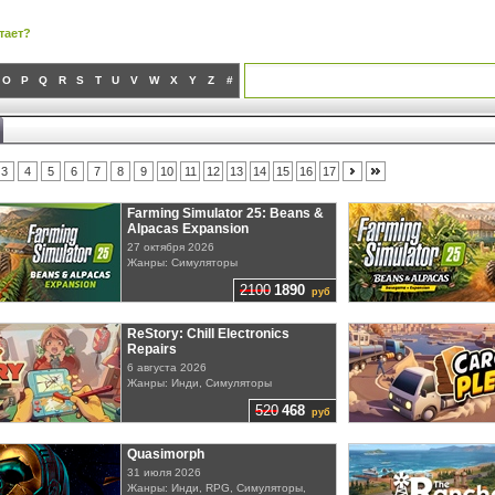
тает?
O
P
Q
R
S
T
U
V
W
X
Y
Z
#
3
4
5
6
7
8
9
10
11
12
13
14
15
16
17
Farming Simulator 25: Beans &
Alpacas Expansion
27 октября 2026
Жанры: Симуляторы
2100
1890
руб
ReStory: Chill Electronics
Repairs
6 августа 2026
Жанры: Инди, Симуляторы
520
468
руб
Quasimorph
31 июля 2026
Жанры: Инди, RPG, Симуляторы,