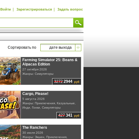
|
|
Войти
Зарегистрироваться
Задать вопрос
Сортировать по
дате выхода
Farming Simulator 25: Beans &
Alpacas Edition
27 октября 2026
Жанры: Симуляторы
3272
2944
руб
Cargo, Please!
5 августа 2026
Жанры: Приключения, Казуальные,
Инди, Гонки, Симуляторы
427
341
руб
The Ranchers
30 июля 2026
Жанры: Экшен, Приключения,