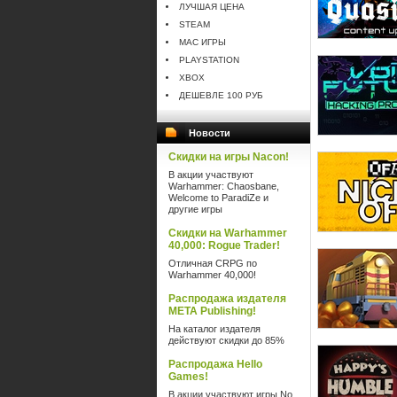
ЛУЧШАЯ ЦЕНА
STEAM
MAC ИГРЫ
PLAYSTATION
XBOX
ДЕШЕВЛЕ 100 РУБ
Новости
Скидки на игры Nacon!
В акции участвуют
Warhammer: Chaosbane,
Welcome to ParadiZe и
другие игры
Скидки на Warhammer
40,000: Rogue Trader!
Отличная CRPG по
Warhammer 40,000!
Распродажа издателя
META Publishing!
На каталог издателя
действуют скидки до 85%
Распродажа Hello
Games!
В акции участвуют игры No