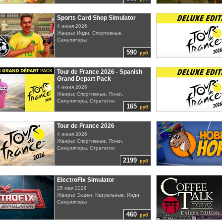
Sports Card Shop Simulator
4 июня 2026
Жанры: Инди, Спортивные,
Симуляторы
590
руб
Tour de France 2026 - Spanish
Grand Depart Pack
4 июня 2026
Жанры: Спортивные, Гонки,
Симуляторы, Стратегии
165
руб
Tour de France 2026
4 июня 2026
Жанры: Спортивные, Гонки,
Симуляторы, Стратегии
2199
руб
ElectroFix Simulator
25 мая 2026
Жанры: Экшен, Казуальные, Инди,
Симуляторы
460
руб