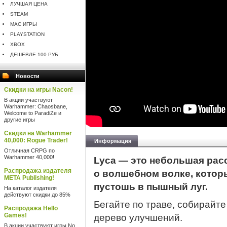
ЛУЧШАЯ ЦЕНА
STEAM
MAC ИГРЫ
PLAYSTATION
XBOX
ДЕШЕВЛЕ 100 РУБ
Новости
Скидки на игры Nacon!
В акции участвуют
Warhammer: Chaosbane,
Welcome to ParadiZe и
другие игры
Скидки на Warhammer
40,000: Rogue Trader!
Информация
Отличная CRPG по
Warhammer 40,000!
Lyca — это небольшая рас
Распродажа издателя
о волшебном волке, кото
META Publishing!
пустошь в пышный луг.
На каталог издателя
действуют скидки до 85%
Бегайте по траве, собирайт
Распродажа Hello
Games!
дерево улучшений.
В акции участвуют игры No