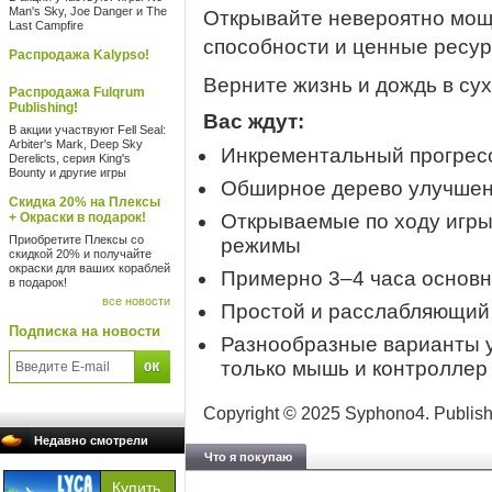
Man's Sky, Joe Danger и The
Открывайте невероятно мощ
Last Campfire
способности и ценные ресур
Распродажа Kalypso!
Верните жизнь и дождь в су
Распродажа Fulqrum
Publishing!
Вас ждут:
В акции участвуют Fell Seal:
Arbiter's Mark, Deep Sky
Инкрементальный прогресс
Derelicts, серия King's
Bounty и другие игры
Обширное дерево улучше
Скидка 20% на Плексы
+ Окраски в подарок!
Открываемые по ходу игры
Приобретите Плексы со
режимы
скидкой 20% и получайте
окраски для ваших кораблей
Примерно 3–4 часа основн
в подарок!
все новости
Простой и расслабляющий 
Подписка на новости
Разнообразные варианты у
только мышь и контроллер
Copyright © 2025 Syphono4. Published
Недавно смотрели
Что я покупаю