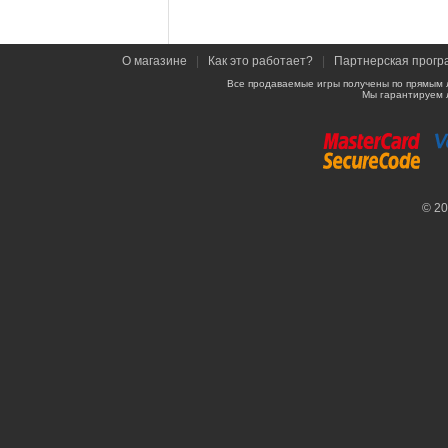
О магазине
|
Как это работает?
|
Партнерская прогр
Все продаваемые игры получены по прямым 
Мы гарантируем 
© 2