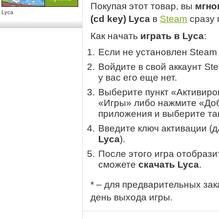
Покупая этот товар, вы
мгно
Lyca
(cd key) Lyca
в
Steam
сразу 
Как начать
играть в Lyca
:
Если не установлен Steam
Войдите в свой аккаунт St
у вас его еще нет.
Выберите пункт «Активиров
«Игры» либо нажмите «Доб
приложения и выберите там
Введите ключ активации (
Lyca
).
После этого игра отобрази
сможете
скачать Lyca
.
* – для предварительных зак
день выхода игры.