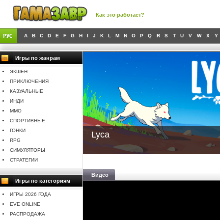
Как это работает?
A
B
C
D
E
F
G
H
I
J
K
L
M
N
O
P
Q
R
S
T
U
V
W
X
Y
Игры по жанрам
ЭКШЕН
ПРИКЛЮЧЕНИЯ
КАЗУАЛЬНЫЕ
ИНДИ
MMO
СПОРТИВНЫЕ
ГОНКИ
Lyca
RPG
СИМУЛЯТОРЫ
СТРАТЕГИИ
Видео
Игры по категориям
ИГРЫ 2026 ГОДА
EVE ONLINE
РАСПРОДАЖА