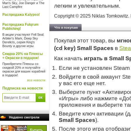
Man's Sky, Joe Danger и The
легким и увлекательным.
Last Campfire
Распродажа Kalypso!
Copyright © 2025 Niklas Tomkowitz. P
Распродажа Fulqrum
Что я покупаю
Publishing!
В акции участвуют Fell Seal:
Arbiter's Mark, Deep Sky
Покупая этот товар, вы
мгно
Derelicts, серия King's
Bounty и другие игры
(cd key) Small Spaces
в
Ste
Скидка 20% на Плексы
Как начать
играть в Small S
+ Окраски в подарок!
Приобретите Плексы со
Если не установлен Steam
скидкой 20% и получайте
окраски для ваших кораблей
в подарок!
Войдите в свой аккаунт St
все новости
у вас его еще нет.
Подписка на новости
Выберите пункт «Активиров
«Игры» либо нажмите «Доб
приложения и выберите там
Введите ключ активации (
Недавно смотрели
Small Spaces
).
После этого игра отобрази