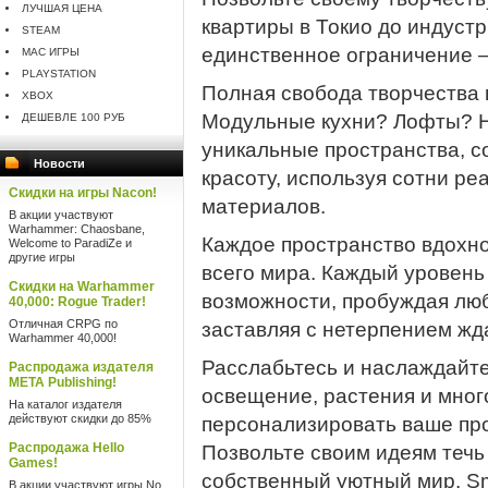
ЛУЧШАЯ ЦЕНА
квартиры в Токио до индуст
STEAM
единственное ограничение —
MAC ИГРЫ
PLAYSTATION
Полная свобода творчества 
XBOX
Модульные кухни? Лофты? Н
ДЕШЕВЛЕ 100 РУБ
уникальные пространства, 
Новости
красоту, используя сотни р
Скидки на игры Nacon!
материалов.
В акции участвуют
Warhammer: Chaosbane,
Каждое пространство вдохн
Welcome to ParadiZe и
другие игры
всего мира. Каждый уровень
Скидки на Warhammer
возможности, пробуждая лю
40,000: Rogue Trader!
Отличная CRPG по
заставляя с нетерпением жд
Warhammer 40,000!
Расслабьтесь и наслаждайте
Распродажа издателя
META Publishing!
освещение, растения и много
На каталог издателя
действуют скидки до 85%
персонализировать ваше пр
Распродажа Hello
Позвольте своим идеям течь
Games!
собственный уютный мир. Sm
В акции участвуют игры No