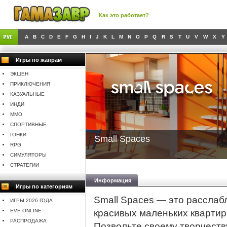
Как это работает?
A
B
C
D
E
F
G
H
I
J
K
L
M
N
O
P
Q
R
S
T
U
V
W
X
Y
Игры по жанрам
ЭКШЕН
ПРИКЛЮЧЕНИЯ
КАЗУАЛЬНЫЕ
ИНДИ
MMO
СПОРТИВНЫЕ
ГОНКИ
Small Spaces
RPG
СИМУЛЯТОРЫ
СТРАТЕГИИ
Информация
Игры по категориям
Small Spaces — это расслаб
ИГРЫ 2026 ГОДА
EVE ONLINE
красивых маленьких квартир,
РАСПРОДАЖА
Позвольте своему творчест