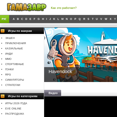
Как это работает?
A
B
C
D
E
F
G
H
I
J
K
L
M
N
O
P
Q
R
S
T
U
V
W
X
Y
Игры по жанрам
ЭКШЕН
ПРИКЛЮЧЕНИЯ
КАЗУАЛЬНЫЕ
ИНДИ
MMO
СПОРТИВНЫЕ
ГОНКИ
Havendock
RPG
СИМУЛЯТОРЫ
СТРАТЕГИИ
Видео
Игры по категориям
ИГРЫ 2026 ГОДА
EVE ONLINE
РАСПРОДАЖА