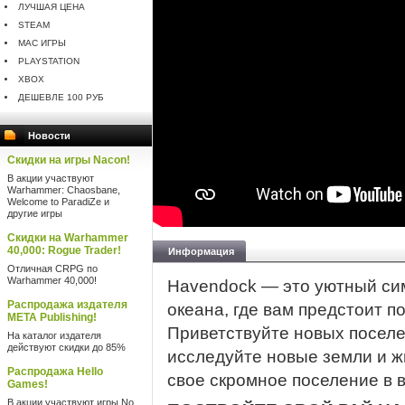
ЛУЧШАЯ ЦЕНА
STEAM
MAC ИГРЫ
PLAYSTATION
XBOX
ДЕШЕВЛЕ 100 РУБ
Новости
Скидки на игры Nacon!
В акции участвуют
Warhammer: Chaosbane,
Welcome to ParadiZe и
другие игры
Скидки на Warhammer
40,000: Rogue Trader!
Информация
Отличная CRPG по
Warhammer 40,000!
Havendock — это уютный си
Распродажа издателя
океана, где вам предстоит п
META Publishing!
Приветствуйте новых поселе
На каталог издателя
действуют скидки до 85%
исследуйте новые земли и 
Распродажа Hello
свое скромное поселение в 
Games!
В акции участвуют игры No