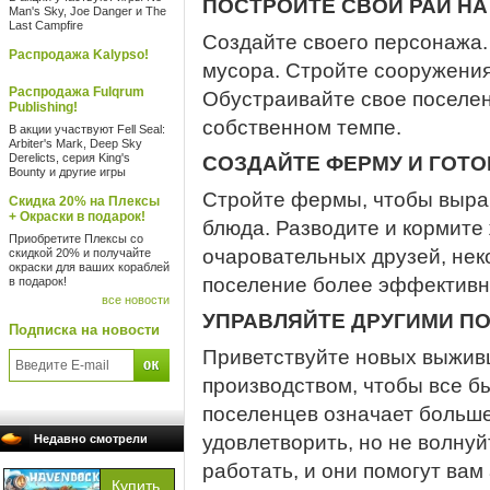
ПОСТРОЙТЕ СВОЙ РАЙ НА
Man's Sky, Joe Danger и The
Last Campfire
Создайте своего персонажа
Распродажа Kalypso!
мусора. Стройте сооружения
Распродажа Fulqrum
Обустраивайте свое поселени
Publishing!
собственном темпе.
В акции участвуют Fell Seal:
Arbiter's Mark, Deep Sky
Derelicts, серия King's
СОЗДАЙТЕ ФЕРМУ И ГОТО
Bounty и другие игры
Стройте фермы, чтобы выращ
Скидка 20% на Плексы
+ Окраски в подарок!
блюда. Разводите и кормите
Приобретите Плексы со
очаровательных друзей, нек
скидкой 20% и получайте
окраски для ваших кораблей
поселение более эффектив
в подарок!
все новости
УПРАВЛЯЙТЕ ДРУГИМИ П
Подписка на новости
Приветствуйте новых выжив
производством, чтобы все б
поселенцев означает больше
удовлетворить, но не волнуй
Недавно смотрели
работать, и они помогут вам