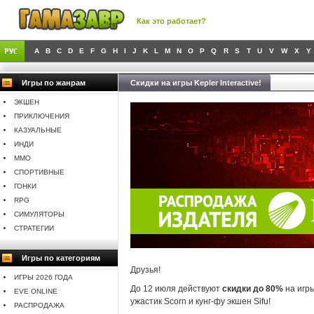
Как это работает?
A
B
C
D
E
F
G
H
I
J
K
L
M
N
O
P
Q
R
S
T
U
V
W
X
Y
Игры по жанрам
Скидки на игры Kepler Interactive!
ЭКШЕН
ПРИКЛЮЧЕНИЯ
КАЗУАЛЬНЫЕ
ИНДИ
MMO
СПОРТИВНЫЕ
ГОНКИ
RPG
СИМУЛЯТОРЫ
СТРАТЕГИИ
Игры по категориям
Друзья!
ИГРЫ 2026 ГОДА
До 12 июля действуют
скидки до 80%
на игр
EVE ONLINE
ужастик Scorn и кунг-фу экшен Sifu!
РАСПРОДАЖА