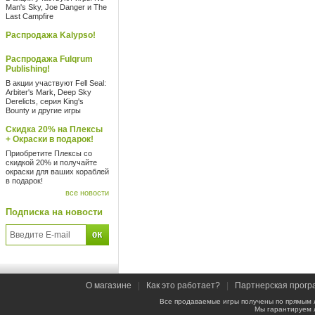
Man's Sky, Joe Danger и The
Last Campfire
Распродажа Kalypso!
Распродажа Fulqrum
Publishing!
В акции участвуют Fell Seal:
Arbiter's Mark, Deep Sky
Derelicts, серия King's
Bounty и другие игры
Скидка 20% на Плексы
+ Окраски в подарок!
Приобретите Плексы со
скидкой 20% и получайте
окраски для ваших кораблей
в подарок!
все новости
Подписка на новости
О магазине
|
Как это работает?
|
Партнерская прогр
Все продаваемые игры получены по прямым 
Мы гарантируем 