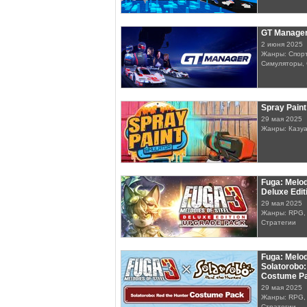
GT Manage
2 июня 2025
Жанры: Спорт
Симуляторы, 
Spray Paint
29 мая 2025
Жанры: Казу
Fuga: Melodi
Deluxe Edi
29 мая 2025
Жанры: RPG,
Стратегии
Fuga: Melodi
Solatorobo:
Costume P
29 мая 2025
Жанры: RPG,
Стратегии