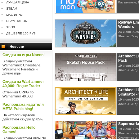
ЛУЧШАЯ ЦЕНА
Казуальные, 
STEAM
MAC ИГРЫ
PLAYSTATION
Railway Emp
Wonders
XBOX
24 июня 2025
ДЕШЕВЛЕ 100 РУБ
Жанры: Симу
Новости
Скидки на игры Nacon!
Architect L
Pack
В акции участвуют
Warhammer: Chaosbane,
19 июня 2025
Welcome to ParadiZe и
Жанры: Инди
другие игры
Скидки на Warhammer
40,000: Rogue Trader!
Architect L
Отличная CRPG по
Simulator -
Warhammer 40,000!
19 июня 2025
Жанры: Инди
Распродажа издателя
META Publishing!
На каталог издателя
действуют скидки до 85%
Supermarke
Распродажа Hello
19 июня 2025
Games!
Жанры: Казуа
Симуляторы
В акции участвуют игры No