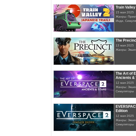
Train Valley
15 мая 2025
Жанры: Прикл
Инди, Симуля
The Precinc
13 мая 2025
Жанры: Экше
The Art of
Ancients & 
12 мая 2025
Жанры: Экшен
Симуляторы
EVERSPACE
Edition
12 мая 2025
Жанры: Экшен
Симуляторы