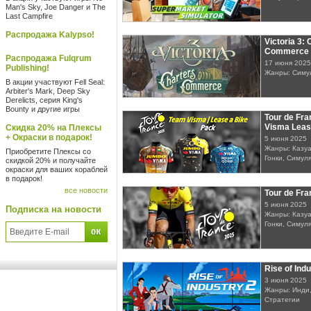
Man's Sky, Joe Danger и The
Last Campfire
Распродажа Kalypso!
Victoria 3: 
Commerce
Распродажа Fulqrum
17 июня 2025
Publishing!
Жанры: Симу
В акции участвуют Fell Seal:
Arbiter's Mark, Deep Sky
Derelicts, серия King's
Bounty и другие игры
Tour de Fra
Visma Leas
Скидка 20% на Плексы
+ Окраски в подарок!
5 июня 2025
Жанры: Казуа
Приобретите Плексы со
Гонки, Симул
скидкой 20% и получайте
окраски для ваших кораблей
в подарок!
все новости
Tour de Fr
5 июня 2025
Подписка на новости
Жанры: Казуа
Гонки, Симул
Rise of Indu
3 июня 2025
Жанры: Инди,
Стратегии