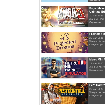
Fuga: Melodi
Ultimate Ed
29 мая 2025
Жанры: RPG,
Стратегии
Projected 
29 мая 2025
Жанры: Казуа
Симуляторы
Metro Mini 
28 мая 2025
Жанры: Казуа
Симуляторы
Pest Contro
26 мая 2025
Жанры: Казуа
Симуляторы