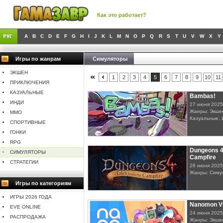
Как это работает?
A
B
C
D
E
F
G
H
I
J
K
L
M
N
O
P
Q
R
S
T
U
V
W
X
Y
Игры по жанрам
Симуляторы
ЭКШЕН
1
2
3
4
5
6
7
8
9
10
11
ПРИКЛЮЧЕНИЯ
КАЗУАЛЬНЫЕ
Bambas!
ИНДИ
27 июня 2025
Жанры: Экшен
MMO
Казуальные, 
СПОРТИВНЫЕ
ГОНКИ
RPG
Dungeons 4 
СИМУЛЯТОРЫ
Campfire
СТРАТЕГИИ
26 июня 2025
Жанры: Симу
Игры по категориям
ИГРЫ 2026 ГОДА
Nanomon Vi
EVE ONLINE
24 июня 2025
РАСПРОДАЖА
Жанры: Экшен