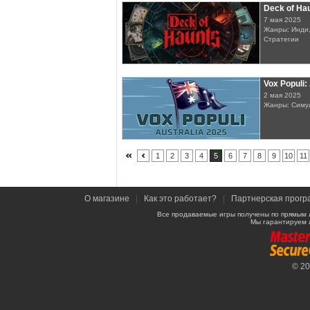
Deck of Ha
7 мая 2025
Жанры: Инди,
Стратегии
Vox Populi:
2 мая 2025
Жанры: Симу
1
2
3
4
5
6
7
8
9
10
11
О магазине
|
Как это работает?
|
Партнерская прогр
Все продаваемые игры получены по прямым 
Мы гарантируем 
© 2