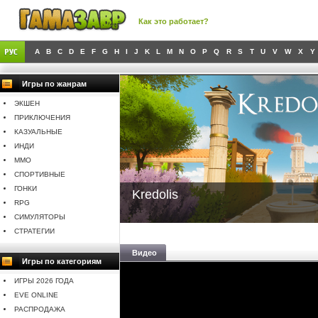
Как это работает?
A
B
C
D
E
F
G
H
I
J
K
L
M
N
O
P
Q
R
S
T
U
V
W
X
Y
Игры по жанрам
ЭКШЕН
ПРИКЛЮЧЕНИЯ
КАЗУАЛЬНЫЕ
ИНДИ
MMO
СПОРТИВНЫЕ
ГОНКИ
Kredolis
RPG
СИМУЛЯТОРЫ
СТРАТЕГИИ
Видео
Игры по категориям
ИГРЫ 2026 ГОДА
EVE ONLINE
РАСПРОДАЖА