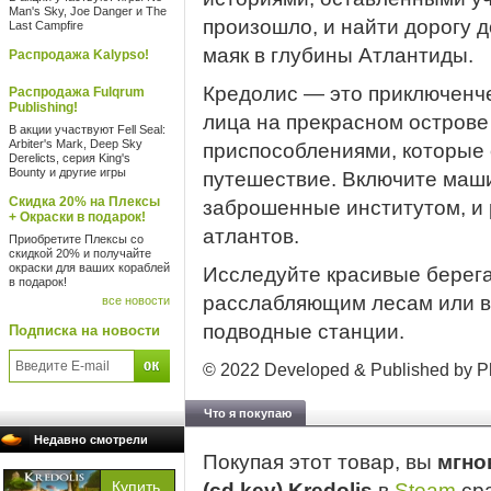
Man's Sky, Joe Danger и The
произошло, и найти дорогу 
Last Campfire
маяк в глубины Атлантиды.
Распродажа Kalypso!
Кредолис — это приключенче
Распродажа Fulqrum
Publishing!
лица на прекрасном острове
В акции участвуют Fell Seal:
Arbiter's Mark, Deep Sky
приспособлениями, которые 
Derelicts, серия King's
Bounty и другие игры
путешествие. Включите маш
Скидка 20% на Плексы
заброшенные институтом, и 
+ Окраски в подарок!
атлантов.
Приобретите Плексы со
скидкой 20% и получайте
окраски для ваших кораблей
Исследуйте красивые берега
в подарок!
расслабляющим лесам или в
все новости
подводные станции.
Подписка на новости
© 2022 Developed & Published by Ph
Что я покупаю
Недавно смотрели
Покупая этот товар, вы
мгно
(cd key) Kredolis
в
Steam
сра