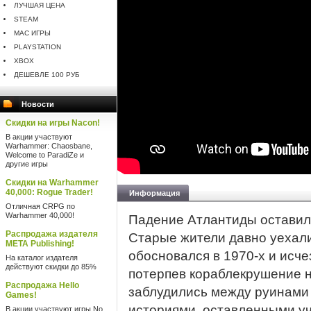
ЛУЧШАЯ ЦЕНА
STEAM
MAC ИГРЫ
PLAYSTATION
XBOX
ДЕШЕВЛЕ 100 РУБ
Новости
Скидки на игры Nacon!
В акции участвуют
Warhammer: Chaosbane,
Welcome to ParadiZe и
другие игры
Скидки на Warhammer
40,000: Rogue Trader!
Информация
Отличная CRPG по
Warhammer 40,000!
Падение Атлантиды оставил
Распродажа издателя
Старые жители давно уехали
META Publishing!
обосновался в 1970-х и исче
На каталог издателя
действуют скидки до 85%
потерпев кораблекрушение н
Распродажа Hello
заблудились между руинами 
Games!
историями, оставленными уч
В акции участвуют игры No