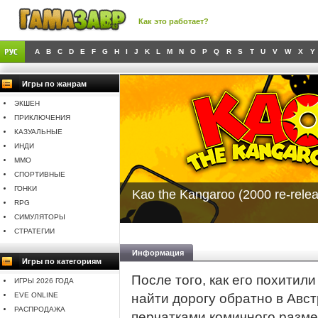
Как это работает?
A
B
C
D
E
F
G
H
I
J
K
L
M
N
O
P
Q
R
S
T
U
V
W
X
Y
Игры по жанрам
ЭКШЕН
ПРИКЛЮЧЕНИЯ
КАЗУАЛЬНЫЕ
ИНДИ
MMO
СПОРТИВНЫЕ
ГОНКИ
Kao the Kangaroo (2000 re-rele
RPG
СИМУЛЯТОРЫ
СТРАТЕГИИ
Информация
Игры по категориям
После того, как его похитил
ИГРЫ 2026 ГОДА
EVE ONLINE
найти дорогу обратно в Авс
РАСПРОДАЖА
перчатками комичного размер