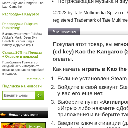
Потрясающая музыка и зву
Man's Sky, Joe Danger и The
Last Campfire
©2023 by Tate Multimedia Sp. z o.o. A
Распродажа Kalypso!
registered Trademark of Tate Multimed
Распродажа Fulqrum
Publishing!
Что я покупаю
В акции участвуют Fell Seal:
Arbiter's Mark, Deep Sky
Derelicts, серия King's
Покупая этот товар, вы
мгно
Bounty и другие игры
(cd key) Kao the Kangaroo (
Скидка 20% на Плексы
+ Окраски в подарок!
оплаты.
Приобретите Плексы со
скидкой 20% и получайте
Как начать
играть в Kao the
окраски для ваших кораблей
в подарок!
Если не установлен Steam
все новости
Подписка на новости
Войдите в свой аккаунт St
у вас его еще нет.
Выберите пункт «Активиров
«Игры» либо нажмите «Доб
приложения и выберите там
Недавно смотрели
Введите ключ активации (