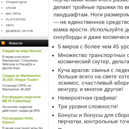
ЛУЧШАЯ ЦЕНА
делает тройные прыжки по 
STEAM
ландшафтам. Ноги размером
MAC ИГРЫ
PLAYSTATION
— не единственное средство
XBOX
комка ярости. Используйте 
ДЕШЕВЛЕ 100 РУБ
сноуборды и даже космическ
Новости
5 миров с более чем 45 ур
Скидки на игры Nacon!
Множество транспортных с
В акции участвуют
космический скутер, дельта
Warhammer: Chaosbane,
Welcome to ParadiZe и
другие игры
Куча врагов: свинья с лед
больше всего на свете хот
Скидки на Warhammer
40,000: Rogue Trader!
эскимос, счастливый абори
Отличная CRPG по
кенгуру, и многое другое!
Warhammer 40,000!
Невероятная графика!
Распродажа издателя
META Publishing!
Три уровня сложности!
На каталог издателя
действуют скидки до 85%
Бонусы и бонусы для сбора
Распродажа Hello
перчатки, контрольные точ
Games!
В акции участвуют игры No