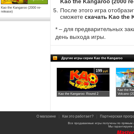
Kao the Kangaroo (2000 re
Kao the Kangaroo (2000 re-
После этого игра отобрази
release)
сможете
скачать Kao the K
* – для предварительных зак
день выхода игры.
Другие игры серии Kao the Kangaroo
199
руб
Kao the Ka
Kao the Kangaroo: Round 2
Volcano (2
О магазине
|
Как это работает?
|
Партнерская прогр
Все продаваемые игры получены по прямым 
Мы гарантируем 