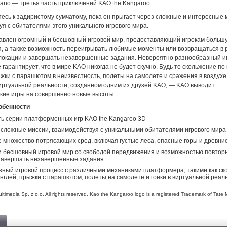
lcano — третья часть приключений KAO the Kangaroo.
есь к задиристому сумчатому, пока он прыгает через сложные и интересные 
я с обитателями этого уникального игрового мира.
тавлен огромный и бесшовный игровой мир, предоставляющий игрокам больш
, а также возможность переигрывать любимые моменты или возвращаться в 
окации и завершать незавершенные задания. Невероятно разнообразный и
 гарантирует, что в мире KAO никогда не будет скучно. Будь то скольжение по
жки с парашютом в неизвестность, полеты на самолете и сражения в воздухе 
иртуальной реальности, созданном одним из друзей KAO, — KAO выводит
кие игры на совершенно новые высоты.
обенности
ть серии платформенных игр KAO the Kangaroo 3D
сложные миссии, взаимодействуя с уникальными обитателями игрового мира
 множество потрясающих сред, включая густые леса, опасные горы и древни
 бесшовный игровой мир со свободой передвижения и возможностью повтор
 завершать незавершенные задания
ный игровой процесс с различными механиками платформера, такими как ск
нглей, прыжки с парашютом, полеты на самолете и гонки в виртуальной реал
timedia Sp. z o.o. All rights reserved. Kao the Kangaroo logo is a registered Trademark of Tate 