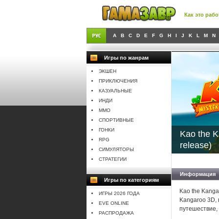
Как это рабо
A
B
C
D
E
F
G
H
I
J
K
L
M
N
Игры по жанрам
ЭКШЕН
ПРИКЛЮЧЕНИЯ
КАЗУАЛЬНЫЕ
ИНДИ
MMO
СПОРТИВНЫЕ
ГОНКИ
Kao the K
RPG
release)
СИМУЛЯТОРЫ
СТРАТЕГИИ
Информация
Игры по категориям
Kao the Kanga
ИГРЫ 2026 ГОДА
Kangaroo 3D, 
EVE ONLINE
путешествие, 
РАСПРОДАЖА