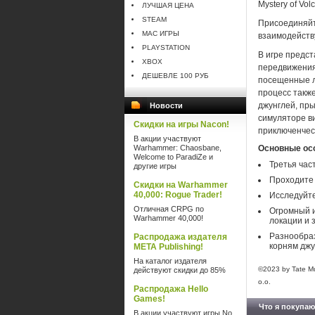
Mystery of Vo
ЛУЧШАЯ ЦЕНА
STEAM
Присоединяйт
MAC ИГРЫ
взаимодейству
PLAYSTATION
В игре предс
XBOX
передвижения
ДЕШЕВЛЕ 100 РУБ
посещенные л
процесс также
джунглей, пры
Новости
симуляторе в
Скидки на игры Nacon!
приключенчес
В акции участвуют
Warhammer: Chaosbane,
Основные ос
Welcome to ParadiZe и
Третья час
другие игры
Проходите 
Скидки на Warhammer
40,000: Rogue Trader!
Исследуйте
Отличная CRPG по
Огромный и
Warhammer 40,000!
локации и
Разнообраз
Распродажа издателя
корням джу
META Publishing!
На каталог издателя
©2023 by Tate Mul
действуют скидки до 85%
o.o.
Распродажа Hello
Games!
Что я покупаю
В акции участвуют игры No