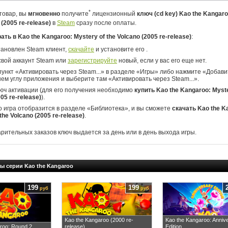
*
товар, вы
мгновенно
получите
лицензионный
ключ (cd key) Kao the Kangaro
 (2005 re-release)
в
Steam
сразу после оплаты.
рать в Kao the Kangaroo: Mystery of the Volcano (2005 re-release)
:
тановлен Steam клиент,
скачайте
и установите его .
свой аккаунт Steam или
зарегистрируйте
новый, если у вас его еще нет.
ункт «Активировать через Steam...» в разделе «Игры» либо нажмите «Добавит
ем углу приложения и выберите там «Активировать через Steam...».
юч активации (для его получения необходимо
купить Kao the Kangaroo: Myste
05 re-release)
).
о игра отобразится в разделе «Библиотека», и вы сможете
скачать Kao the K
the Volcano (2005 re-release)
.
арительных заказов ключ выдается за день или в день выхода игры.
ы серии Kao the Kangaroo
199
199
руб
руб
Kao the Kangaroo (2000 re-
Kao the Kangaroo: Anniv
roo: Round 2
release)
Edition