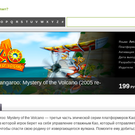
тает?
O
P
Q
R
S
T
U
V
W
X
Y
Z
#
Анг
Языки:
Платформ
Активация
Дата выхо
Разработч
Издатели:
angaroo: Mystery of the Volcano (2005 re-
199
Р
roo: Mystery of the Volcano — третья часть эпической серии платформеров Kao
в которой игрок берет на себя управление отважным Као, который отправляет
чтобы спасти свою родину от извергающегося вулкана. Помогите ему добитьс