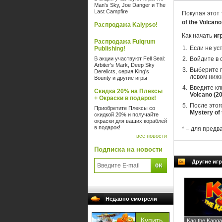
Man's Sky, Joe Danger и The
Last Campfire
Покупая этот 
of the Volcano
Распродажа Kalypso!
Как начать
иг
Распродажа Fulqrum
Если не ус
Publishing!
В акции участвуют Fell Seal:
Войдите в 
Arbiter's Mark, Deep Sky
Выберите п
Derelicts, серия King's
левом нижн
Bounty и другие игры
Введите кл
Скидка 20% на Плексы
Volcano (20
+ Окраски в подарок!
После этог
Приобретите Плексы со
Mystery of 
скидкой 20% и получайте
окраски для ваших кораблей
в подарок!
* – для предв
все новости
Подписка на новости
Другие игр
Недавно смотрели
Kao the Kanga