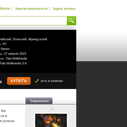
|
|
Войти
Зарегистрироваться
Задать вопрос
лийский,
Польский,
Французский
PC
а:
Steam
:
27 апреля 2023
да:
Tate Multimedia
ики:
Tate Multimedia S.A
КУПИТЬ
есть в наличии
УБ
Скриншоты
 the
ся в
я успеха!