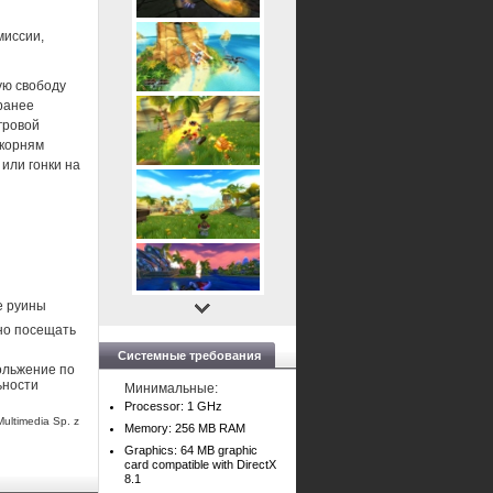
миссии,
ую свободу
ранее
гровой
 корням
или гонки на
е руины
но посещать
Системные требования
ольжение по
ьности
Минимальные:
Processor: 1 GHz
Multimedia Sp. z
Memory: 256 MB RAM
Graphics: 64 MB graphic
card compatible with DirectX
8.1