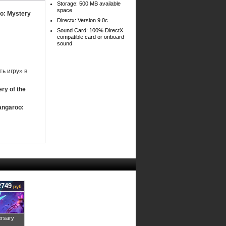
Storage: 500 MB available
space
o: Mystery
Directx: Version 9.0c
Sound Card: 100% DirectX
compatible card or onboard
sound
ь игру» в
ry of the
angaroo:
2749
руб
ersary