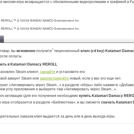
 многим игра возвращается с обновленными видеороликами и графикой в Fu
y REROLL™ & ©2018 BANDAI NAMCO Entertainment Inc.
y REROLL™ & ©2018 BANDAI NAMCO Entertainment Inc.
*
товар, вы
мгновенно
получите
лицензионный
ключ (cd key) Katamari Dam
осле оплаты.
рать в Katamari Damacy REROLL
:
тановлен Steam клиент,
скачайте
и установите его .
свой аккаунт Steam или
зарегистрируйте
новый, если у вас его еще нет.
ункт «Активировать через Steam...» в разделе «Игры» либо нажмите «Добавит
ем углу приложения и выберите там «Активировать через Steam...».
юч активации (для его получения необходимо
купить Katamari Damacy RER
о игра отобразится в разделе «Библиотека», и вы сможете
скачать Katamari
арительных заказов ключ выдается за день или в день выхода игры.