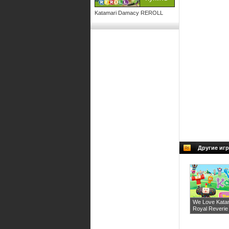
Katamari Damacy REROLL
Другие игр
We Love Kata
Royal Reverie