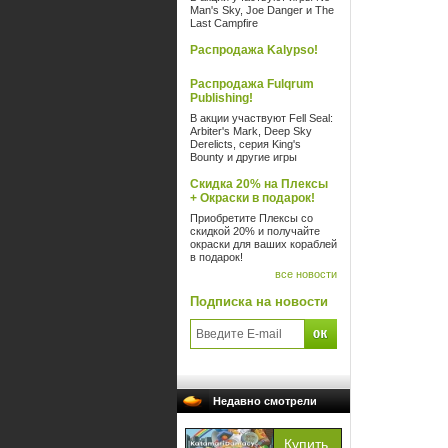
Man's Sky, Joe Danger и The
Last Campfire
Распродажа Kalypso!
Распродажа Fulqrum
Publishing!
В акции участвуют Fell Seal:
Arbiter's Mark, Deep Sky
Derelicts, серия King's
Bounty и другие игры
Скидка 20% на Плексы
+ Окраски в подарок!
Приобретите Плексы со
скидкой 20% и получайте
окраски для ваших кораблей
в подарок!
все новости
Подписка на новости
Недавно смотрели