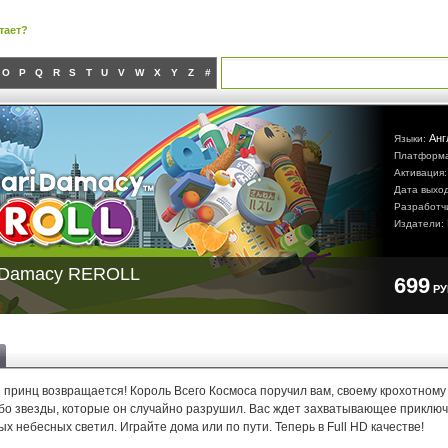
тает?
O
P
Q
R
S
T
U
V
W
X
Y
Z
#
Анг
Языки:
Платформ
Активация
Дата выхо
Разработч
Издатели:
 Damacy REROLL
699
Р
принц возвращается! Король Всего Космоса поручил вам, своему крохотному 
ебо звезды, которые он случайно разрушил. Вас ждет захватывающее приклю
х небесных светил. Играйте дома или по пути. Теперь в Full HD качестве!