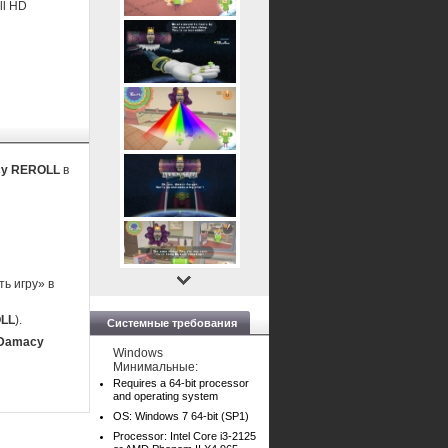
ll HD
acy REROLL
в
ь игру» в
OLL
).
Системные требования
 Damacy
Windows
Минимальные:
Requires a 64-bit processor
and operating system
OS: Windows 7 64-bit (SP1)
Processor: Intel Core i3-2125