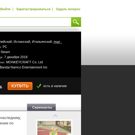
|
|
Войти
Зарегистрироваться
Задать вопрос
лийский,
Испанский,
Итальянский,
еще..
PC
а:
Steam
:
7 декабря 2018
да:
MONKEYCRAFT Co. Ltd
ики:
Bandai Namco Entertainment Inc
КУПИТЬ
есть в наличии
УБ
Скриншоты
наследнику,
чение по