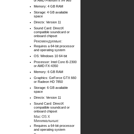
or AMD Phenom II X4 965
Memory: 4 GB RAM
Storage: 4 GB available
space
Directx: Version 11
Sound Card: DirectX
compatible soundcard or
onboard chipset
Рекомендуемые:
Requires a 64-bit processor
and operating system
OS: Windows 10 64-bit
Processor: Intel Core i5-2300
or AMD FX-4350
Memory: 6 GB RAM
Graphics: GeForce GTX 660
or Radeon HD 7850
Storage: 6 GB available
space
Directx: Version 11
Sound Card: DirectX
compatible soundcard or
onboard chipset
Mac OS X
Минимальные:
Requires a 64-bit processor
and operating system