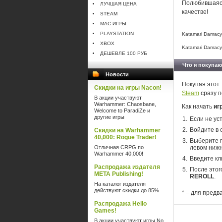
Полюбившаяся
ЛУЧШАЯ ЦЕНА
качестве!
STEAM
MAC ИГРЫ
PLAYSTATION
Katamari Damac
XBOX
Katamari Damac
ДЕШЕВЛЕ 100 РУБ
Что я покупаю
Новости
Покупая этот 
Скидки на игры Nacon!
Steam
сразу п
В акции участвуют
Warhammer: Chaosbane,
Как начать
иг
Welcome to ParadiZe и
другие игры
Если не ус
Войдите в 
Скидки на Warhammer
40,000: Rogue Trader!
Выберите п
Отличная CRPG по
левом нижн
Warhammer 40,000!
Введите кл
Распродажа издателя
После этог
META Publishing!
REROLL
.
На каталог издателя
действуют скидки до 85%
* – для предв
Распродажа Hello
Games!
В акции участвуют игры No