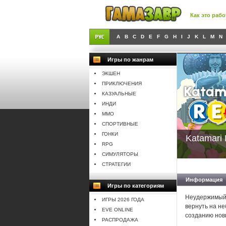
Как это рабо
A
B
C
D
E
F
G
H
I
J
K
L
M
N
Игры по жанрам
ЭКШЕН
ПРИКЛЮЧЕНИЯ
КАЗУАЛЬНЫЕ
ИНДИ
MMO
СПОРТИВНЫЕ
ГОНКИ
Katamari
RPG
СИМУЛЯТОРЫ
СТРАТЕГИИ
Информация
Игры по категориям
Неудержимый 
ИГРЫ 2026 ГОДА
вернуть на н
EVE ONLINE
созданию новы
РАСПРОДАЖА