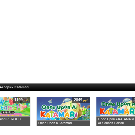
ы серии Katamari
1199
2849
руб
руб
mari REROLL+
Once Upon A KATAMARI K
Once Upon a Katamari
All Sounds Edition