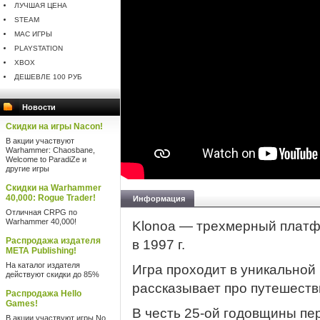
ЛУЧШАЯ ЦЕНА
STEAM
MAC ИГРЫ
PLAYSTATION
XBOX
ДЕШЕВЛЕ 100 РУБ
Новости
Скидки на игры Nacon!
В акции участвуют
Warhammer: Chaosbane,
Welcome to ParadiZe и
другие игры
Скидки на Warhammer
40,000: Rogue Trader!
Информация
Отличная CRPG по
Warhammer 40,000!
Klonoa — трехмерный плат
Распродажа издателя
в 1997 г.
META Publishing!
На каталог издателя
Игра проходит в уникальной
действуют скидки до 85%
рассказывает про путешеств
Распродажа Hello
Games!
В честь 25-ой годовщины пе
В акции участвуют игры No