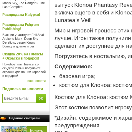
Man's Sky, Joe Danger и The
выпуск Klonoa Phantasy Reve
Last Campfire
включающего в себя и Klonoa:
Распродажа Kalypso!
Lunatea’s Veil!
Распродажа Fulqrum
Publishing!
Мир и игровой процесс этих 
В акции участвуют Fell Seal:
лучше. Игры также получили
Arbiter's Mark, Deep Sky
Derelicts, серия King's
сделают их доступнее для н
Bounty и другие игры
Скидка 20% на Плексы
Погрузитесь в ностальгию, и
+ Окраски в подарок!
Приобретите Плексы со
Содержимое:
скидкой 20% и получайте
окраски для ваших кораблей
базовая игра;
в подарок!
все новости
костюм для Клоноа: костюм
Подписка на новости
Костюм для Клоноа: костюм 
Этот костюм позволит игроку
*Дизайн, содержимое и хара
Недавно смотрели
предупреждения.