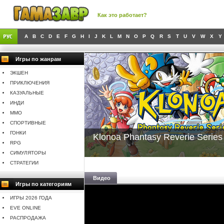
Как это работает?
A
B
C
D
E
F
G
H
I
J
K
L
M
N
O
P
Q
R
S
T
U
V
W
X
Y
Игры по жанрам
ЭКШЕН
ПРИКЛЮЧЕНИЯ
КАЗУАЛЬНЫЕ
ИНДИ
MMO
СПОРТИВНЫЕ
ГОНКИ
Klonoa Phantasy Reverie Series
RPG
СИМУЛЯТОРЫ
СТРАТЕГИИ
Видео
Игры по категориям
ИГРЫ 2026 ГОДА
EVE ONLINE
РАСПРОДАЖА