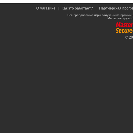
О магазине
|
Как это работает?
|
Партнерская прогр
Все продаваемые игры получены по прямым 
Мы гарантируем 
© 2