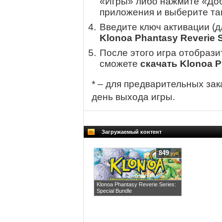
«Игры» либо нажмите «Доб
приложения и выберите там
Введите ключ активации (
Klonoa Phantasy Reverie S
После этого игра отобрази
сможете
скачать Klonoa P
* – для предварительных зак
день выхода игры.
Загружаемый контент
849
руб
Klonoa Phantasy Reverie Series:
Special Bundle