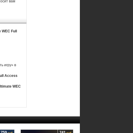
носит вам
e WEC Full
ь игру» в
ull Access
ltimate WEC
1759
741