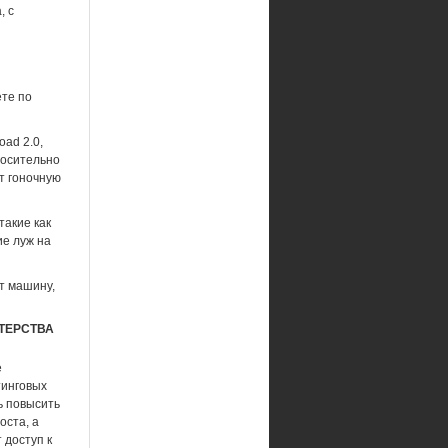
, с
ете по
ad 2.0,
тносительно
ют гоночную
такие как
ие луж на
т машину,
ТЕРСТВА
е
тинговых
ь повысить
оста, а
 доступ к