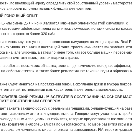
ности, позволяющий игроку определить свой собственный уровень мастерства
 регулировки вспомогательных функций для новичков.
Й ГОНОЧНЫЙ ОПЫТ
 циклы смены дня и ночи являются ключевым элементом этой симуляции, с
световыми эффектами, когда вы мчитесь в сумерках, ночью и снова на рассв
нн со скоростью более 320 км/ч.
imate используется усовершенствованная симуляция эволюции трассы Real Ro
я игр Studio 397. Как и в настоящей гонке, трасса начинается как зелёная, о
сса в начале уик-энда, а затем по мере того, как всё больше машин пересека
ашины сметают пыль, грязь и шарики с трассы.
на работа в нескольких областях, включая динамические погодные эффекты, 
 на лобовых стеклах, а также более реалистичное течение воды и образован
кже будут меняться на протяжении гонки, а скопление грязи и мусора покрое
утентичный, потрёпанный вид, характерный для гонок на выносливость.
ОВАТЕЛЬСКИЙ РЕЖИМ - УЧАСТВУЙТЕ В СОСТЯЗАНИИ НА ОСНОВЕ МАС
ЛЯЙТЕ СОБСТВЕННЫМ СЕРВЕРОМ
 ищет захватывающую борьбу с реальными гонщиками, онлайн-функция на баз
танет источником этого волнующего вызова. Гонщики могут участвовать в рей
еженедельных и специальных событиях, которые предоставляют возможност
а как водителя и как специалиста по безопасности. По мере развития игры и р
 в реальном чемпионате мира по гонкам на выносливость FIA, игрок открывает