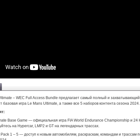
Ultimate – WEC Full Access Bundle предлагает самый полный и захватывающи
т базовая игра Le Mans Ultimate, а также все 5 наборов контента сезона 2024.
ят:
imate Base Game — официальная игра FIA World Endurance Championship и 24 H
йтесь на Hypercar, LMP2 и GT на легендарных трассах.
 Pack 1 – 5 — доступ к новым автомобилям, раскраскам, командам и трассам 