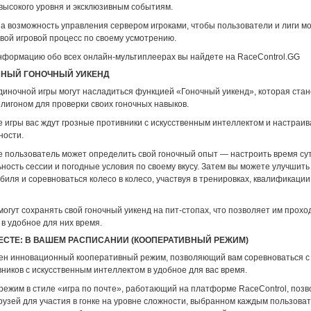
высокого уровня и эксклюзивным событиям.
а возможность управления сервером игроками, чтобы пользователи и лиги м
вой игровой процесс по своему усмотрению.
нформацию обо всех онлайн-мультиплеерах вы найдете на RaceControl.GG
ВНЫЙ ГОНОЧНЫЙ УИКЕНД
диночной игры могут насладиться функцией «Гоночный уикенд», которая стан
лигоном для проверки своих гоночных навыков.
е игры вас ждут грозные противники с искусственным интеллектом и настраи
ности.
е пользователь может определить свой гоночный опыт — настроить время сут
ость сессии и погодные условия по своему вкусу. Затем вы можете улучшить
биля и соревноваться колесо в колесо, участвуя в тренировках, квалификации
могут сохранять свой гоночный уикенд на пит-стопах, что позволяет им проход
в удобное для них время.
ЕСТЕ: В ВАШЕМ РАСПИСАНИИ (КООПЕРАТИВНЫЙ РЕЖИМ)
лен инновационный кооперативный режим, позволяющий вам соревноваться с
ников с искусственным интеллектом в удобное для вас время.
режим в стиле «игра по почте», работающий на платформе RaceControl, позв
узей для участия в гонке на уровне сложности, выбранном каждым пользоват