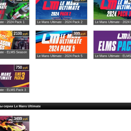
руб
руб
ate - 2024 Pack 1
Le Mans Ultimate - 2024 Pack 2
Le Mans Ultimate - 2024
2100
999
руб
руб
ate - ELMS Season
Le Mans Ultimate - 2024 Pack 5
Le Mans Ultimate - ELMS
750
руб
ate - ELMS Pack 3
ы серии Le Mans Ultimate
3499
руб