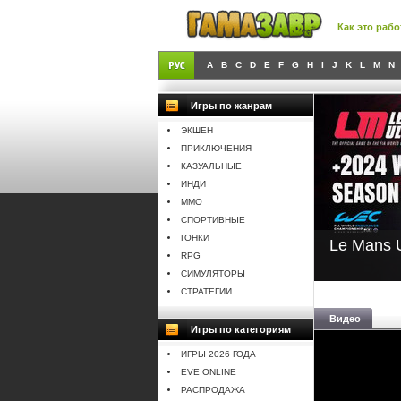
Как это рабо
A
B
C
D
E
F
G
H
I
J
K
L
M
N
Игры по жанрам
ЭКШЕН
ПРИКЛЮЧЕНИЯ
КАЗУАЛЬНЫЕ
ИНДИ
MMO
СПОРТИВНЫЕ
ГОНКИ
Le Mans U
RPG
СИМУЛЯТОРЫ
СТРАТЕГИИ
Видео
Игры по категориям
ИГРЫ 2026 ГОДА
EVE ONLINE
РАСПРОДАЖА