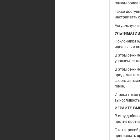
гонкам более 
Также доступн
настраивать с
Актуальную и
УЛЬТИМАТИ
Поклонники о
идеальным по
В этом режим
уровнем слож
В этом режим
продолжительн
своего автомо
гонке.
Игроки также 
выносливость 
ИГРАЙТЕ ВМ
В игру добав
против против
Этот игровой 
приглашать др