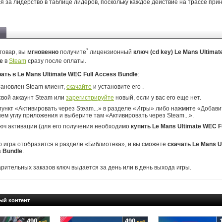
я за лидерство в таблице лидеров, поскольку каждое действие на трассе при
*
товар, вы
мгновенно
получите
лицензионный
ключ (cd key) Le Mans Ultimat
le
в
Steam
сразу после оплаты.
рать в Le Mans Ultimate WEC Full Access Bundle
:
тановлен Steam клиент,
скачайте
и установите его .
свой аккаунт Steam или
зарегистрируйте
новый, если у вас его еще нет.
ункт «Активировать через Steam...» в разделе «Игры» либо нажмите «Добавит
ем углу приложения и выберите там «Активировать через Steam...».
юч активации (для его получения необходимо
купить Le Mans Ultimate WEC F
о игра отобразится в разделе «Библиотека», и вы сможете
скачать Le Mans U
s Bundle
.
арительных заказов ключ выдается за день или в день выхода игры.
ый контент
490
490