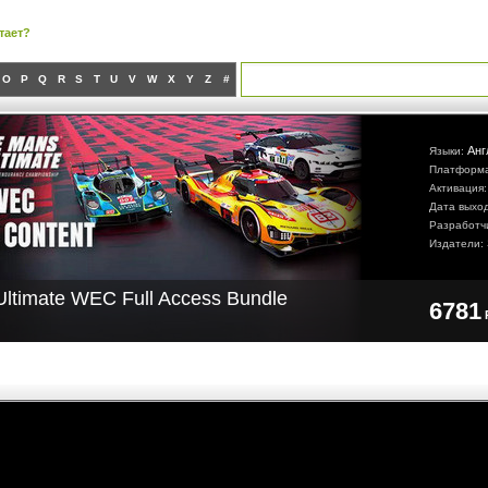
тает?
O
P
Q
R
S
T
U
V
W
X
Y
Z
#
Анг
Языки:
Платформ
Активация
Дата выхо
Разработч
Издатели:
ltimate WEC Full Access Bundle
6781