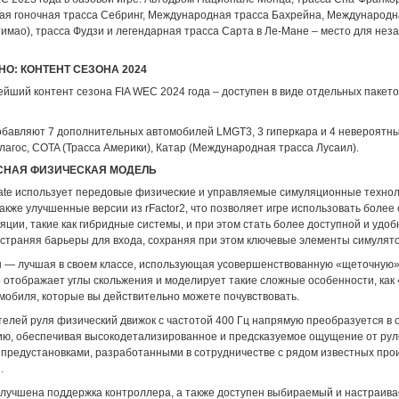
я гоночная трасса Себринг, Международная трасса Бахрейна, Международн
тимао), трасса Фудзи и легендарная трасса Сарта в Ле-Мане – место для не
НО: КОНТЕНТ СЕЗОНА 2024
йший контент сезона FIA WEC 2024 года – доступен в виде отдельных пакето
обавляют 7 дополнительных автомобилей LMGT3, 3 гиперкара и 4 невероятн
агос, COTA (Трасса Америки), Катар (Международная трасса Лусаил).
СНАЯ ФИЗИЧЕСКАЯ МОДЕЛЬ
mate использует передовые физические и управляемые симуляционные технол
 также улучшенные версии из rFactor2, что позволяет игре использовать боле
ции, такие как гибридные системы, и при этом стать более доступной и удоб
устраняя барьеры для входа, сохраняя при этом ключевые элементы симулято
 — лучшая в своем классе, использующая усовершенствованную «щеточную»
о отображает углы скольжения и моделирует такие сложные особенности, как
мобиля, которые вы действительно можете почувствовать.
телей руля физический движок с частотой 400 Гц напрямую преобразуется в
лию, обеспечивая высокодетализированное и предсказуемое ощущение от рул
 предустановками, разработанными в сотрудничестве с рядом известных про
.
 улучшена поддержка контроллера, а также доступен выбираемый и настраив