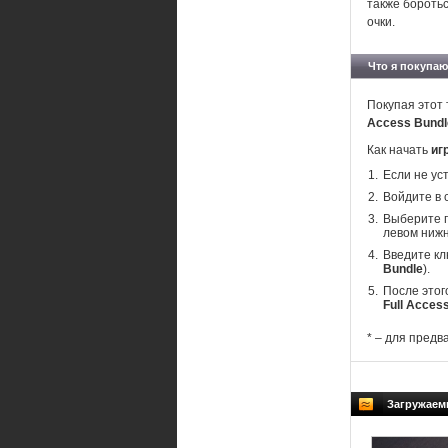
также боротьс
очки.
Что я покупаю
Покупая этот 
Access Bund
Как начать
иг
Если не ус
Войдите в 
Выберите п
левом нижн
Введите кл
Bundle
).
После этог
Full Acces
* – для предв
Загружаем