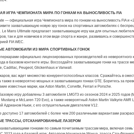
024.
Я ИГРА ЧЕМПИОНАТА МИРА ПО ГОНКАМ НА ВЫНОСЛИВОСТЬ FIA
ate — официальная игра Чемпионата мира по гонкам на выносливость FIA и «2
ивите захватывающую новую эру гонок на спортивных автомобилях с беспре
. Le Mans Ultimate предлагает захватывающую игру как для опытных любител
ов, так и для новичков в этом виде спорта и жанре, развиваясь и совершенст
рией FIA WEC.
ЫЕ АВТОМОБИЛИ ИЗ МИРА СПОРТИВНЫХ ГОНОК
иперкарами официально лицензированных производителей из невероятного 
ода в базовом контенте игры. Воссоздайте захватывающие гонки на трассе ме
he, Cadillac, Peugeot, Glickenhaus и Vanwall.
каров, вас ждет множество конкурентоспособных классов. Сражайтесь в оже
а также в невероятно мощных и захватывающих гонках GTE. Боритесь за прев
кие известные марки, как Aston Martin, Corvette, Ferrari и Porsche.
 базовую игру добавлены 3 автомобиля LMGT3 из сезонов 2024 и 2025 годов (
 Mustang и McLaren 720 Evo), а также невероятный Aston Martin Valkyrie AMR 
й Адрианом Ньюи, с его оглушительным двигателем V12.
е доступно 17 автомобилей с более чем 200 различными вариантами раскрас
ЫЕ ТРАССЫ, ОТСКАНИРОВАННЫЕ ЛАЗЕРОМ
захватывающими гонками по самым почитаемым трассам мира, включая семь 
EC 2023 года в базовой игре: Автодром Национале Монца, трасса Спа-Франко