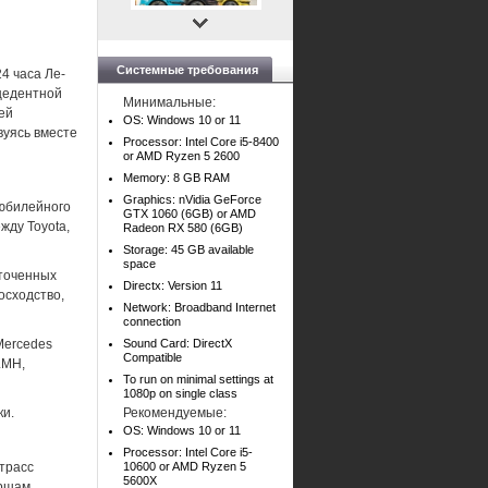
Системные требования
4 часа Ле-
цедентной
Минимальные:
ей
OS: Windows 10 or 11
вуясь вместе
Processor: Intel Core i5-8400
or AMD Ryzen 5 2600
Memory: 8 GB RAM
Graphics: nVidia GeForce
юбилейного
GTX 1060 (6GB) or AMD
жду Toyota,
Radeon RX 580 (6GB)
Storage: 45 GB available
space
сточенных
Directx: Version 11
осходство,
Network: Broadband Internet
connection
Mercedes
Sound Card: DirectX
Compatible
LMH,
To run on minimal settings at
1080p on single class
ки.
Рекомендуемые:
OS: Windows 10 or 11
Processor: Intel Core i5-
трасс
10600 or AMD Ryzen 5
5600X
ршам,