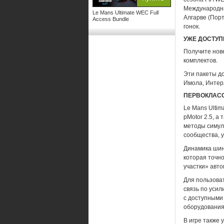
Международна
Le Mans Ultimate WEC Full
Алгарве (Пор
Access Bundle
гонок.
УЖЕ ДОСТУП
Получите нове
комплектов.
Эти пакеты д
Имола, Интерл
ПЕРВОКЛАС
Le Mans Ulti
pMotor 2.5, а
методы симуля
сообщества, 
Динамика шин
которая точн
участки» авто
Для пользова
связь по уси
с доступными
оборудования
В игре также