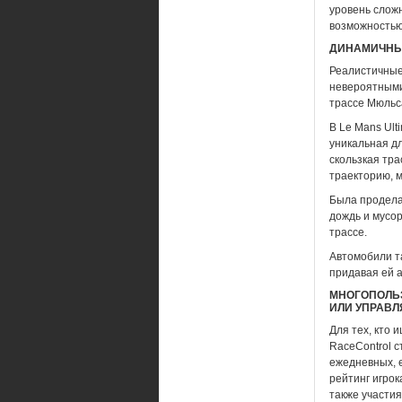
уровень слож
возможностью
ДИНАМИЧНЫ
Реалистичные
невероятными 
трассе Мюльса
В Le Mans Ult
уникальная дл
скользкая тра
траекторию, м
Была продела
дождь и мусор
трассе.
Автомобили та
придавая ей а
МНОГОПОЛЬЗ
ИЛИ УПРАВ
Для тех, кто
RaceControl с
ежедневных, 
рейтинг игрок
также участия