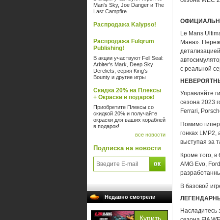
сезона WEC 2
Man's Sky, Joe Danger и The
Last Campfire
ОФИЦИАЛЬНА
Распродажа Kalypso!
Le Mans Ultim
Распродажа Fulqrum
Мана». Переж
Publishing!
детализацией
В акции участвуют Fell Seal:
автосимулятор
Arbiter's Mark, Deep Sky
с реальной се
Derelicts, серия King's
Bounty и другие игры
НЕВЕРОЯТН
Скидка 20% на Плексы
Управляйте г
+ Окраски в подарок!
сезона 2023 г
Приобретите Плексы со
Ferrari, Porsc
скидкой 20% и получайте
окраски для ваших кораблей
Помимо гипер
в подарок!
гонках LMP2, 
все новости
выступая за та
Подписка на новости
Кроме того, в
AMG Evo, Ford
разработанны
В базовой игр
Недавно смотрели
ЛЕГЕНДАРН
Насладитесь 
сезона FIA W