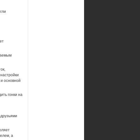
огли
ет
ваемым
ок,
 настройки
 и основной
ить гонки на
 друзьями
оляет
елем, а