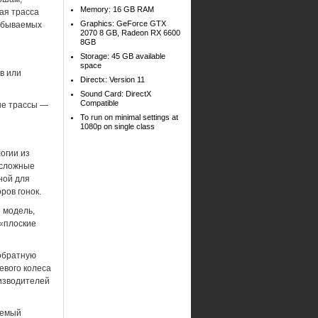
Memory: 16 GB RAM
ая трасса
Graphics: GeForce GTX
забываемых
2070 8 GB, Radeon RX 6600
8GB
Storage: 45 GB available
space
в или
Directx: Version 11
Sound Card: DirectX
Compatible
ые трассы —
To run on minimal settings at
1080p on single class
огии из
е сложные
ной для
ров гонок.
 модель,
 «плоские
 обратную
евого колеса
изводителей
аемый