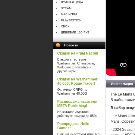
ЛУЧШАЯ ЦЕНА
STEAM
MAC ИГРЫ
PLAYSTATION
XBOX
ДЕШЕВЛЕ 100 РУБ
Новости
Скидки на игры Nacon!
В акции участвуют
Warhammer: Chaosbane,
Welcome to ParadiZe и
другие игры
Скидки на Warhammer
40,000: Rogue Trader!
Информация
Отличная CRPG по
Warhammer 40,000!
The Le Mans 
В набор входи
Распродажа издателя
META Publishing!
В набор вход
На каталог издателя
действуют скидки до 85%
- Le Mans Ult
Mans. Соревну
Распродажа Hello
Games!
- 2024 Season
В акции участвуют игры No