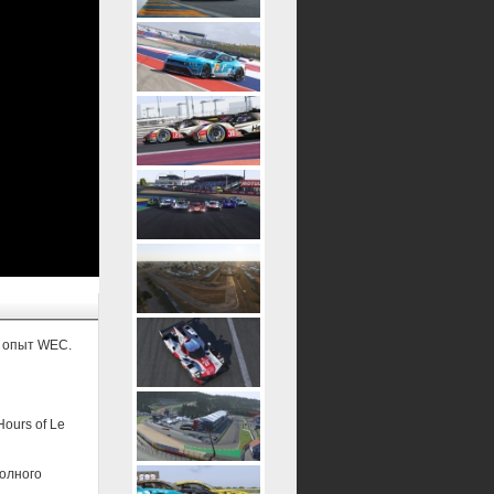
й опыт WEC.
ours of Le
полного