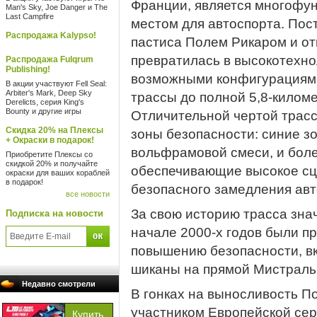
Франции, является многофу
Man's Sky, Joe Danger и The
Last Campfire
местом для автоспорта. Пос
Распродажа Kalypso!
пастиса Полем Рикаром и отк
превратилась в высокотехно
Распродажа Fulqrum
Publishing!
возможными конфигурациями
В акции участвуют Fell Seal:
Arbiter's Mark, Deep Sky
трассы до полной 5,8-килом
Derelicts, серия King's
Bounty и другие игры
Отличительной чертой трас
Скидка 20% на Плексы
зоны безопасности: синие з
+ Окраски в подарок!
вольфрамовой смеси, и бол
Приобретите Плексы со
скидкой 20% и получайте
обеспечивающие высокое с
окраски для ваших кораблей
в подарок!
безопасного замедления авт
все новости
За свою историю трасса зна
Подписка на новости
начале 2000-х годов были 
повышению безопасности, вк
шиканы на прямой Мистраль 
Недавно смотрели
В гонках на выносливость П
участником Европейской сер