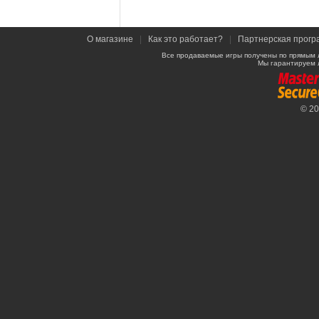
О магазине
|
Как это работает?
|
Партнерская прогр
Все продаваемые игры получены по прямым 
Мы гарантируем 
© 2