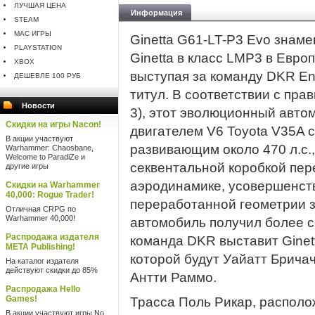
ЛУЧШАЯ ЦЕНА
Информация
STEAM
MAC ИГРЫ
Ginetta G61-LT-P3 Evo знам
PLAYSTATION
Ginetta в класс LMP3 в Евро
XBOX
выступая за команду DKR En
ДЕШЕВЛЕ 100 РУБ
титул. В соответствии с пр
Новости
3), этот эволюционный авто
Скидки на игры Nacon!
двигателем V6 Toyota V35A 
В акции участвуют
развивающим около 470 л.с., 
Warhammer: Chaosbane,
Welcome to ParadiZe и
секвентальной коробкой пер
другие игры
аэродинамике, усовершенст
Скидки на Warhammer
40,000: Rogue Trader!
переработанной геометрии з
Отличная CRPG по
Warhammer 40,000!
автомобиль получил более с
Распродажа издателя
команда DKR выставит Ginet
META Publishing!
которой будут Уайатт Брича
На каталог издателя
действуют скидки до 85%
Антти Раммо.
Распродажа Hello
Games!
Трасса Поль Рикар, располо
В акции участвуют игры No