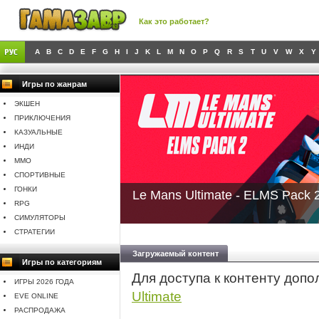
Как это работает?
A
B
C
D
E
F
G
H
I
J
K
L
M
N
O
P
Q
R
S
T
U
V
W
X
Y
Игры по жанрам
ЭКШЕН
ПРИКЛЮЧЕНИЯ
КАЗУАЛЬНЫЕ
ИНДИ
MMO
СПОРТИВНЫЕ
ГОНКИ
Le Mans Ultimate - ELMS Pack 
RPG
СИМУЛЯТОРЫ
СТРАТЕГИИ
Загружаемый контент
Игры по категориям
Для доступа к контенту доп
ИГРЫ 2026 ГОДА
Ultimate
EVE ONLINE
РАСПРОДАЖА