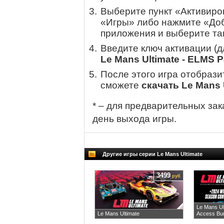
Выберите пункт «Активиров
«Игры» либо нажмите «Доб
приложения и выберите там
Введите ключ активации (
Le Mans Ultimate - ELMS P
После этого игра отобрази
сможете
скачать Le Mans 
* – для предварительных зак
день выхода игры.
Другие игры серии Le Mans Ultimate
3499
руб
Le Mans Ul
Le Mans Ultimate
Access Bu