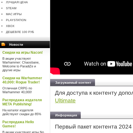
ЛУЧШАЯ ЦЕНА
STEAM
MAC ИГРЫ
PLAYSTATION
XBOX
ДЕШЕВЛЕ 100 РУБ
Новости
Скидки на игры Nacon!
В акции участвуют
Warhammer: Chaosbane,
Welcome to ParadiZe и
другие игры
Скидки на Warhammer
40,000: Rogue Trader!
Загружаемый контент
Отличная CRPG по
Для доступа к контенту доп
Warhammer 40,000!
Ultimate
Распродажа издателя
META Publishing!
На каталог издателя
действуют скидки до 85%
Информация
Распродажа Hello
Первый пакет контента 2024
Games!
В акции участвуют игры No