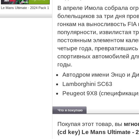
В апреле Имола собрала огр
Le Mans Ultimate - 2024 Pack 1
болельщиков за три дня про
гонкам на выносливость FIA 
популярности, извилистая т
постоянным элементом кале
четыре года, превратившись
спортивных автомобилей для
годы.
Автодром имени Энцо и Ди
Lamborghini SC63
Peugeot 9X8 (спецификация
Что я покупаю
Покупая этот товар, вы
мгно
(cd key) Le Mans Ultimate -