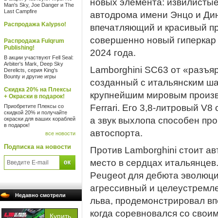
новых элемента: извилисты
Man's Sky, Joe Danger и The
Last Campfire
автодрома имени Энцо и Дин
Распродажа Kalypso!
впечатляющий и красивый пр
совершенно новый гиперкар
Распродажа Fulqrum
Publishing!
2024 года.
В акции участвуют Fell Seal:
Arbiter's Mark, Deep Sky
Lamborghini SC63 от «разъя
Derelicts, серия King's
Bounty и другие игры
созданный с итальянским ш
Скидка 20% на Плексы
крупнейшим мировым произво
+ Окраски в подарок!
Ferrari. Его 3,8-литровый V
Приобретите Плексы со
скидкой 20% и получайте
а звук выхлопа способен пр
окраски для ваших кораблей
в подарок!
автоспорта.
все новости
Подписка на новости
Против Lamborghini стоит а
место в сердцах итальянце
Peugeot для дебюта эволюци
агрессивный и целеустремл
Недавно смотрели
льва, продемонстрировал вп
когда соревновался со свои