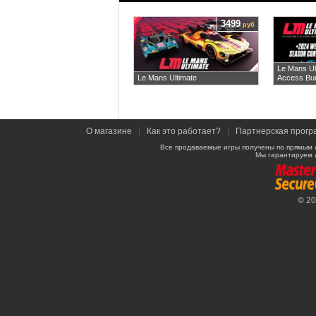
3499
руб
Le Mans Ul
Le Mans Ultimate
Access Bu
О магазине
|
Как это работает?
|
Партнерская прогр
Все продаваемые игры получены по прямым 
Мы гарантируем 
© 2