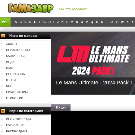
Как это работает?
A
B
C
D
E
F
G
H
I
J
K
L
M
N
O
P
Q
R
S
T
U
V
W
X
Y
Игры по жанрам
ЭКШЕН
ПРИКЛЮЧЕНИЯ
КАЗУАЛЬНЫЕ
ИНДИ
MMO
СПОРТИВНЫЕ
ГОНКИ
Le Mans Ultimate - 2024 Pack 1
RPG
СИМУЛЯТОРЫ
СТРАТЕГИИ
Видео
Игры по категориям
ИГРЫ 2026 ГОДА
EVE ONLINE
РАСПРОДАЖА