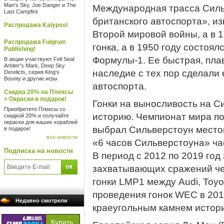
Man's Sky, Joe Danger и The
Международная трасса Силь
Last Campfire
британского автоспорта», 
Распродажа Kalypso!
Второй мировой войны, а в 
Распродажа Fulqrum
гонка, а в 1950 году состоя
Publishing!
Формулы-1. Ее быстрая, пла
В акции участвуют Fell Seal:
Arbiter's Mark, Deep Sky
наследие с тех пор сделали
Derelicts, серия King's
Bounty и другие игры
автоспорта.
Скидка 20% на Плексы
+ Окраски в подарок!
Гонки на выносливость на С
Приобретите Плексы со
историю. Чемпионат мира по
скидкой 20% и получайте
окраски для ваших кораблей
выбрал Сильверстоун местом
в подарок!
все новости
«6 часов Сильверстоуна» ча
Подписка на новости
В период с 2012 по 2019 год
захватывающих сражений че
гонки LMP1 между Audi, Toyo
проведения гонок WEC в 201
Недавно смотрели
краеугольным камнем истори