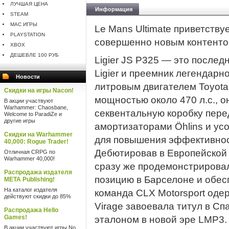
ЛУЧШАЯ ЦЕНА
Информация
STEAM
MAC ИГРЫ
Le Mans Ultimate приветств
PLAYSTATION
совершенно новым контентом
XBOX
ДЕШЕВЛЕ 100 РУБ
Ligier JS P325 — это после
Ligier и преемник легендарн
Новости
литровым двигателем Toyot
Скидки на игры Nacon!
мощностью около 470 л.с., о
В акции участвуют
Warhammer: Chaosbane,
секвентальную коробку пере
Welcome to ParadiZe и
другие игры
амортизаторами Öhlins и у
Скидки на Warhammer
для повышения эффективност
40,000: Rogue Trader!
Дебютировав в Европейской 
Отличная CRPG по
Warhammer 40,000!
сразу же продемонстрировал
Распродажа издателя
позицию в Барселоне и обес
META Publishing!
На каталог издателя
команда CLX Motorsport оде
действуют скидки до 85%
Virage завоевала титул в Сп
Распродажа Hello
Games!
эталоном в новой эре LMP3.
В акции участвуют игры No