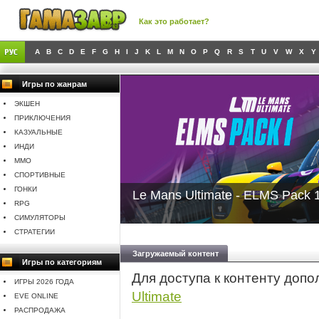
Как это работает?
A
B
C
D
E
F
G
H
I
J
K
L
M
N
O
P
Q
R
S
T
U
V
W
X
Y
Игры по жанрам
ЭКШЕН
ПРИКЛЮЧЕНИЯ
КАЗУАЛЬНЫЕ
ИНДИ
MMO
СПОРТИВНЫЕ
ГОНКИ
Le Mans Ultimate - ELMS Pack 
RPG
СИМУЛЯТОРЫ
СТРАТЕГИИ
Загружаемый контент
Игры по категориям
Для доступа к контенту доп
ИГРЫ 2026 ГОДА
Ultimate
EVE ONLINE
РАСПРОДАЖА