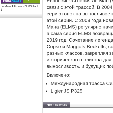
Европейская серия Ле-Ман 
связи с этой трассой. В 200
Le Mans Ultimate - ELMS Pack
1
серию гонок на выносливост
этой серии. С 2008 года нов
Мана (ELMS) регулярно начи
а сама серия ELMS возвраща
2019 год. Сочетание легенда
Copse и Maggots-Becketts, с
разных классов, закрепляя 
исторического полигона для 
выносливость, и будущих по
Включено:
Международная трасса Си
Ligier JS P325
Что я покупаю