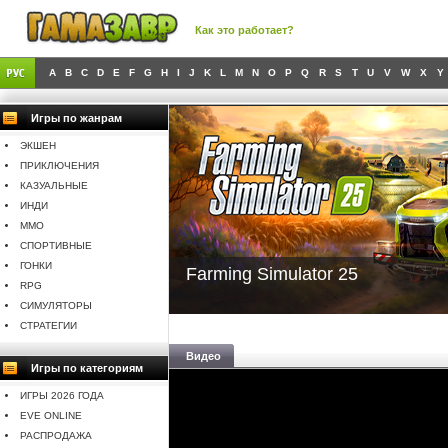
Как это работает?
A
B
C
D
E
F
G
H
I
J
K
L
M
N
O
P
Q
R
S
T
U
V
W
X
Y
Игры по жанрам
ЭКШЕН
ПРИКЛЮЧЕНИЯ
КАЗУАЛЬНЫЕ
ИНДИ
MMO
СПОРТИВНЫЕ
ГОНКИ
Farming Simulator 25
RPG
СИМУЛЯТОРЫ
СТРАТЕГИИ
Видео
Игры по категориям
ИГРЫ 2026 ГОДА
EVE ONLINE
РАСПРОДАЖА