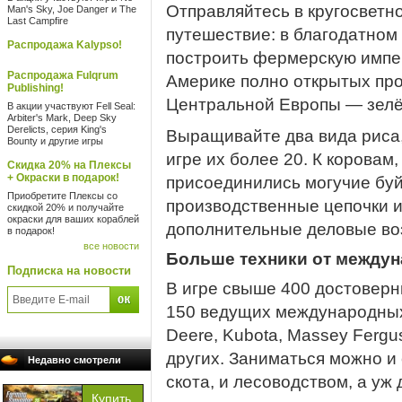
Отправляйтесь в кругосветн
Man's Sky, Joe Danger и The
Last Campfire
путешествие: в благодатном
Распродажа Kalypso!
построить фермерскую импе
Распродажа Fulqrum
Америке полно открытых про
Publishing!
Центральной Европы — зел
В акции участвуют Fell Seal:
Arbiter's Mark, Deep Sky
Derelicts, серия King's
Выращивайте два вида риса, 
Bounty и другие игры
игре их более 20. К коровам
Скидка 20% на Плексы
+ Окраски в подарок!
присоединились могучие буй
Приобретите Плексы со
производственные цепочки 
скидкой 20% и получайте
окраски для ваших кораблей
дополнительные деловые в
в подарок!
все новости
Больше техники от между
Подписка на новости
В игре свыше 400 достоверн
150 ведущих международных 
Deere, Kubota, Massey Fergus
других. Заниматься можно и
Недавно смотрели
скота, и лесоводством, а уж