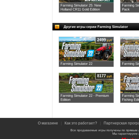
Farming Simulator 25: New
Farming Si
Holland CR11 Gold Edition
Pack
Другие игры серии Farming Simulator
2499
руб
Farming Simulator 22
Farming Si
8177
руб
Farming Simulator 22 - Premium
Farming Si
Edition
Fishing Edi
О магазине
|
Как это работает?
|
Партнерская прогр
Все продаваемые игры получены по прямым 
Мы гарантируем 