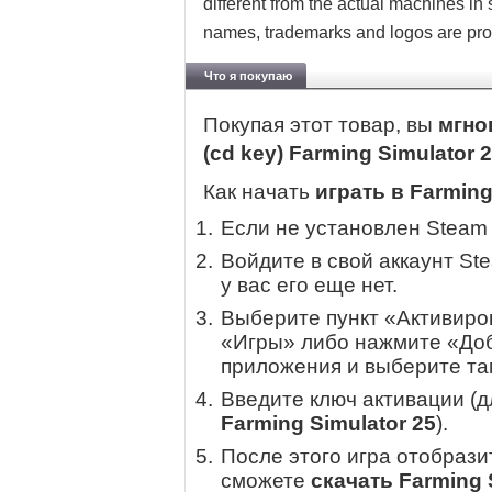
different from the actual machines in
names, trademarks and logos are prop
Что я покупаю
Покупая этот товар, вы
мгно
(cd key) Farming Simulator 
Как начать
играть в Farming
Если не установлен Steam
Войдите в свой аккаунт St
у вас его еще нет.
Выберите пункт «Активиров
«Игры» либо нажмите «Доб
приложения и выберите там
Введите ключ активации (
Farming Simulator 25
).
После этого игра отобрази
сможете
скачать Farming 