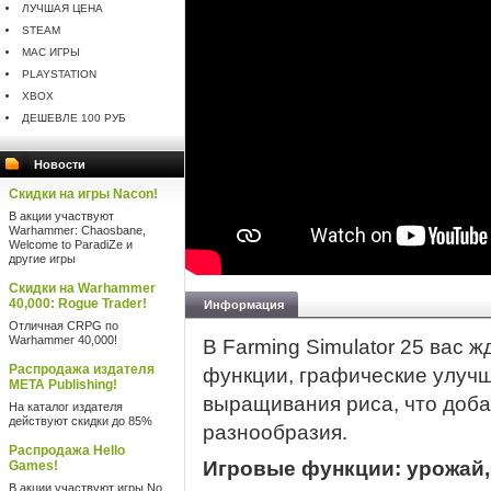
ЛУЧШАЯ ЦЕНА
STEAM
MAC ИГРЫ
PLAYSTATION
XBOX
ДЕШЕВЛЕ 100 РУБ
Новости
Скидки на игры Nacon!
В акции участвуют
Warhammer: Chaosbane,
Welcome to ParadiZe и
другие игры
Скидки на Warhammer
40,000: Rogue Trader!
Информация
Отличная CRPG по
Warhammer 40,000!
В Farming Simulator 25 вас 
Распродажа издателя
функции, графические улучш
META Publishing!
выращивания риса, что доба
На каталог издателя
действуют скидки до 85%
разнообразия.
Распродажа Hello
Игровые функции: урожай,
Games!
В акции участвуют игры No