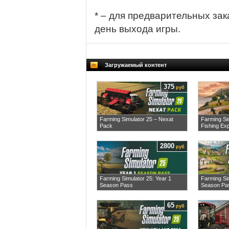
* – для предварительных зак
день выхода игры.
Загружаемый контент
375
руб
Farming Simulator 25 – Nexat
Farming Si
Pack
Fishing Ex
2800
руб
Farming Simulator 25: Year 1
Farming Sim
Season Pass
Season Pa
65
руб