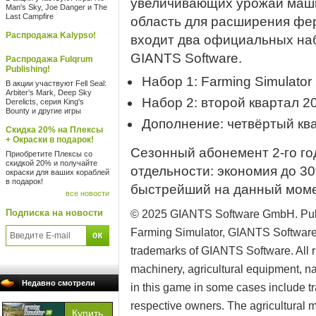
увеличивающих урожай машин
Man's Sky, Joe Danger и The
Last Campfire
область для расширения фер
Распродажа Kalypso!
входит два официальных на
GIANTS Software.
Распродажа Fulqrum
Publishing!
Набор 1: Farming Simulator
В акции участвуют Fell Seal:
Arbiter's Mark, Deep Sky
Набор 2: второй квартал 20
Derelicts, серия King's
Bounty и другие игры
Дополнение: четвёртый ква
Скидка 20% на Плексы
+ Окраски в подарок!
Сезонный абонемент 2-го го
Приобретите Плексы со
скидкой 20% и получайте
отдельности: экономия до 30
окраски для ваших кораблей
в подарок!
быстрейший на данный момен
все новости
Подписка на новости
© 2025 GIANTS Software GmbH. Pub
Farming Simulator, GIANTS Software a
trademarks of GIANTS Software. All ri
machinery, agricultural equipment, 
Недавно смотрели
in this game in some cases include tr
respective owners. The agricultural