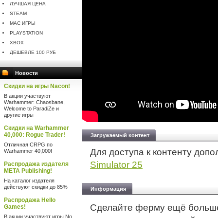
ЛУЧШАЯ ЦЕНА
STEAM
MAC ИГРЫ
PLAYSTATION
XBOX
ДЕШЕВЛЕ 100 РУБ
Новости
Скидки на игры Nacon!
В акции участвуют
Warhammer: Chaosbane,
Welcome to ParadiZe и
другие игры
Скидки на Warhammer
40,000: Rogue Trader!
Загружаемый контент
Отличная CRPG по
Для доступа к контенту доп
Warhammer 40,000!
Simulator 25
Распродажа издателя
META Publishing!
На каталог издателя
действуют скидки до 85%
Информация
Распродажа Hello
Сделайте ферму ещё больше 
Games!
В акции участвуют игры No