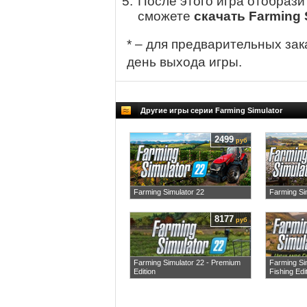
После этого игра отобрази
сможете
скачать Farming 
* – для предварительных зак
день выхода игры.
Другие игры серии Farming Simulator
2499
руб
Farming Simulator 22
Farming Si
8177
руб
Farming Simulator 22 - Premium
Farming Si
Edition
Fishing Edi