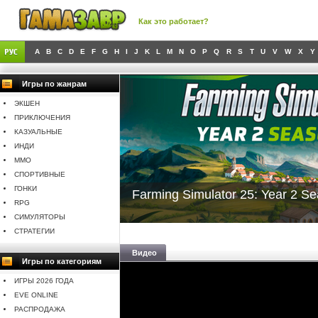
Как это работает?
A
B
C
D
E
F
G
H
I
J
K
L
M
N
O
P
Q
R
S
T
U
V
W
X
Y
Игры по жанрам
ЭКШЕН
ПРИКЛЮЧЕНИЯ
КАЗУАЛЬНЫЕ
ИНДИ
MMO
СПОРТИВНЫЕ
ГОНКИ
Farming Simulator 25: Year 2 S
RPG
СИМУЛЯТОРЫ
СТРАТЕГИИ
Видео
Игры по категориям
ИГРЫ 2026 ГОДА
EVE ONLINE
РАСПРОДАЖА