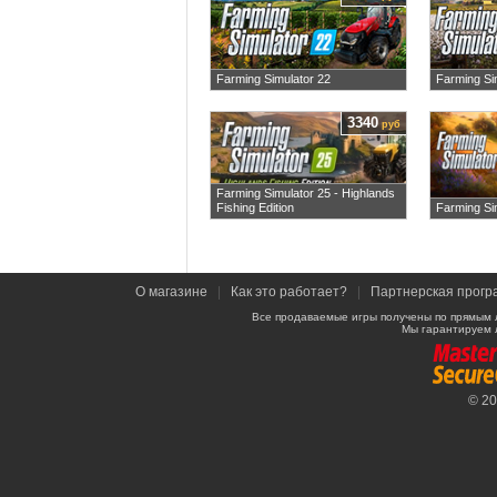
Farming Simulator 22
Farming Si
3340
руб
Farming Simulator 25 - Highlands
Fishing Edition
Farming Si
О магазине
|
Как это работает?
|
Партнерская прогр
Все продаваемые игры получены по прямым 
Мы гарантируем 
© 2