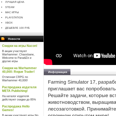
ЛУЧШАЯ ЦЕНА
STEAM
MAC ИГРЫ
PLAYSTATION
XBOX
ДЕШЕВЛЕ 100 РУБ
Новости
Скидки на игры Nacon!
В акции участвуют
Warhammer: Chaosbane,
Welcome to ParadiZe и
другие игры
Скидки на Warhammer
40,000: Rogue Trader!
Информация
Отличная CRPG по
Warhammer 40,000!
Farming Simulator 17, разра
Распродажа издателя
приглашает вас попробовать
META Publishing!
Решайте задачи, которые вс
На каталог издателя
действуют скидки до 85%
животноводством, выращива
Распродажа Hello
лесозаготовкой. Принимайт
Games!
огромном открытом мире!
В акции участвуют игры No