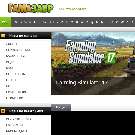
Как это работает?
A
B
C
D
E
F
G
H
I
J
K
L
M
N
O
P
Q
R
S
T
U
V
W
X
Y
Игры по жанрам
ЭКШЕН
ПРИКЛЮЧЕНИЯ
КАЗУАЛЬНЫЕ
ИНДИ
MMO
СПОРТИВНЫЕ
ГОНКИ
Farming Simulator 17
RPG
СИМУЛЯТОРЫ
СТРАТЕГИИ
Видео
Игры по категориям
ИГРЫ 2026 ГОДА
EVE ONLINE
РАСПРОДАЖА