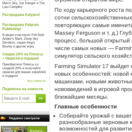
Man's Sky, Joe Danger и The
Last Campfire
По ходу карьерного роста п
Распродажа Kalypso!
сотни сельскохозяйственны
повторяющих самые именитые 
Распродажа Fulqrum
Publishing!
Massey Ferguson и т. д.) Гл
В акции участвуют Fell Seal:
Arbiter's Mark, Deep Sky
процесс, большой открытый 
Derelicts, серия King's
Bounty и другие игры
числе самых новых — Farmi
Скидка 20% на Плексы
симулятор сельского хозяйст
+ Окраски в подарок!
Приобретите Плексы со
Farming Simulator 17 выйдет
скидкой 20% и получайте
окраски для ваших кораблей
новых особенностей: новой 
в подарок!
машинами, новыми животным
все новости
нововведений в игровой про
Подписка на новости
ближайшие месяцы.
Главные особенности
Собирайте урожай с вашег
Недавно смотрели
разнообразные зерновые к
возможностей для развити