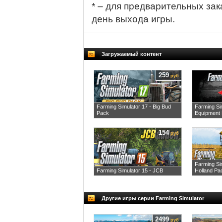
* – для предварительных зак
день выхода игры.
Загружаемый контент
259
руб
Farming Simulator 17 - Big Bud
Farming Si
Pack
Equipment
154
руб
Farming Si
Farming Simulator 15 - JCB
Holland Pa
Другие игры серии Farming Simulator
2499
руб