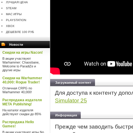
ЛУЧШАЯ ЦЕНА
STEAM
MAC ИГРЫ
PLAYSTATION
XBOX
ДЕШЕВЛЕ 100 РУБ
Новости
Скидки на игры Nacon!
В акции участвуют
Warhammer: Chaosbane,
Welcome to ParadiZe и
другие игры
Скидки на Warhammer
40,000: Rogue Trader!
Загружаемый контент
Отличная CRPG по
Для доступа к контенту доп
Warhammer 40,000!
Simulator 25
Распродажа издателя
META Publishing!
На каталог издателя
действуют скидки до 85%
Информация
Распродажа Hello
Прежде чем заводить быстр
Games!
В акции участвуют игры No