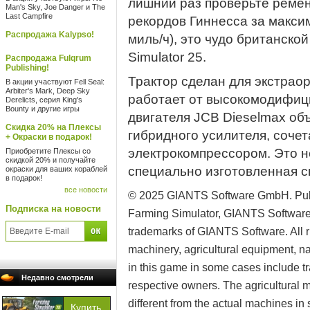
лишний раз проверьте ремен
Man's Sky, Joe Danger и The
Last Campfire
рекордов Гиннесса за максим
Распродажа Kalypso!
миль/ч), это чудо британско
Simulator 25.
Распродажа Fulqrum
Publishing!
Трактор сделан для экстрао
В акции участвуют Fell Seal:
Arbiter's Mark, Deep Sky
работает от высокомодифиц
Derelicts, серия King's
Bounty и другие игры
двигателя JCB Dieselmax объё
Скидка 20% на Плексы
гибридного усилителя, соче
+ Окраски в подарок!
электрокомпрессором. Это н
Приобретите Плексы со
скидкой 20% и получайте
специально изготовленная с
окраски для ваших кораблей
в подарок!
все новости
© 2025 GIANTS Software GmbH. Pub
Подписка на новости
Farming Simulator, GIANTS Software a
trademarks of GIANTS Software. All ri
machinery, agricultural equipment, 
in this game in some cases include tr
Недавно смотрели
respective owners. The agricultural
different from the actual machines in