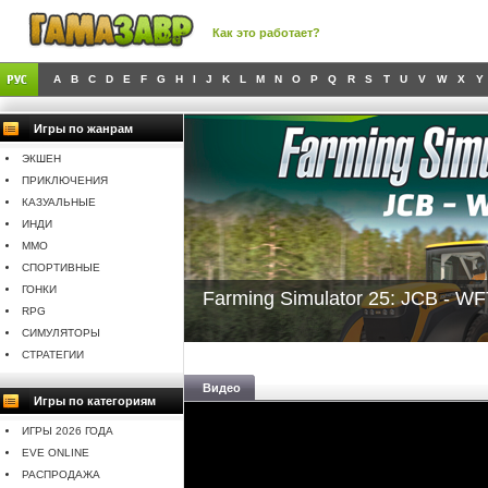
Как это работает?
A
B
C
D
E
F
G
H
I
J
K
L
M
N
O
P
Q
R
S
T
U
V
W
X
Y
Игры по жанрам
ЭКШЕН
ПРИКЛЮЧЕНИЯ
КАЗУАЛЬНЫЕ
ИНДИ
MMO
СПОРТИВНЫЕ
ГОНКИ
Farming Simulator 25: JCB - W
RPG
СИМУЛЯТОРЫ
СТРАТЕГИИ
Видео
Игры по категориям
ИГРЫ 2026 ГОДА
EVE ONLINE
РАСПРОДАЖА