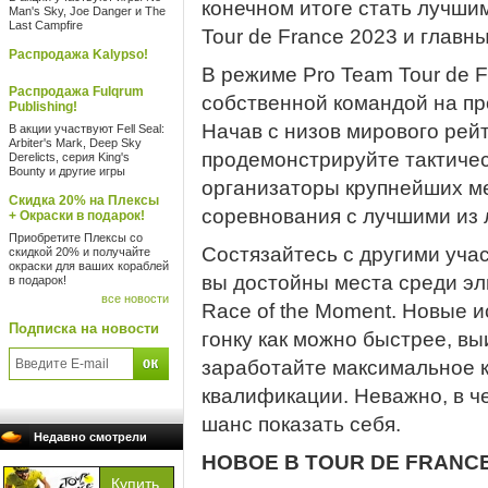
конечном итоге стать лучши
Man's Sky, Joe Danger и The
Last Campfire
Tour de France 2023 и главны
Распродажа Kalypso!
В режиме Pro Team Tour de 
Распродажа Fulqrum
собственной командой на пр
Publishing!
Начав с низов мирового рей
В акции участвуют Fell Seal:
Arbiter's Mark, Deep Sky
продемонстрируйте тактиче
Derelicts, серия King's
Bounty и другие игры
организаторы крупнейших м
Скидка 20% на Плексы
соревнования с лучшими из 
+ Окраски в подарок!
Приобретите Плексы со
Состязайтесь с другими уча
скидкой 20% и получайте
окраски для ваших кораблей
вы достойны места среди эл
в подарок!
все новости
Race of the Moment. Новые 
Подписка на новости
гонку как можно быстрее, в
заработайте максимальное к
квалификации. Неважно, в че
шанс показать себя.
Недавно смотрели
НОВОЕ В TOUR DE FRANCE