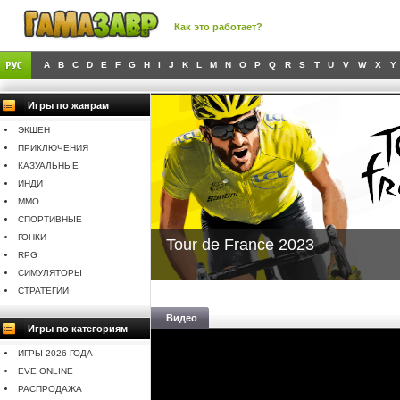
Как это работает?
A
B
C
D
E
F
G
H
I
J
K
L
M
N
O
P
Q
R
S
T
U
V
W
X
Y
Игры по жанрам
ЭКШЕН
ПРИКЛЮЧЕНИЯ
КАЗУАЛЬНЫЕ
ИНДИ
MMO
СПОРТИВНЫЕ
ГОНКИ
Tour de France 2023
RPG
СИМУЛЯТОРЫ
СТРАТЕГИИ
Видео
Игры по категориям
ИГРЫ 2026 ГОДА
EVE ONLINE
РАСПРОДАЖА