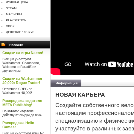
ЛУЧШАЯ ЦЕНА
STEAM
MAC ИГРЫ
PLAYSTATION
XBOX
ДЕШЕВЛЕ 100 РУБ
Новости
Скидки на игры Nacon!
В акции участвуют
Warhammer: Chaosbane,
Welcome to ParadiZe и
другие игры
Скидки на Warhammer
40,000: Rogue Trader!
Информация
Отличная CRPG по
Warhammer 40,000!
НОВАЯ КАРЬЕРА
Распродажа издателя
Создайте собственного вело
META Publishing!
На каталог издателя
настоящим профессионалом 
действуют скидки до 85%
специализацию и физические
Распродажа Hello
Games!
участвуйте в различных заез
В акции участвуют игры No