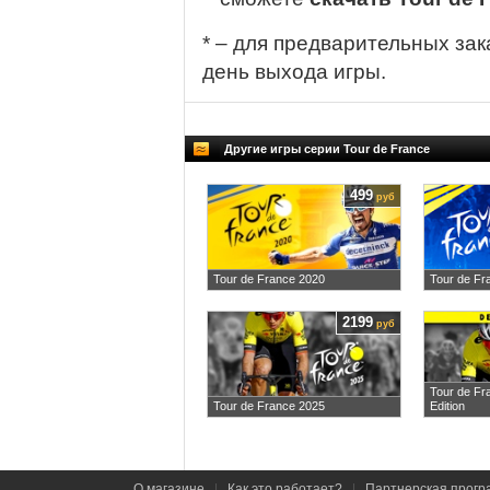
* – для предварительных зак
день выхода игры.
Другие игры серии Tour de France
499
руб
Tour de France 2020
Tour de Fr
2199
руб
Tour de Fr
Tour de France 2025
Edition
О магазине
|
Как это работает?
|
Партнерская прогр