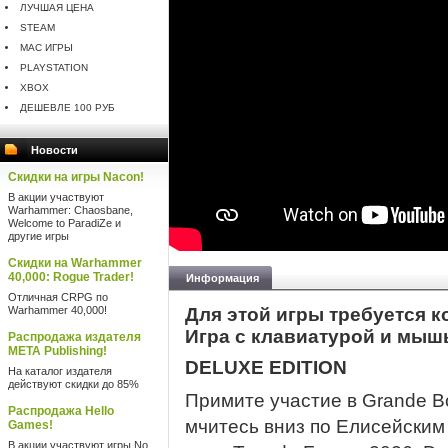
ЛУЧШАЯ ЦЕНА
STEAM
MAC ИГРЫ
PLAYSTATION
XBOX
ДЕШЕВЛЕ 100 РУБ
Новости
Скидки на игры Nacon!
В акции участвуют
Warhammer: Chaosbane,
Welcome to ParadiZe и
другие игры
Скидки на Warhammer
40,000: Rogue Trader!
Информация
Отличная CRPG по
Warhammer 40,000!
Для этой игры требуется к
Игра с клавиатурой и мыш
Распродажа издателя
META Publishing!
DELUXE EDITION
На каталог издателя
действуют скидки до 85%
Примите участие в Grande B
Распродажа Hello
мчитесь вниз по Елисейским
Games!
В акции участвуют игры No