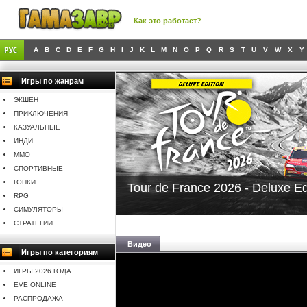
Как это работает?
A
B
C
D
E
F
G
H
I
J
K
L
M
N
O
P
Q
R
S
T
U
V
W
X
Y
Игры по жанрам
ЭКШЕН
ПРИКЛЮЧЕНИЯ
КАЗУАЛЬНЫЕ
ИНДИ
MMO
СПОРТИВНЫЕ
ГОНКИ
Tour de France 2026 - Deluxe Ed
RPG
СИМУЛЯТОРЫ
СТРАТЕГИИ
Видео
Игры по категориям
ИГРЫ 2026 ГОДА
EVE ONLINE
РАСПРОДАЖА