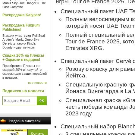
игры Tour de France 2026. De
Man's Sky, Joe Danger и The
Last Campfire
Специальный пакет UAE Te
Распродажа Kalypso!
Полным велосипедным ком
который носят UAE Team
Распродажа Fulqrum
Publishing!
Полный специальный вел
В акции участвуют Fell Seal:
Arbiter's Mark, Deep Sky
Tour de France 2025, ко
Derelicts, серия King's
Emirates XRG.
Bounty и другие игры
Скидка 20% на Плексы
+ Окраски в подарок!
Специальный пакет Cervél
Приобретите Плексы со
Розовую краску для рамы
скидкой 20% и получайте
окраски для ваших кораблей
Йейтса.
в подарок!
все новости
Специальную красную кра
Йонаса Вингегарда в La V
Подписка на новости
Специальная краска «Gran
честь победы команды Ju
2023 году
Недавно смотрели
Специальный набор Bianch
3 специальные краски для