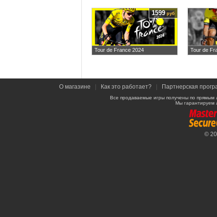
1599
руб
Tour de France 2024
Tour de Fr
О магазине
|
Как это работает?
|
Партнерская прогр
Все продаваемые игры получены по прямым 
Мы гарантируем 
© 2