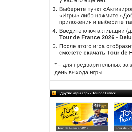
у вас его еще нет.
Выберите пункт «Активиров
«Игры» либо нажмите «Доб
приложения и выберите там
Введите ключ активации (
Tour de France 2026 - Delu
После этого игра отобрази
сможете
скачать Tour de F
* – для предварительных зак
день выхода игры.
Другие игры серии Tour de France
499
руб
Tour de France 2020
Tour de Fr