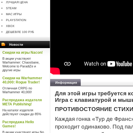
ЛУЧШАЯ ЦЕНА
STEAM
MAC ИГРЫ
PLAYSTATION
XBOX
ДЕШЕВЛЕ 100 РУБ
Новости
Скидки на игры Nacon!
В акции участвуют
Warhammer: Chaosbane,
Welcome to ParadiZe и
другие игры
Скидки на Warhammer
40,000: Rogue Trader!
Информация
Отличная CRPG по
Warhammer 40,000!
Для этой игры требуется к
Игра с клавиатурой и мыш
Распродажа издателя
META Publishing!
ПРОТИВОСТОЯНИЕ СТИХ
На каталог издателя
действуют скидки до 85%
Каждая гонка «Тур де Франс»
Распродажа Hello
проходит одинаково. Под п
Games!
В акции участвуют игры No