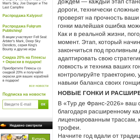
дождем — каждый этап стан
Man's Sky, Joe Danger и The
Last Campfire
дороги, технически сложные
Распродажа Kalypso!
проверят на прочность ваши
гонки малейшая ошибка може
Распродажа Fulqrum
Publishing!
Как и в реальной жизни, пог
В акции участвуют Fell Seal:
момент. Этап, который начин
Arbiter's Mark, Deep Sky
Derelicts, серия King's
закончиться под проливным 
Bounty и другие игры
адаптировать свою стратеги
Скидка 20% на Плексы
+ Окраски в подарок!
ловкость и техника ваших 
Приобретите Плексы со
скидкой 20% и получайте
контролируйте траекторию, 
окраски для ваших кораблей
в подарок!
навыки баланса своих гонщи
все новости
НОВЫЕ ГОНКИ И РАСШИР
Подписка на новости
В «Тур де Франс-2026» ваш
благодаря расширенному ка
лицензированным трассам, 
Недавно смотрели
трофеи.
Начните год вдали от тради