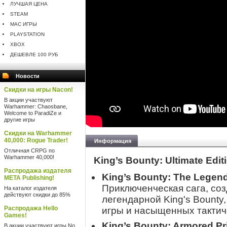
ЛУЧШАЯ ЦЕНА
STEAM
MAC ИГРЫ
PLAYSTATION
XBOX
ДЕШЕВЛЕ 100 РУБ
Новости
Скидки на игры Nacon!
В акции участвуют
Warhammer: Chaosbane,
Welcome to ParadiZe и
другие игры
Скидки на Warhammer
40,000: Rogue Trader!
Информация
Отличная CRPG по
Warhammer 40,000!
King’s Bounty: Ultimate Edi
Распродажа издателя
King’s Bounty: The Legen
META Publishing!
Приключенческая сага, со
На каталог издателя
действуют скидки до 85%
легендарной King's Bounty
Распродажа Hello
игры и насыщенных тактич
Games!
King’s Bounty: Armored Pr
В акции участвуют игры No