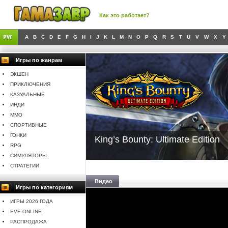
Как это работает?
A
B
C
D
E
F
G
H
I
J
K
L
M
N
O
P
Q
R
S
T
U
V
W
X
Y
Игры по жанрам
ЭКШЕН
ПРИКЛЮЧЕНИЯ
КАЗУАЛЬНЫЕ
ИНДИ
MMO
СПОРТИВНЫЕ
ГОНКИ
King’s Bounty: Ultimate Edition
RPG
СИМУЛЯТОРЫ
СТРАТЕГИИ
Видео
Игры по категориям
ИГРЫ 2026 ГОДА
EVE ONLINE
РАСПРОДАЖА