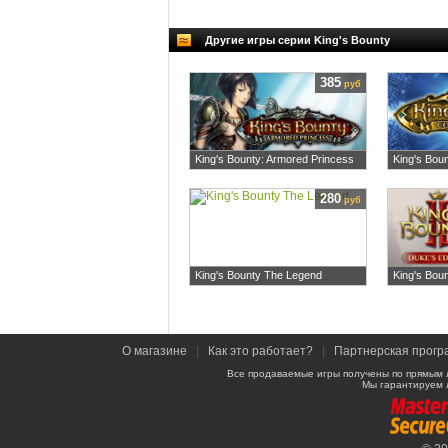
Другие игры серии King's Bounty
385
руб
King's Bounty: Armored Princess
King's Boun
280
руб
King's Bounty The Legend
King's Boun
О магазине
|
Как это работает?
|
Партнерская прогр
Все продаваемые игры получены по прямым 
Мы гарантируем 