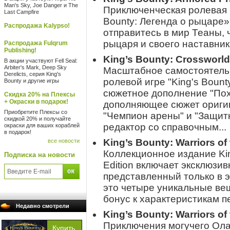
Man's Sky, Joe Danger и The
Приключенческая ролевая и
Last Campfire
Bounty: Легенда о рыцаре
Распродажа Kalypso!
отправитесь в мир Теаны,
рыцаря и своего наставник
Распродажа Fulqrum
Publishing!
King’s Bounty: Crossworl
В акции участвуют Fell Seal:
Arbiter's Mark, Deep Sky
Масштабное самостоятель
Derelicts, серия King's
ролевой игре "King's Boun
Bounty и другие игры
сюжетное дополнение "Пох
Скидка 20% на Плексы
+ Окраски в подарок!
дополняющее сюжет ориги
Приобретите Плексы со
"Чемпион арены" и "Защитн
скидкой 20% и получайте
редактор со справочным...
окраски для ваших кораблей
в подарок!
King’s Bounty: Warriors of
все новости
Коллекционное издание King
Подписка на новости
Edition включает эксклюзи
представленный только в э
это четыре уникальные вещ
бонус к характеристикам п
Недавно смотрели
King’s Bounty: Warriors of 
Приключения могучего Ола