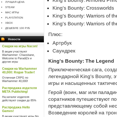
King's Bounty: Armored Prin
ЛУЧШАЯ ЦЕНА
King's Bounty: Crossworlds
STEAM
MAC ИГРЫ
King's Bounty: Warriors of th
PLAYSTATION
King's Bounty: Warriors of th
XBOX
ДЕШЕВЛЕ 100 РУБ
Плюс:
Новости
Артрбук
Скидки на игры Nacon!
Саундрек
В акции участвуют
Warhammer: Chaosbane,
Welcome to ParadiZe и
King's Bounty: The Legend
другие игры
Скидки на Warhammer
Приключенческая сага, созд
40,000: Rogue Trader!
легендарной King's Bounty, 
Отличная CRPG по
Warhammer 40,000!
игры и насыщенных тактиче
Распродажа издателя
Герой (воин, маг или палади
META Publishing!
На каталог издателя
соратников путешествуют по
действуют скидки до 85%
представляющему собой неск
Распродажа Hello
Games!
Возведение королей на трон
В акции участвуют игры No