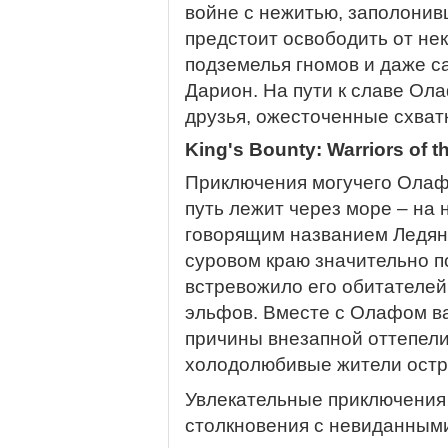
войне с нежитью, заполони
предстоит освободить от не
подземелья гномов и даже с
Дарион. На пути к славе Ол
друзья, ожесточенные схват
King's Bounty: Warriors of th
Приключения могучего Олафа
путь лежит через море – на
говорящим названием Ледян
суровом краю значительно по
встревожило его обитателей
эльфов. Вместе с Олафом ва
причины внезапной оттепели
холодолюбивые жители остр
Увлекательные приключения
столкновения с невиданными