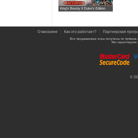
King's Bounty II Duke's Edition
О магазине
|
Как это работает?
|
Партнерская прогр
Все продаваемые игры получены по прямым 
Мы гарантируем 
© 2