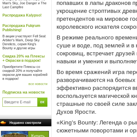
попавших в лапы драконов пр
Man's Sky, Joe Danger и The
Last Campfire
укрощение строптивых древ
Распродажа Kalypso!
претендентов на мировое го
Распродажа Fulqrum
королевского искателя сокро
Publishing!
В акции участвуют Fell Seal:
В режиме реального времени
Arbiter's Mark, Deep Sky
Derelicts, серия King's
суше и воде, под землей и в
Bounty и другие игры
сокровищ, встречает друзей 
Скидка 20% на Плексы
навыки и умения и выполняе
+ Окраски в подарок!
Приобретите Плексы со
скидкой 20% и получайте
Во время сражений игра пер
окраски для ваших кораблей
в подарок!
разворачиваются на боевых 
все новости
эффективно распорядится в
Подписка на новости
воспользуется магической кн
страшные по своей силе зак
Духов Ярости.
«King's Bounty: Легенда о 
Недавно смотрели
сюжетными поворотами и ор