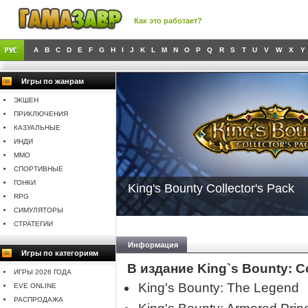
Как это работает?
A
B
C
D
E
F
G
H
I
J
K
L
M
N
O
P
Q
R
S
T
U
V
W
X
Y
Игры по жанрам
ЭКШЕН
ПРИКЛЮЧЕНИЯ
КАЗУАЛЬНЫЕ
ИНДИ
MMO
СПОРТИВНЫЕ
ГОНКИ
King's Bounty Collector's Pack
RPG
СИМУЛЯТОРЫ
СТРАТЕГИИ
Информация
Игры по категориям
В издание King`s Bounty: C
ИГРЫ 2026 ГОДА
King's Bounty: The Legend
EVE ONLINE
РАСПРОДАЖА