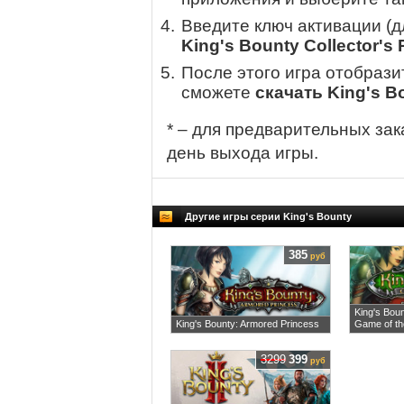
Введите ключ активации (
King's Bounty Collector's
После этого игра отобрази
сможете
скачать King's Bo
* – для предварительных зак
день выхода игры.
Другие игры серии King's Bounty
385
руб
King's Bou
King's Bounty: Armored Princess
Game of the
3299
399
руб