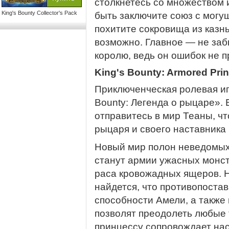
столкнетесь со множеством 
King's Bounty Collector's Pack
быть заключите союз с мог
похитите сокровища из казн
возможно. Главное — не заб
королю, ведь он ошибок не п
King's Bounty: Armored Pri
Приключенческая ролевая иг
Bounty: Легенда о рыцаре».
отправитесь в мир Теаны, ч
рыцаря и своего наставника
Новый мир полон неведомых
станут армии ужасных монс
раса кровожадных ящеров. Но
найдется, что противопостав
способности Амели, а также
позволят преодолеть любые т
принцессу сопровождает нас