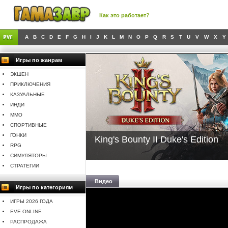
Как это работает?
A
B
C
D
E
F
G
H
I
J
K
L
M
N
O
P
Q
R
S
T
U
V
W
X
Y
Игры по жанрам
ЭКШЕН
ПРИКЛЮЧЕНИЯ
КАЗУАЛЬНЫЕ
ИНДИ
MMO
СПОРТИВНЫЕ
ГОНКИ
King's Bounty II Duke's Edition
RPG
СИМУЛЯТОРЫ
СТРАТЕГИИ
Видео
Игры по категориям
ИГРЫ 2026 ГОДА
EVE ONLINE
РАСПРОДАЖА