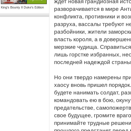
ждет новая грандиозная ист
King's Bounty II Duke's Edition
разворачивается в мире Ант
конфликта, противники и во
разруха, вассалы требуют н
разбойники, жители заморск
власть короля, а в довершен
мерзкие чудища. Справиться
лишь горстке избранных, не
последней надеждой страны
Но они твердо намерены при
хаосу вновь пришел порядок.
будете нанимать солдат, ра
командовать ею в бою, окуну
предательстве, самопожерт
свое будущее, громите враг
принимайте трудные решения
прошлого предстанет перед в