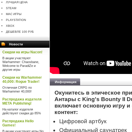
ЛУЧШАЯ ЦЕНА
STEAM
MAC ИГРЫ
PLAYSTATION
XBOX
ДЕШЕВЛЕ 100 РУБ
Новости
Скидки на игры Nacon!
В акции участвуют
Warhammer: Chaosbane,
Welcome to ParadiZe и
другие игры
Скидки на Warhammer
40,000: Rogue Trader!
Информация
Отличная CRPG по
Warhammer 40,000!
Окунитесь в эпическое пр
Антары с King's Bounty II D
Распродажа издателя
META Publishing!
включает основную игру 
На каталог издателя
контент:
действуют скидки до 85%
Цифровой артбук
Распродажа Hello
Games!
Официальный саундтрек
В акции участвуют игры No