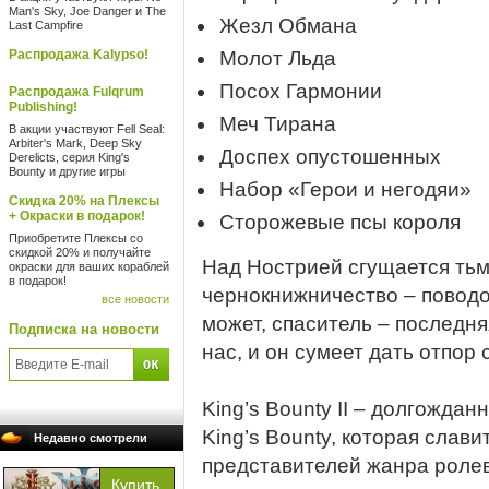
Man's Sky, Joe Danger и The
Жезл Обмана
Last Campfire
Распродажа Kalypso!
Молот Льда
Посох Гармонии
Распродажа Fulqrum
Publishing!
Меч Тирана
В акции участвуют Fell Seal:
Arbiter's Mark, Deep Sky
Доспех опустошенных
Derelicts, серия King's
Bounty и другие игры
Набор «Герои и негодяи»
Скидка 20% на Плексы
+ Окраски в подарок!
Сторожевые псы короля
Приобретите Плексы со
скидкой 20% и получайте
Над Нострией сгущается тьм
окраски для ваших кораблей
в подарок!
чернокнижничество – поводов
все новости
может, спаситель – последн
Подписка на новости
нас, и он сумеет дать отпор 
King’s Bounty II – долгожда
King’s Bounty, которая слави
Недавно смотрели
представителей жанра ролев