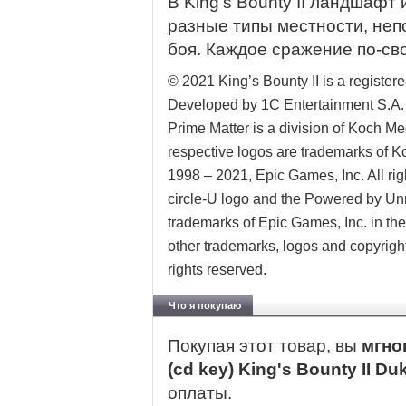
В King’s Bounty II ландшафт
разные типы местности, неп
боя. Каждое сражение по-св
© 2021 King’s Bounty II is a registe
Developed by 1C Entertainment S.A. 
Prime Matter is a division of Koch Me
respective logos are trademarks of
1998 – 2021, Epic Games, Inc. All ri
circle-U logo and the Powered by Un
trademarks of Epic Games, Inc. in th
other trademarks, logos and copyrights
rights reserved.
Что я покупаю
Покупая этот товар, вы
мгно
(cd key) King's Bounty II Du
оплаты.