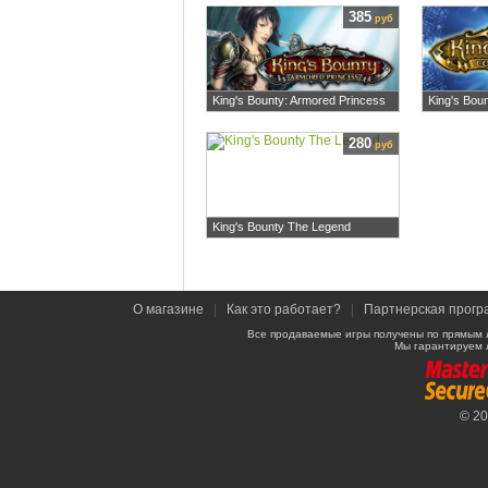
385
руб
King's Bounty: Armored Princess
King's Boun
280
руб
King's Bounty The Legend
О магазине
|
Как это работает?
|
Партнерская прогр
Все продаваемые игры получены по прямым 
Мы гарантируем 
© 2