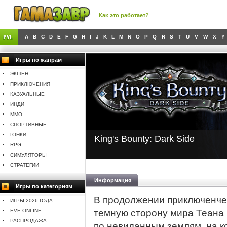
Как это работает?
A
B
C
D
E
F
G
H
I
J
K
L
M
N
O
P
Q
R
S
T
U
V
W
X
Y
Игры по жанрам
ЭКШЕН
ПРИКЛЮЧЕНИЯ
КАЗУАЛЬНЫЕ
ИНДИ
MMO
СПОРТИВНЫЕ
ГОНКИ
King's Bounty: Dark Side
RPG
СИМУЛЯТОРЫ
СТРАТЕГИИ
Информация
Игры по категориям
В продолжении приключенчес
ИГРЫ 2026 ГОДА
EVE ONLINE
темную сторону мира Теана
РАСПРОДАЖА
по невиданным землям, на к