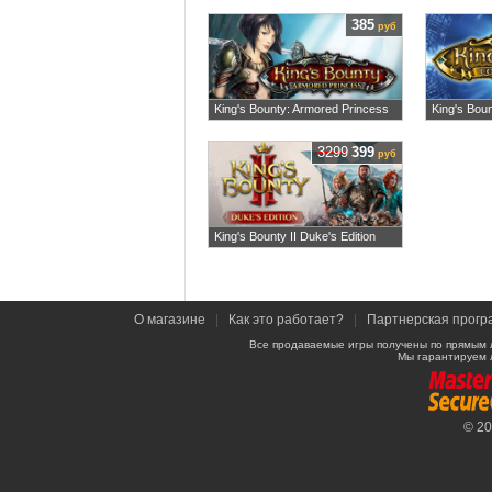
385
руб
King's Bounty: Armored Princess
King's Boun
3299
399
руб
King's Bounty II Duke's Edition
О магазине
|
Как это работает?
|
Партнерская прогр
Все продаваемые игры получены по прямым 
Мы гарантируем 
© 2