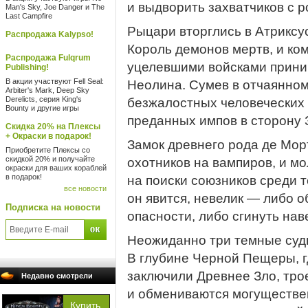
и выдворить захватчиков с р
Man's Sky, Joe Danger и The
Last Campfire
Рыцари вторглись в Атриксус
Распродажа Kalypso!
Король демонов мертв, и к
Распродажа Fulqrum
уцелевшими войсками прини
Publishing!
В акции участвуют Fell Seal:
Неолина. Сумев в отчаянном
Arbiter's Mark, Deep Sky
Derelicts, серия King's
безжалостных человеческих р
Bounty и другие игры
преданных импов в сторону З
Скидка 20% на Плексы
+ Окраски в подарок!
Замок древнего рода де Мор
Приобретите Плексы со
скидкой 20% и получайте
охотников на вампиров, и м
окраски для ваших кораблей
в подарок!
на поиски союзников среди т
все новости
он явится, невелик — либо 
Подписка на новости
опасности, либо сгинуть наве
Неожиданно три темные суд
В глубине Черной Пещеры, г
заключили Древнее Зло, тро
Недавно смотрели
и обмениваются могуществе