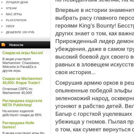
ЛУЧШАЯ ЦЕНА
STEAM
Впервые в истории знаменит
MAC ИГРЫ
выбрать расу главного перс
PLAYSTATION
героями King’s Bounty! Бес
XBOX
других знает о том, как важ
ДЕШЕВЛЕ 100 РУБ
Прирожденный лидер демон
Новости
убеждения, даже в самом т
Скидки на игры Nacon!
высокий боевой дух своего в
В акции участвуют
Warhammer: Chaosbane,
равных в зловещем искусстве
Welcome to ParadiZe и
другие игры
своя история...
Скидки на Warhammer
Сокрушив армию орков в ре
40,000: Rogue Trader!
Отличная CRPG по
опьяненные победой эльфы 
Warhammer 40,000!
зеленокожий народ, оскверн
Распродажа издателя
META Publishing!
угоняют в рабство детей. В
На каталог издателя
Багыр с горсткой уцелевших
действуют скидки до 85%
убежища у гномов. Пылая пр
Распродажа Hello
Games!
о том, как сумеет вернуться
В акции участвуют игры No