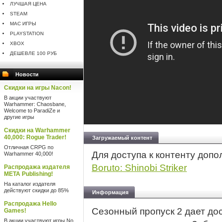
ЛУЧШАЯ ЦЕНА
STEAM
MAC ИГРЫ
PLAYSTATION
XBOX
ДЕШЕВЛЕ 100 РУБ
Новости
Скидки на игры Nacon!
В акции участвуют
Warhammer: Chaosbane,
Welcome to ParadiZe и
другие игры
Скидки на Warhammer
40,000: Rogue Trader!
Загружаемый контент
Отличная CRPG по
Для доступа к контенту доп
Warhammer 40,000!
Boruto: Shinobi Striker
Распродажа издателя
META Publishing!
На каталог издателя
действуют скидки до 85%
Информация
Распродажа Hello
Сезонный пропуск 2 дает до
Games!
В акции участвуют игры No