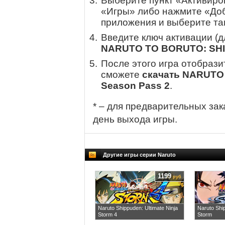
Выберите пункт «Активиров
«Игры» либо нажмите «Доб
приложения и выберите там
Введите ключ активации (
NARUTO TO BORUTO: SHIN
После этого игра отобрази
сможете
скачать NARUTO
Season Pass 2
.
* – для предварительных зак
день выхода игры.
Другие игры серии Naruto
1199
руб
Naruto Shippuden: Ultimate Ninja
Naruto Shi
Storm 4
Storm