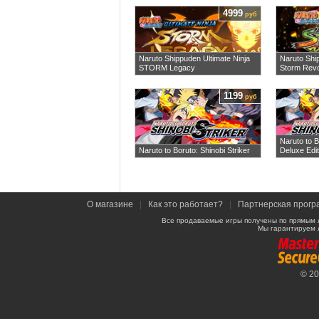
4999
руб
Naruto Shippuden Ultimate Ninja
Naruto Shi
STORM Legacy
Storm Revo
1199
руб
Naruto to B
Naruto to Boruto: Shinobi Striker
Deluxe Edit
О магазине
|
Как это работает?
|
Партнерская прогр
Все продаваемые игры получены по прямым 
Мы гарантируем 
© 2