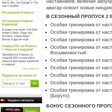
наставников, включая Забуз
Man's Sky, Joe Danger и The
Last Campfire
аватар освоит новые ниндзю
Распродажа Kalypso!
В СЕЗОННЫЙ ПРОПУСК 2 
Распродажа Fulqrum
Особая тренировка от нас
Publishing!
В акции участвуют Fell Seal:
Особая тренировка от нас
Arbiter's Mark, Deep Sky
Derelicts, серия King's
Особая тренировка от нас
Bounty и другие игры
Скидка 20% на Плексы
Особая тренировка от на
+ Окраски в подарок!
Восьмихвостый;
Приобретите Плексы со
скидкой 20% и получайте
Особая тренировка от нас
окраски для ваших кораблей
в подарок!
Особая тренировка от нас
все новости
Особая тренировка от нас
Подписка на новости
Особая тренировка от нас
Особая тренировка от нас
(Боруто).
Недавно смотрели
БОНУС СЕЗОННОГО ПРОПУ