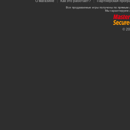
О магазине
|
Как это работает?
|
Партнерская прогр
Все продаваемые игры получены по прямым 
Мы гарантируем 
© 2