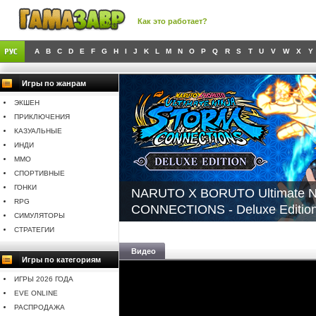
Как это работает?
A
B
C
D
E
F
G
H
I
J
K
L
M
N
O
P
Q
R
S
T
U
V
W
X
Y
Игры по жанрам
ЭКШЕН
ПРИКЛЮЧЕНИЯ
КАЗУАЛЬНЫЕ
ИНДИ
MMO
СПОРТИВНЫЕ
ГОНКИ
NARUTO X BORUTO Ultimate N
RPG
CONNECTIONS - Deluxe Editio
СИМУЛЯТОРЫ
СТРАТЕГИИ
Видео
Игры по категориям
ИГРЫ 2026 ГОДА
EVE ONLINE
РАСПРОДАЖА