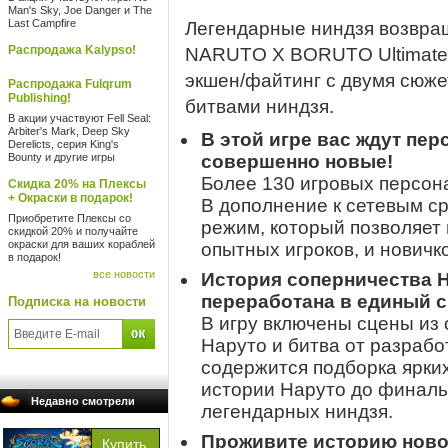
Man's Sky, Joe Danger и The
Last Campfire
Легендарные ниндзя возвра
Распродажа Kalypso!
NARUTO X BORUTO Ultimat
экшен/файтинг с двумя сюж
Распродажа Fulqrum
Publishing!
битвами ниндзя.
В акции участвуют Fell Seal:
Arbiter's Mark, Deep Sky
В этой игре вас ждут пер
Derelicts, серия King's
Bounty и другие игры
совершенно новые!
Более 130 игровых персона
Скидка 20% на Плексы
+ Окраски в подарок!
В дополнение к сетевым с
Приобретите Плексы со
режим, который позволяет
скидкой 20% и получайте
окраски для ваших кораблей
опытных игроков, и нович
в подарок!
все новости
История соперничества 
переработана в единый 
Подписка на новости
В игру включены сцены из
Наруто и битва от разрабо
содержится подборка ярки
истории Наруто до финаль
Недавно смотрели
легендарных ниндзя.
Проживите историю ново