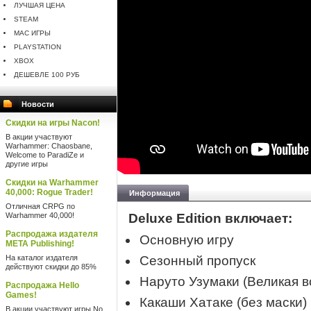
ЛУЧШАЯ ЦЕНА
STEAM
MAC ИГРЫ
PLAYSTATION
XBOX
ДЕШЕВЛЕ 100 РУБ
Новости
Скидки на игры Nacon!
В акции участвуют
Warhammer: Chaosbane,
Welcome to ParadiZe и
другие игры
Скидки на Warhammer
40,000: Rogue Trader!
Информация
Отличная CRPG по
Warhammer 40,000!
Deluxe Edition включает:
Распродажа издателя
Основную игру
META Publishing!
На каталог издателя
Сезонный пропуск
действуют скидки до 85%
Наруто Узумаки (Великая в
Распродажа Hello
Games!
Какаши Хатаке (без маски)
В акции участвуют игры No