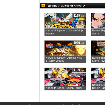
Другие игры серии NARUTO
1199
руб
Naruto Shippuden: Ultimate Ninja
Naruto Shi
Storm 4
Storm
4999
руб
Naruto Shippuden Ultimate Ninja
Naruto Shi
STORM Legacy
Storm Revo
1199
руб
Naruto to B
Naruto to Boruto: Shinobi Striker
Deluxe Edit