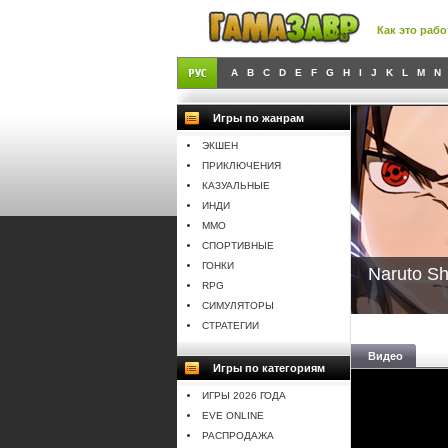
Как это рабо
A
B
C
D
E
F
G
H
I
J
K
L
M
N
Игры по жанрам
ЭКШЕН
ПРИКЛЮЧЕНИЯ
КАЗУАЛЬНЫЕ
ИНДИ
MMO
СПОРТИВНЫЕ
ГОНКИ
Naruto Sh
RPG
СИМУЛЯТОРЫ
СТРАТЕГИИ
Видео
Игры по категориям
ИГРЫ 2026 ГОДА
EVE ONLINE
РАСПРОДАЖА