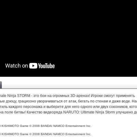
ate Ninja STORM - это бои на огромных 3D-аренах! Игроки смогут применять
е дзюцу, грациозно уворачиваться от атак, бегать по стенам и даже воде. Н
тиль каждого персонажа и выберите для него одного или двух союзников, кот
на поле битвы! Качество видеоряда NARUTO: Ultimate Ninja Storm улучшено д
 KISHIMOTO Game © 2008 BANDAI NAMCO Entertainment Inc.
 KISHIMOTO Game © 2008 BANDAI NAMCO Entertainment Inc.