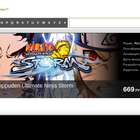
тает?
O
P
Q
R
S
T
U
V
W
X
Y
Z
#
Анг
Языки:
Платформ
Активация
Дата выхо
Разработч
Издатели:
ippuden Ultimate Ninja Storm
669
Р