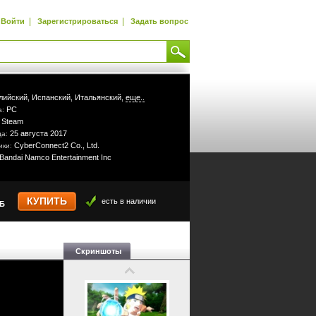
|
|
Войти
Зарегистрироваться
Задать вопрос
лийский,
Испанский,
Итальянский,
еще..
PC
а:
Steam
:
25 августа 2017
да:
CyberConnect2 Co., Ltd.
ики:
Bandai Namco Entertainment Inc
КУПИТЬ
есть в наличии
УБ
Скриншоты