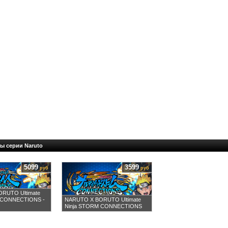
ы серии Naruto
5099
3599
руб
руб
RUTO Ultimate
 CONNECTIONS -
NARUTO X BORUTO Ultimate
Ninja STORM CONNECTIONS