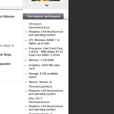
n Ultimate
Системные требования
Windows
Минимальные:
Requires a 64-bit processor
and operating system
OS: Windows (64bit) 7 or
higher up to date
ь игру» в
Processor: Intel Core2 Duo,
3.0GHz - AMD Athlon 64 X2
te Ninja
Dual Core 6400+ 3.2GHz
Memory: 2 GB RAM
ippuden
Graphics: 1024 MB video
card
Storage: 8 GB available
space
Directx: Version 11
Рекомендуемые:
Requires a 64-bit processor
and operating system
Mac OS X
Минимальные:
Requires a 64-bit processor
and operating system