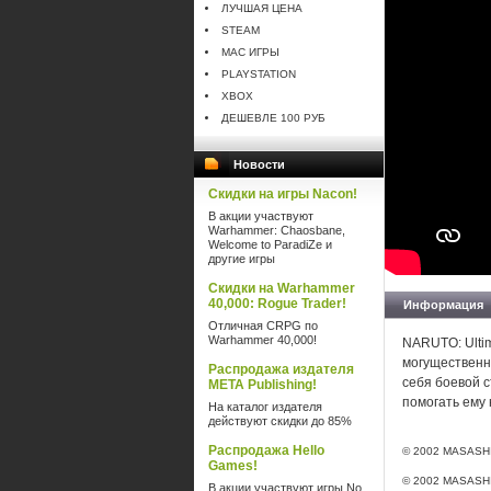
ЛУЧШАЯ ЦЕНА
STEAM
MAC ИГРЫ
PLAYSTATION
XBOX
ДЕШЕВЛЕ 100 РУБ
Новости
Скидки на игры Nacon!
В акции участвуют
Warhammer: Chaosbane,
Welcome to ParadiZe и
другие игры
Скидки на Warhammer
40,000: Rogue Trader!
Информация
Отличная CRPG по
Warhammer 40,000!
NARUTO: Ultim
могущественны
Распродажа издателя
себя боевой с
META Publishing!
помогать ему 
На каталог издателя
действуют скидки до 85%
Распродажа Hello
© 2002 MASASHI
Games!
© 2002 MASASHI
В акции участвуют игры No