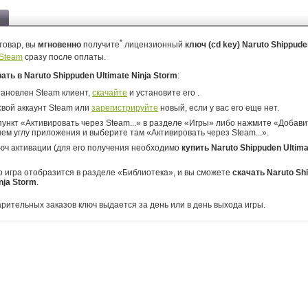
*
товар, вы
мгновенно
получите
лицензионный
ключ (cd key) Naruto Shippude
Steam
сразу после оплаты.
рать в Naruto Shippuden Ultimate Ninja Storm
:
тановлен Steam клиент,
скачайте
и установите его .
свой аккаунт Steam или
зарегистрируйте
новый, если у вас его еще нет.
ункт «Активировать через Steam...» в разделе «Игры» либо нажмите «Добавит
ем углу приложения и выберите там «Активировать через Steam...».
юч активации (для его получения необходимо
купить Naruto Shippuden Ultima
о игра отобразится в разделе «Библиотека», и вы сможете
скачать Naruto Sh
nja Storm
.
арительных заказов ключ выдается за день или в день выхода игры.