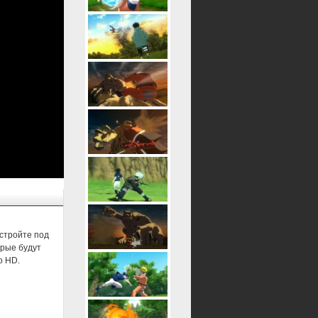
астройте под
орые будут
о HD.