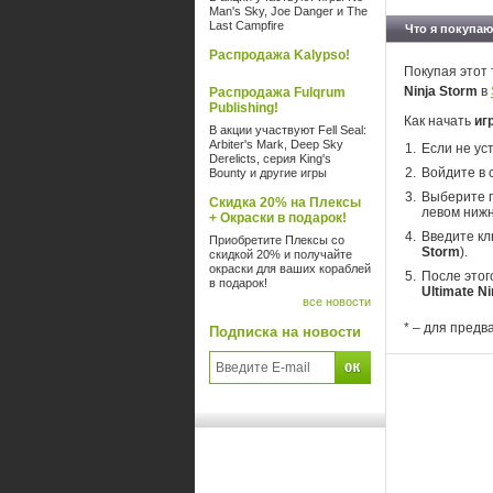
Man's Sky, Joe Danger и The
Last Campfire
Что я покупаю
Распродажа Kalypso!
Покупая этот 
Ninja Storm
в
Распродажа Fulqrum
Publishing!
Как начать
иг
В акции участвуют Fell Seal:
Arbiter's Mark, Deep Sky
Если не ус
Derelicts, серия King's
Войдите в 
Bounty и другие игры
Выберите п
Скидка 20% на Плексы
левом нижн
+ Окраски в подарок!
Введите кл
Приобретите Плексы со
Storm
).
скидкой 20% и получайте
окраски для ваших кораблей
После этог
в подарок!
Ultimate Ni
все новости
* – для предв
Подписка на новости