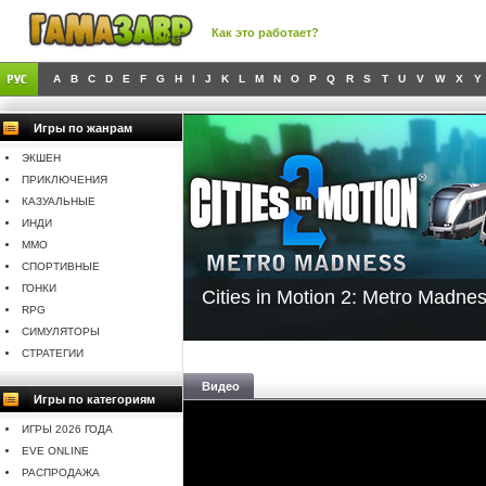
Как это работает?
A
B
C
D
E
F
G
H
I
J
K
L
M
N
O
P
Q
R
S
T
U
V
W
X
Y
Игры по жанрам
ЭКШЕН
ПРИКЛЮЧЕНИЯ
КАЗУАЛЬНЫЕ
ИНДИ
MMO
СПОРТИВНЫЕ
ГОНКИ
Cities in Motion 2: Metro Madne
RPG
СИМУЛЯТОРЫ
СТРАТЕГИИ
Видео
Игры по категориям
ИГРЫ 2026 ГОДА
EVE ONLINE
РАСПРОДАЖА