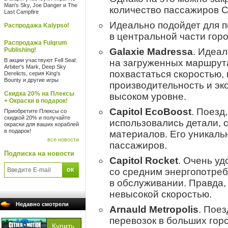
Man's Sky, Joe Danger и The
количество пассажиров C
Last Campfire
Идеально подойдет для 
Распродажа Kalypso!
в центральной части горо
Распродажа Fulqrum
Publishing!
Galaxie Madressa
. Идеа
В акции участвуют Fell Seal:
на загруженных маршрута
Arbiter's Mark, Deep Sky
похвастаться скоростью, 
Derelicts, серия King's
Bounty и другие игры
производительность и эк
Скидка 20% на Плексы
высоком уровне.
+ Окраски в подарок!
Capitol EcoBoost
. Поезд
Приобретите Плексы со
скидкой 20% и получайте
использовались детали,
окраски для ваших кораблей
в подарок!
материалов. Его уникаль
все новости
пассажиров.
Подписка на новости
Capitol Rocket
. Очень у
со средним энергопотре
в обслуживании. Правда, 
невысокой скоростью.
Недавно смотрели
Arnauld Metropolis
. Пое
перевозок в больших гор