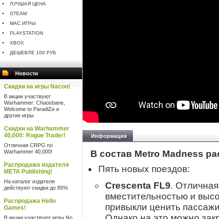
ЛУЧШАЯ ЦЕНА
STEAM
MAC ИГРЫ
PLAYSTATION
XBOX
ДЕШЕВЛЕ 100 РУБ
Новости
Скидки на игры Nacon!
В акции участвуют
Warhammer: Chaosbane,
Welcome to ParadiZe и
другие игры
Скидки на Warhammer
40,000: Rogue Trader!
Информация
Отличная CRPG по
Warhammer 40,000!
В состав Metro Madness pa
Распродажа издателя
Пять новых поездов:
META Publishing!
На каталог издателя
Crescenta FL9
. Отлична
действуют скидки до 85%
вместительностью и высо
Распродажа Hello
привыкли ценить пассажи
Games!
Однако на это можно закр
В акции участвуют игры No