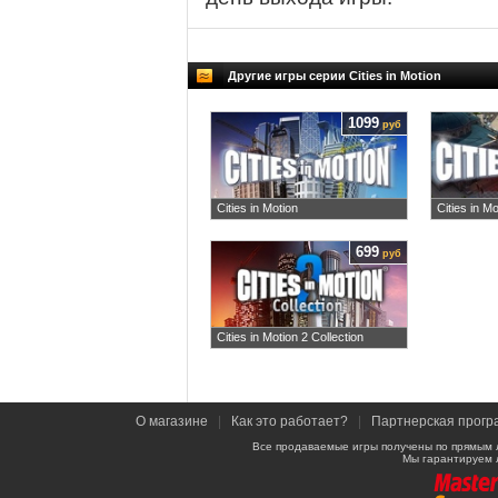
Другие игры серии Cities in Motion
1099
руб
Cities in Motion
Cities in Mo
699
руб
Cities in Motion 2 Collection
О магазине
|
Как это работает?
|
Партнерская прогр
Все продаваемые игры получены по прямым 
Мы гарантируем 