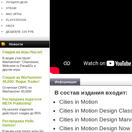
ЛУЧШАЯ ЦЕНА
STEAM
MAC ИГРЫ
PLAYSTATION
XBOX
ДЕШЕВЛЕ 100 РУБ
Новости
Скидки на игры Nacon!
В акции участвуют
Warhammer: Chaosbane,
Welcome to ParadiZe и
другие игры
Скидки на Warhammer
40,000: Rogue Trader!
Информация
Отличная CRPG по
Warhammer 40,000!
В состав издания входит:
Распродажа издателя
Cities in Motion
META Publishing!
На каталог издателя
Cities in Motion Design Clas
действуют скидки до 85%
Cities in Motion Design Marv
Распродажа Hello
Games!
Cities in Motion Design Now
В акции участвуют игры No