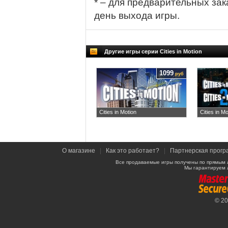
* – для предварительных зак
день выхода игры.
Другие игры серии Cities in Motion
1099
руб
Cities in Motion
Cities in M
О магазине
|
Как это работает?
|
Партнерская прогр
Все продаваемые игры получены по прямым 
Мы гарантируем 
© 2