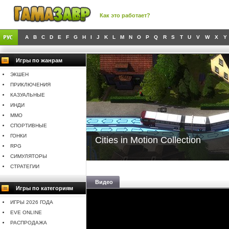
Как это работает?
A
B
C
D
E
F
G
H
I
J
K
L
M
N
O
P
Q
R
S
T
U
V
W
X
Y
Игры по жанрам
ЭКШЕН
ПРИКЛЮЧЕНИЯ
КАЗУАЛЬНЫЕ
ИНДИ
MMO
СПОРТИВНЫЕ
ГОНКИ
Cities in Motion Collection
RPG
СИМУЛЯТОРЫ
СТРАТЕГИИ
Видео
Игры по категориям
ИГРЫ 2026 ГОДА
EVE ONLINE
РАСПРОДАЖА