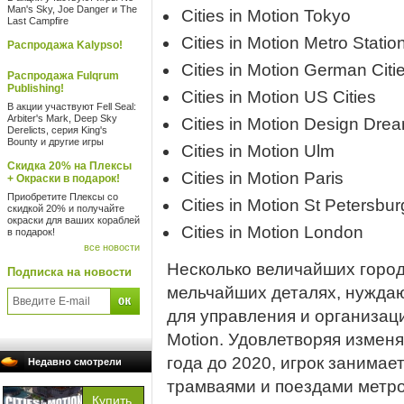
Man's Sky, Joe Danger и The
Cities in Motion Tokyo
Last Campfire
Cities in Motion Metro Statio
Распродажа Kalypso!
Cities in Motion German Citi
Распродажа Fulqrum
Publishing!
Cities in Motion US Cities
В акции участвуют Fell Seal:
Arbiter's Mark, Deep Sky
Cities in Motion Design Dre
Derelicts, серия King's
Bounty и другие игры
Cities in Motion Ulm
Скидка 20% на Плексы
Cities in Motion Paris
+ Окраски в подарок!
Приобретите Плексы со
Cities in Motion St Petersbur
скидкой 20% и получайте
окраски для ваших кораблей
Cities in Motion London
в подарок!
все новости
Несколько величайших город
Подписка на новости
мельчайших деталях, нуждаю
для управления и организаци
Motion. Удовлетворяя измен
года до 2020, игрок занимае
Недавно смотрели
трамваями и поездами метро