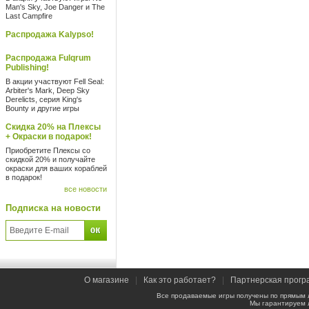
Man's Sky, Joe Danger и The
Last Campfire
Распродажа Kalypso!
Распродажа Fulqrum
Publishing!
В акции участвуют Fell Seal:
Arbiter's Mark, Deep Sky
Derelicts, серия King's
Bounty и другие игры
Скидка 20% на Плексы
+ Окраски в подарок!
Приобретите Плексы со
скидкой 20% и получайте
окраски для ваших кораблей
в подарок!
все новости
Подписка на новости
О магазине
|
Как это работает?
|
Партнерская прогр
Все продаваемые игры получены по прямым 
Мы гарантируем 