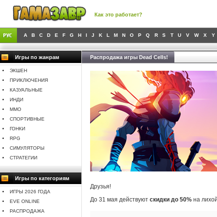
Как это работает?
A
B
C
D
E
F
G
H
I
J
K
L
M
N
O
P
Q
R
S
T
U
V
W
X
Y
Игры по жанрам
Распродажа игры Dead Cells!
ЭКШЕН
ПРИКЛЮЧЕНИЯ
КАЗУАЛЬНЫЕ
ИНДИ
MMO
СПОРТИВНЫЕ
ГОНКИ
RPG
СИМУЛЯТОРЫ
СТРАТЕГИИ
Игры по категориям
Друзья!
ИГРЫ 2026 ГОДА
До 31 мая действуют
скидки до 50%
на лихой
EVE ONLINE
РАСПРОДАЖА