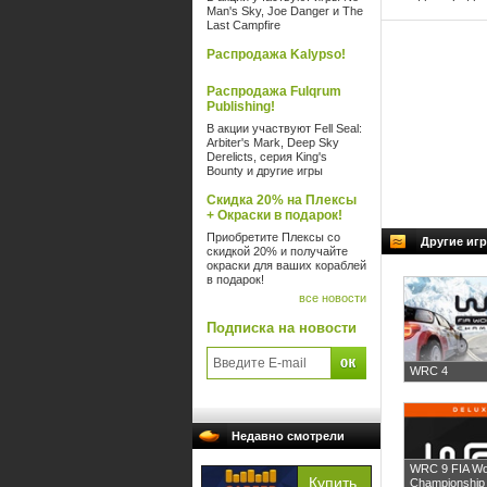
Man's Sky, Joe Danger и The
Last Campfire
Распродажа Kalypso!
Распродажа Fulqrum
Publishing!
В акции участвуют Fell Seal:
Arbiter's Mark, Deep Sky
Derelicts, серия King's
Bounty и другие игры
Скидка 20% на Плексы
+ Окраски в подарок!
Приобретите Плексы со
Другие иг
скидкой 20% и получайте
окраски для ваших кораблей
в подарок!
все новости
Подписка на новости
WRC 4
Недавно смотрели
WRC 9 FIA Wor
Championship 