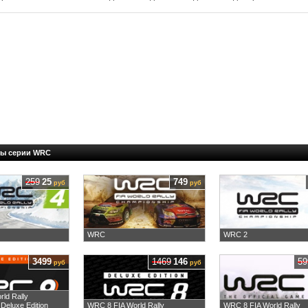
ры серии WRC
259
25
749
руб
руб
WRC
WRC 2
3499
1469
146
59
руб
руб
ld Rally
Deluxe Edition
WRC 8 FIA World Rally
WRC 8 FIA World Rally