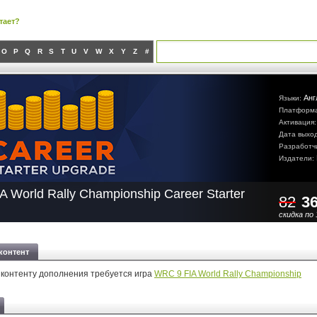
тает?
O
P
Q
R
S
T
U
V
W
X
Y
Z
#
Анг
Языки:
Платформ
Активация
Дата выхо
Разработч
Издатели:
 World Rally Championship Career Starter
82
3
скидка по 
контент
 контенту дополнения требуется игра
WRC 9 FIA World Rally Championship