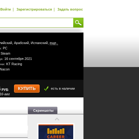
|
|
Войти
Зарегистрироваться
Задать вопрос
лийский,
Арабский,
Испанский,
еще..
PC
а:
Steam
:
16 сентября 2021
да:
KT Racing
ики:
Nacon
6
КУПИТЬ
есть в наличии
РУБ
16-авг
Скриншоты