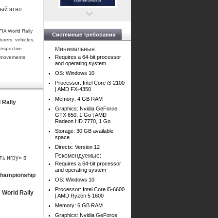
ный этап
IA World Rally
Системные требования
rers, vehicles,
respective
Минимальные:
Requires a 64-bit processor
le movements
and operating system
OS: Windows 10
Processor: Intel Core i3-2100
| AMD FX-4350
Memory: 4 GB RAM
 Rally
Graphics: Nvidia GeForce
GTX 650, 1 Go | AMD
Radeon HD 7770, 1 Go
Storage: 30 GB available
space
Directx: Version 12
Рекомендуемые:
ь игру» в
Requires a 64-bit processor
and operating system
Championship
OS: Windows 10
Processor: Intel Core i5-6600
 World Rally
| AMD Ryzen 5 1600
Memory: 6 GB RAM
Graphics: Nvidia GeForce