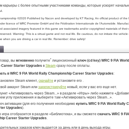
м карьеры с более опытными участниками команды, которые ускорят началь
ы.
Championship ©2020 Published by Nacon and developed by KT Racing. An official product of the F
der licence of WRC Promoter GmbH and the Fédération Internationale de l'Automobile. Manufactu
 associated imagery featured in this game are trademarks and/or copyrighted materials of their 
s reserved. Warning: This is a virtual game and not real life. Be cautious, do not imitate the vehic
e when you are driving a car in real life. Remember: drive safely!
*
товар, вы
мгновенно
получите
лицензионный
ключ (cd key) WRC 9 FIA World
 Career Starter Upgrades
в
Steam
сразу после оплаты.
рать в WRC 9 FIA World Rally Championship Career Starter Upgrades
:
тановлен Steam клиент,
скачайте
и установите его .
свой аккаунт Steam или
зарегистрируйте
новый, если у вас его еще нет.
ункт «Активировать через Steam...» в разделе «Игры» либо нажмите «Добавит
ем углу приложения и выберите там «Активировать через Steam...».
юч активации (для его получения необходимо
купить WRC 9 FIA World Rally 
rter Upgrades
).
о игра отобразится в разделе «Библиотека», и вы сможете
скачать WRC 9 FIA
ip Career Starter Upgrades
.
арительных заказов ключ выдается за день или в день выхода игры.