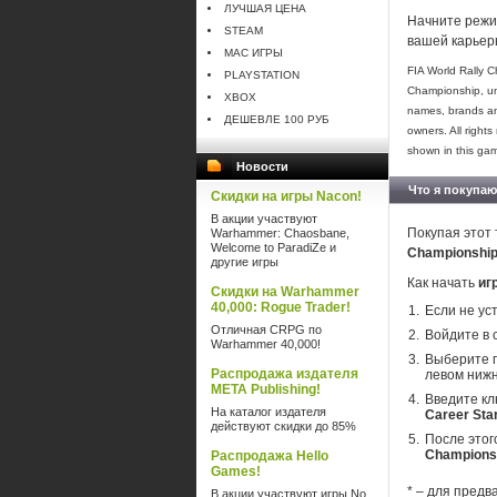
ЛУЧШАЯ ЦЕНА
Начните режи
STEAM
вашей карьер
MAC ИГРЫ
FIA World Rally 
PLAYSTATION
Championship, un
XBOX
names, brands and
ДЕШЕВЛЕ 100 РУБ
owners. All right
shown in this gam
Новости
Что я покупаю
Скидки на игры Nacon!
В акции участвуют
Покупая этот 
Warhammer: Chaosbane,
Welcome to ParadiZe и
Championship
другие игры
Как начать
иг
Скидки на Warhammer
40,000: Rogue Trader!
Если не ус
Отличная CRPG по
Войдите в 
Warhammer 40,000!
Выберите п
Распродажа издателя
левом нижн
META Publishing!
Введите кл
На каталог издателя
Career Sta
действуют скидки до 85%
После этог
Championsh
Распродажа Hello
Games!
* – для предв
В акции участвуют игры No