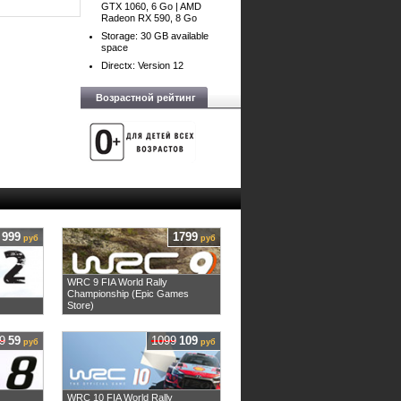
GTX 1060, 6 Go | AMD
Radeon RX 590, 8 Go
Storage: 30 GB available
space
Directx: Version 12
Возрастной рейтинг
999
1799
руб
руб
WRC 9 FIA World Rally
Championship (Epic Games
Store)
9
59
1099
109
руб
руб
WRC 10 FIA World Rally