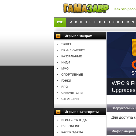
Как это рабо
A
B
C
D
E
F
G
H
I
J
K
L
M
N
Игры по жанрам
ЭКШЕН
ПРИКЛЮЧЕНИЯ
КАЗУАЛЬНЫЕ
ИНДИ
MMO
СПОРТИВНЫЕ
ГОНКИ
WRC 9 FIA
RPG
Upgrades
СИМУЛЯТОРЫ
СТРАТЕГИИ
Загружаемый 
Игры по категориям
Для доступа к
ИГРЫ 2026 ГОДА
EVE ONLINE
Информация
РАСПРОДАЖА