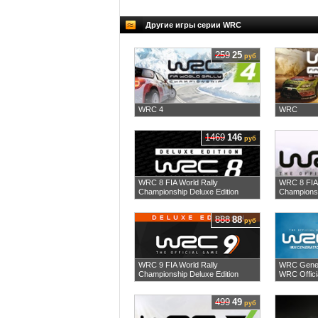
Другие игры серии WRC
259
25
руб
WRC 4
WRC
1469
146
руб
WRC 8 FIA World Rally
WRC 8 FIA 
Championship Deluxe Edition
Champions
888
88
руб
WRC 9 FIA World Rally
WRC Gener
Championship Deluxe Edition
WRC Offic
499
49
руб