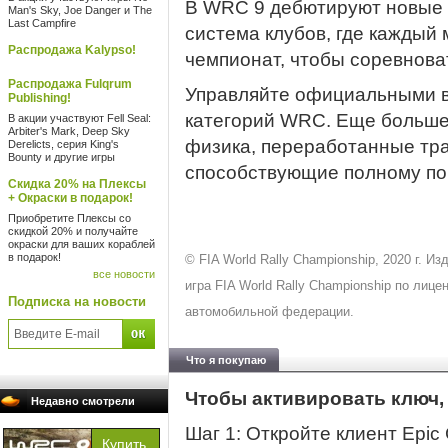
В WRC 9 дебютируют новые 
Man's Sky, Joe Danger и The
Last Campfire
система клубов, где каждый
Распродажа Kalypso!
чемпионат, чтобы соревноват
Распродажа Fulqrum
Управляйте официальными в
Publishing!
категорий WRC. Еще больше
В акции участвуют Fell Seal:
Arbiter's Mark, Deep Sky
физика, переработанные тр
Derelicts, серия King's
Bounty и другие игры
способствующие полному по
Скидка 20% на Плексы
+ Окраски в подарок!
Приобретите Плексы со
скидкой 20% и получайте
окраски для ваших кораблей
в подарок!
© FIA World Rally Championship, 2020 г. И
все новости
игра FIA World Rally Championship по ли
Подписка на новости
автомобильной федерации.
Что я покупаю
Чтобы активировать ключ,
Недавно смотрели
Шаг 1: Откройте клиент Epi