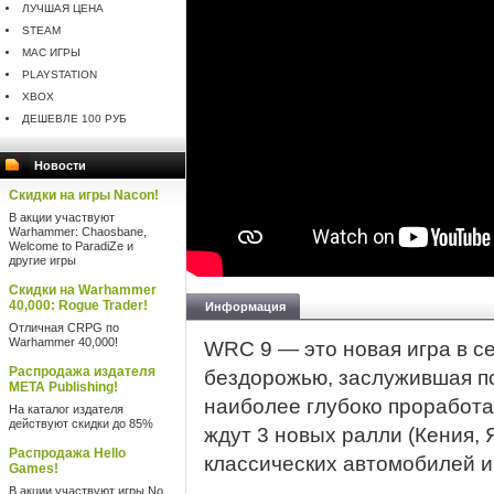
ЛУЧШАЯ ЦЕНА
STEAM
MAC ИГРЫ
PLAYSTATION
XBOX
ДЕШЕВЛЕ 100 РУБ
Новости
Скидки на игры Nacon!
В акции участвуют
Warhammer: Chaosbane,
Welcome to ParadiZe и
другие игры
Скидки на Warhammer
40,000: Rogue Trader!
Информация
Отличная CRPG по
Warhammer 40,000!
WRC 9 — это новая игра в с
Распродажа издателя
бездорожью, заслужившая п
META Publishing!
наиболее глубоко проработа
На каталог издателя
действуют скидки до 85%
ждут 3 новых ралли (Кения, 
Распродажа Hello
классических автомобилей и
Games!
В акции участвуют игры No