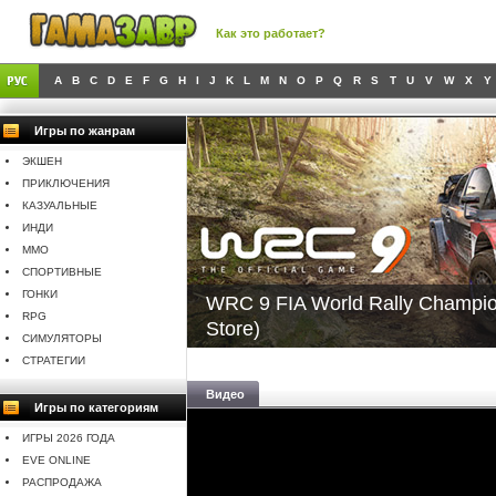
Как это работает?
A
B
C
D
E
F
G
H
I
J
K
L
M
N
O
P
Q
R
S
T
U
V
W
X
Y
Игры по жанрам
ЭКШЕН
ПРИКЛЮЧЕНИЯ
КАЗУАЛЬНЫЕ
ИНДИ
MMO
СПОРТИВНЫЕ
ГОНКИ
WRC 9 FIA World Rally Champi
RPG
Store)
СИМУЛЯТОРЫ
СТРАТЕГИИ
Видео
Игры по категориям
ИГРЫ 2026 ГОДА
EVE ONLINE
РАСПРОДАЖА