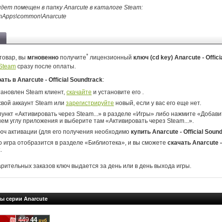
дет помещен в папку Anarcute в каталоге Steam:
Apps\common\Anarcute
*
товар, вы
мгновенно
получите
лицензионный
ключ (cd key) Anarcute - Offici
Steam
сразу после оплаты.
рать в Anarcute - Official Soundtrack
:
тановлен Steam клиент,
скачайте
и установите его .
свой аккаунт Steam или
зарегистрируйте
новый, если у вас его еще нет.
ункт «Активировать через Steam...» в разделе «Игры» либо нажмите «Добавит
ем углу приложения и выберите там «Активировать через Steam...».
юч активации (для его получения необходимо
купить Anarcute - Official Soun
о игра отобразится в разделе «Библиотека», и вы сможете
скачать Anarcute - 
k
.
арительных заказов ключ выдается за день или в день выхода игры.
ы серии Anarcute
449
44
руб