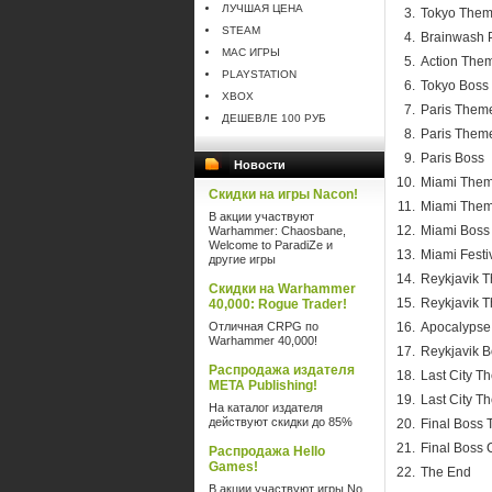
ЛУЧШАЯ ЦЕНА
Tokyo The
STEAM
Brainwash 
MAC ИГРЫ
Action The
PLAYSTATION
Tokyo Boss
XBOX
Paris Them
ДЕШЕВЛЕ 100 РУБ
Paris Theme
Paris Boss
Новости
Miami The
Скидки на игры Nacon!
Miami Theme
В акции участвуют
Miami Boss
Warhammer: Chaosbane,
Welcome to ParadiZe и
Miami Festi
другие игры
Reykjavik 
Скидки на Warhammer
Reykjavik T
40,000: Rogue Trader!
Отличная CRPG по
Apocalyps
Warhammer 40,000!
Reykjavik 
Распродажа издателя
Last City T
META Publishing!
Last City T
На каталог издателя
действуют скидки до 85%
Final Boss
Final Boss
Распродажа Hello
Games!
The End
В акции участвуют игры No