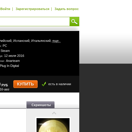
|
|
Войти
Зарегистрироваться
Задать вопрос
лийский,
Испанский,
Итальянский,
еще..
PC
а:
Steam
:
12 июля 2016
да:
Anarteam
ики:
Plug In Digital
9
КУПИТЬ
есть в наличии
РУБ
16-авг
Скриншоты