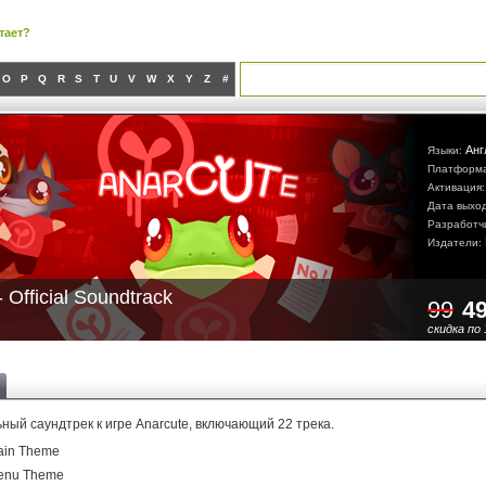
тает?
O
P
Q
R
S
T
U
V
W
X
Y
Z
#
Анг
Языки:
Платформ
Активация
Дата выхо
Разработч
Издатели:
 Official Soundtrack
99
4
скидка по 
ый саундтрек к игре Anarcute, включающий 22 трека.
ain Theme
Menu Theme