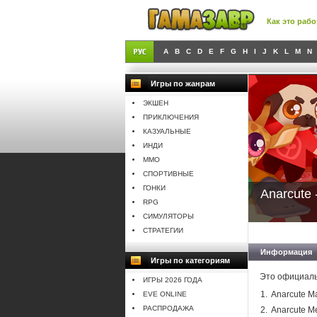
Как это рабо
A
B
C
D
E
F
G
H
I
J
K
L
M
N
Игры по жанрам
ЭКШЕН
ПРИКЛЮЧЕНИЯ
КАЗУАЛЬНЫЕ
ИНДИ
MMO
СПОРТИВНЫЕ
ГОНКИ
Anarcute -
RPG
СИМУЛЯТОРЫ
СТРАТЕГИИ
Информация
Игры по категориям
Это официальн
ИГРЫ 2026 ГОДА
Anarcute M
EVE ONLINE
РАСПРОДАЖА
Anarcute 