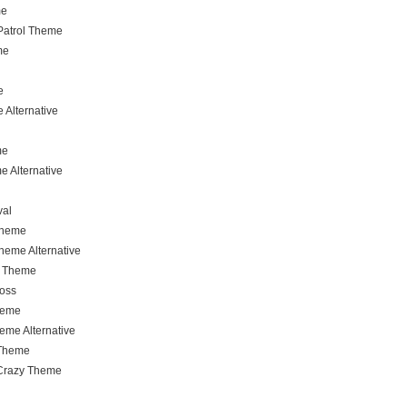
me
Patrol Theme
me
e
 Alternative
me
 Alternative
val
Theme
heme Alternative
e Theme
Boss
heme
heme Alternative
 Theme
 Crazy Theme