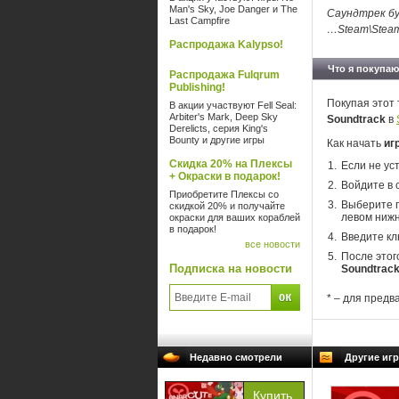
Man's Sky, Joe Danger и The
Саундтрек бу
Last Campfire
…Steam\Steam
Распродажа Kalypso!
Что я покупаю
Распродажа Fulqrum
Publishing!
Покупая этот 
В акции участвуют Fell Seal:
Arbiter's Mark, Deep Sky
Soundtrack
в
Derelicts, серия King's
Bounty и другие игры
Как начать
иг
Скидка 20% на Плексы
Если не ус
+ Окраски в подарок!
Войдите в 
Приобретите Плексы со
Выберите п
скидкой 20% и получайте
левом нижн
окраски для ваших кораблей
в подарок!
Введите кл
все новости
После этог
Подписка на новости
Soundtrac
* – для предв
Недавно смотрели
Другие игр