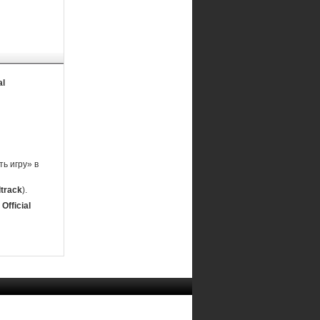
al
ь игру» в
dtrack
).
Official