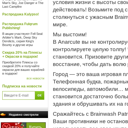
условия жизни с высоты сво
Man's Sky, Joe Danger и The
Last Campfire
действовать! Возьмите под 
Распродажа Kalypso!
столкнуться с ужасным Brain
мире.
Распродажа Fulqrum
Publishing!
Мы выстоим!
В акции участвуют Fell Seal:
Arbiter's Mark, Deep Sky
В Anarcute вы не контролиру
Derelicts, серия King's
Bounty и другие игры
контролируете целую толпу!
Скидка 20% на Плексы
становится. Призовите други
+ Окраски в подарок!
Приобретите Плексы со
восстание, чтобы дать волю
скидкой 20% и получайте
окраски для ваших кораблей
Город — это ваша игровая 
в подарок!
все новости
Телефонная будка, пожарные
Подписка на новости
велосипеды, автомобили… м
становится достаточно боль
здания и обрушивать их на г
Сражайтесь с Brainwash Patr
Недавно смотрели
Ваши противники не останов