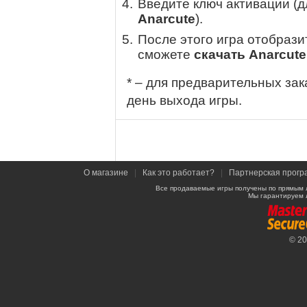
Введите ключ активации (
Anarcute
).
После этого игра отобрази
сможете
скачать Anarcute
* – для предварительных зак
день выхода игры.
О магазине
|
Как это работает?
|
Партнерская прогр
Все продаваемые игры получены по прямым 
Мы гарантируем 
© 2