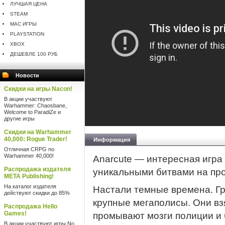
ЛУЧШАЯ ЦЕНА
STEAM
MAC ИГРЫ
PLAYSTATION
XBOX
ДЕШЕВЛЕ 100 РУБ
Новости
Скидки на игры Nacon!
В акции участвуют
Warhammer: Chaosbane,
Welcome to ParadiZe и
другие игры
Скидки на Warhammer
40,000: Rogue Trader!
Информация
Отличная CRPG по
Warhammer 40,000!
Anarcute — интересная игр
Распродажа издателя
уникальными битвами на про
META Publishing!
На каталог издателя
Настали темные времена. Гр
действуют скидки до 85%
крупные мегаполисы. Они вз
Распродажа Hello
Games!
промывают мозги полиции и
В акции участвуют игры No