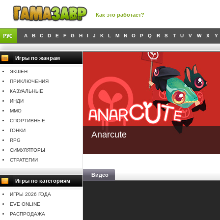
Как это работает?
A
B
C
D
E
F
G
H
I
J
K
L
M
N
O
P
Q
R
S
T
U
V
W
X
Y
Игры по жанрам
ЭКШЕН
ПРИКЛЮЧЕНИЯ
КАЗУАЛЬНЫЕ
ИНДИ
MMO
СПОРТИВНЫЕ
ГОНКИ
Anarcute
RPG
СИМУЛЯТОРЫ
СТРАТЕГИИ
Видео
Игры по категориям
ИГРЫ 2026 ГОДА
EVE ONLINE
РАСПРОДАЖА