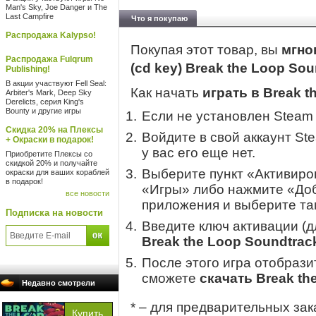
Man's Sky, Joe Danger и The
Last Campfire
Что я покупаю
Распродажа Kalypso!
Покупая этот товар, вы
мгно
Распродажа Fulqrum
(cd key) Break the Loop So
Publishing!
В акции участвуют Fell Seal:
Как начать
играть в Break t
Arbiter's Mark, Deep Sky
Derelicts, серия King's
Bounty и другие игры
Если не установлен Steam
Скидка 20% на Плексы
Войдите в свой аккаунт St
+ Окраски в подарок!
у вас его еще нет.
Приобретите Плексы со
скидкой 20% и получайте
Выберите пункт «Активиров
окраски для ваших кораблей
в подарок!
«Игры» либо нажмите «Доб
все новости
приложения и выберите там
Подписка на новости
Введите ключ активации (
Break the Loop Soundtrac
После этого игра отобрази
сможете
скачать Break th
Недавно смотрели
* – для предварительных зак