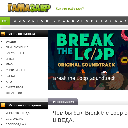
Как это работает?
A
B
C
D
E
F
G
H
I
J
K
L
M
N
O
P
Q
R
S
T
U
V
W
X
Y
Игры по жанрам
ЭКШЕН
ПРИКЛЮЧЕНИЯ
КАЗУАЛЬНЫЕ
ИНДИ
MMO
СПОРТИВНЫЕ
ГОНКИ
Break the Loop Soundtrack
RPG
СИМУЛЯТОРЫ
СТРАТЕГИИ
Информация
Игры по категориям
Чем бы был Break the Loop 
ИГРЫ 2026 ГОДА
EVE ONLINE
ШВЕДА.
РАСПРОДАЖА