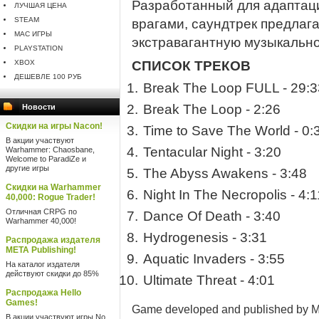
Разработанный для адаптаци
ЛУЧШАЯ ЦЕНА
STEAM
врагами, саундтрек предлаг
MAC ИГРЫ
экстравагантную музыкально
PLAYSTATION
XBOX
СПИСОК ТРЕКОВ
ДЕШЕВЛЕ 100 РУБ
Break The Loop FULL - 29:3
Break The Loop - 2:26
Новости
Скидки на игры Nacon!
Time to Save The World - 0:
В акции участвуют
Tentacular Night - 3:20
Warhammer: Chaosbane,
Welcome to ParadiZe и
другие игры
The Abyss Awakens - 3:48
Скидки на Warhammer
Night In The Necropolis - 4:1
40,000: Rogue Trader!
Отличная CRPG по
Dance Of Death - 3:40
Warhammer 40,000!
Hydrogenesis - 3:31
Распродажа издателя
META Publishing!
Aquatic Invaders - 3:55
На каталог издателя
действуют скидки до 85%
Ultimate Threat - 4:01
Распродажа Hello
Games!
Game developed and published by M
В акции участвуют игры No