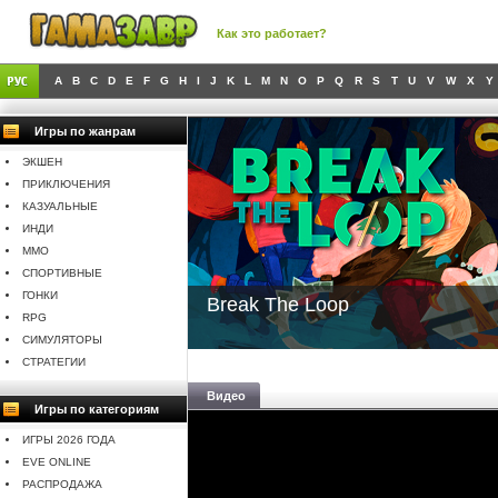
Как это работает?
A
B
C
D
E
F
G
H
I
J
K
L
M
N
O
P
Q
R
S
T
U
V
W
X
Y
Игры по жанрам
ЭКШЕН
ПРИКЛЮЧЕНИЯ
КАЗУАЛЬНЫЕ
ИНДИ
MMO
СПОРТИВНЫЕ
ГОНКИ
Break The Loop
RPG
СИМУЛЯТОРЫ
СТРАТЕГИИ
Видео
Игры по категориям
ИГРЫ 2026 ГОДА
EVE ONLINE
РАСПРОДАЖА