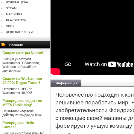
ЛУЧШАЯ ЦЕНА
STEAM
MAC ИГРЫ
PLAYSTATION
XBOX
ДЕШЕВЛЕ 100 РУБ
Новости
Скидки на игры Nacon!
В акции участвуют
Warhammer: Chaosbane,
Welcome to ParadiZe и
другие игры
Скидки на Warhammer
40,000: Rogue Trader!
Информация
Отличная CRPG по
Warhammer 40,000!
Человечество подходит к ко
Распродажа издателя
решившее поработить мир. Н
META Publishing!
изобретательности Фридриха
На каталог издателя
действуют скидки до 85%
с помощью своей машины дл
Распродажа Hello
формирует лучшую команду 
Games!
В акции участвуют игры No