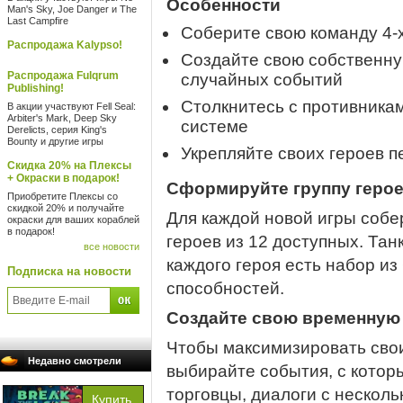
Особенности
Man's Sky, Joe Danger и The
Last Campfire
Соберите свою команду 4-
Распродажа Kalypso!
Создайте свою собственн
Распродажа Fulqrum
случайных событий
Publishing!
Столкнитесь с противника
В акции участвуют Fell Seal:
Arbiter's Mark, Deep Sky
системе
Derelicts, серия King's
Bounty и другие игры
Укрепляйте своих героев п
Скидка 20% на Плексы
+ Окраски в подарок!
Сформируйте группу геро
Приобретите Плексы со
скидкой 20% и получайте
Для каждой новой игры собе
окраски для ваших кораблей
в подарок!
героев из 12 доступных. Тан
все новости
каждого героя есть набор из
Подписка на новости
способностей.
Создайте свою временную
Чтобы максимизировать сво
Недавно смотрели
выбирайте события, с котор
торговцы, диалоги с несколь