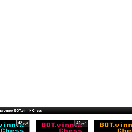
ы серии BOT.vinnik Chess
42
42
руб
руб