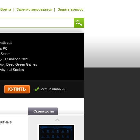
|
|
Войти
Зарегистрироваться
Задать вопрос
лийский
PC
а:
Steam
:
17 ноября 2021
да:
Deep Green Games
ики:
Abyssal Studios
КУПИТЬ
есть в наличии
Скриншоты
амятные