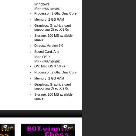
Windows
Минимальные:
Processor: 2 Ghz Dual Core
Memory: 2 GB RAM
Graphics: Graphics card
supporting DirectX 9.0c
Storage: 100 MB available
space
Directx: Version 9.0
Sound Card: Any
Mac OS X
Минимальные:
OS: Mac OS X 10.7+
Processor: 2 Ghz Dual Core
Memory: 2 GB RAM
Graphics: Graphics card
supporting DirectX 9.0c
Storage: 100 MB available
space
42
42
руб
руб