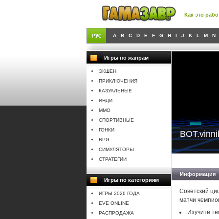
Как это рабо
A
B
C
D
E
F
G
H
I
J
K
L
M
N
Игры по жанрам
ЭКШЕН
ПРИКЛЮЧЕНИЯ
КАЗУАЛЬНЫЕ
ИНДИ
MMO
СПОРТИВНЫЕ
ГОНКИ
BOT.vinn
RPG
СИМУЛЯТОРЫ
СТРАТЕГИИ
Информация
Игры по категориям
Советский ци
ИГРЫ 2026 ГОДА
матчи чемпио
EVE ONLINE
Изучите те
РАСПРОДАЖА