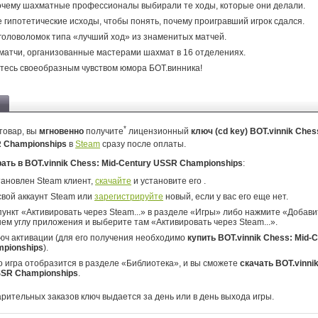
очему шахматные профессионалы выбирали те ходы, которые они делали.
 гипотетические исходы, чтобы понять, почему проигравший игрок сдался.
головоломок типа «лучший ход» из знаменитых матчей.
атчи, организованные мастерами шахмат в 16 отделениях.
есь своеобразным чувством юмора БОТ.винника!
*
товар, вы
мгновенно
получите
лицензионный
ключ (cd key) BOT.vinnik Ches
R Championships
в
Steam
сразу после оплаты.
рать в BOT.vinnik Chess: Mid-Century USSR Championships
:
тановлен Steam клиент,
скачайте
и установите его .
свой аккаунт Steam или
зарегистрируйте
новый, если у вас его еще нет.
ункт «Активировать через Steam...» в разделе «Игры» либо нажмите «Добавит
ем углу приложения и выберите там «Активировать через Steam...».
юч активации (для его получения необходимо
купить BOT.vinnik Chess: Mid-
pionships
).
о игра отобразится в разделе «Библиотека», и вы сможете
скачать BOT.vinnik
SSR Championships
.
арительных заказов ключ выдается за день или в день выхода игры.