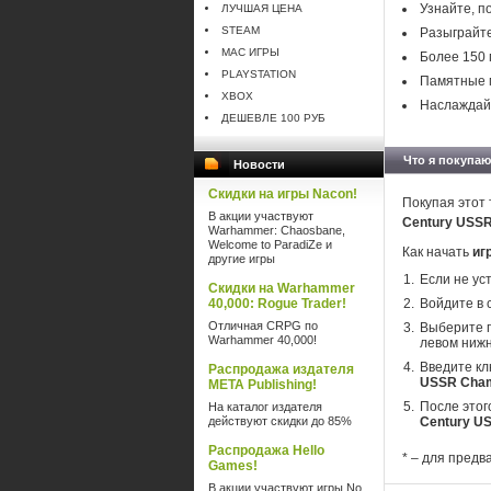
Узнайте, п
ЛУЧШАЯ ЦЕНА
STEAM
Разыграйте
MAC ИГРЫ
Более 150 
PLAYSTATION
Памятные м
XBOX
Наслаждайт
ДЕШЕВЛЕ 100 РУБ
Что я покупаю
Новости
Скидки на игры Nacon!
Покупая этот 
В акции участвуют
Century USS
Warhammer: Chaosbane,
Welcome to ParadiZe и
Как начать
иг
другие игры
Если не ус
Скидки на Warhammer
40,000: Rogue Trader!
Войдите в 
Отличная CRPG по
Выберите п
Warhammer 40,000!
левом нижн
Введите кл
Распродажа издателя
USSR Cham
META Publishing!
После этог
На каталог издателя
действуют скидки до 85%
Century U
Распродажа Hello
* – для предв
Games!
В акции участвуют игры No