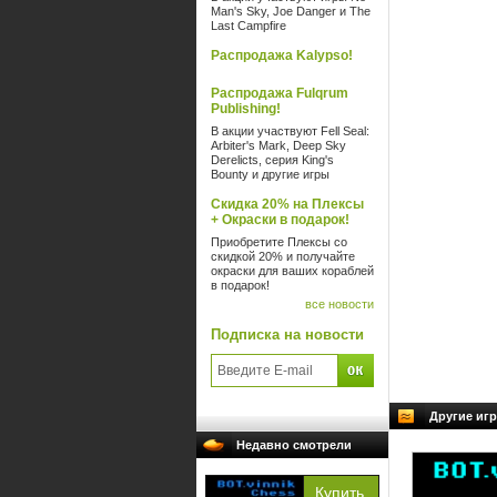
Man's Sky, Joe Danger и The
Last Campfire
Распродажа Kalypso!
Распродажа Fulqrum
Publishing!
В акции участвуют Fell Seal:
Arbiter's Mark, Deep Sky
Derelicts, серия King's
Bounty и другие игры
Скидка 20% на Плексы
+ Окраски в подарок!
Приобретите Плексы со
скидкой 20% и получайте
окраски для ваших кораблей
в подарок!
все новости
Подписка на новости
Другие игр
Недавно смотрели