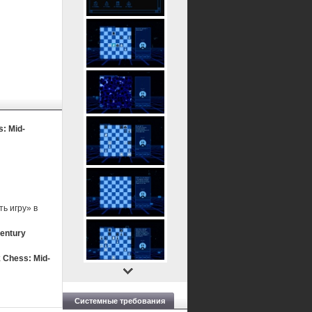
s: Mid-
ь игру» в
Century
 Chess: Mid-
Системные требования