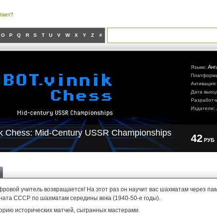
тает?
O
P
Q
R
S
T
U
V
W
X
Y
Z
#
Анг
Языки:
Платформ
Активация
Дата выхо
Разработч
Издатели:
ik Chess: Mid-Century USSR Championships
42
РУБ
фровой учитель возвращается! На этот раз он научит вас шахматам через п
ната СССР по шахматам середины века (1940-50-е годы).
орию исторических матчей, сыгранных мастерами.