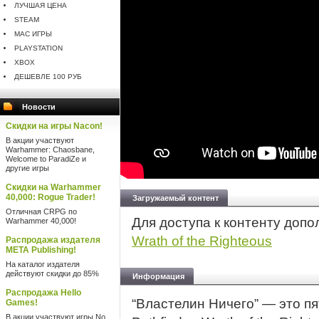
ЛУЧШАЯ ЦЕНА
STEAM
MAC ИГРЫ
PLAYSTATION
XBOX
ДЕШЕВЛЕ 100 РУБ
Новости
Скидки на игры Nacon!
В акции участвуют
Warhammer: Chaosbane,
Welcome to ParadiZe и
другие игры
Скидки на Warhammer
40,000: Rogue Trader!
Загружаемый контент
Отличная CRPG по
Для доступа к контенту доп
Warhammer 40,000!
Wrath of the Righteous
Распродажа издателя
META Publishing!
На каталог издателя
действуют скидки до 85%
Информация
Распродажа Hello
“Властелин Ничего” — это п
Games!
В акции участвуют игры No