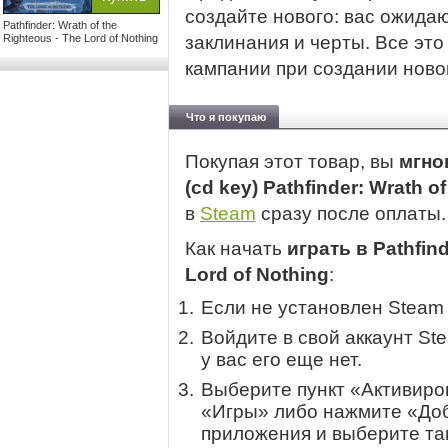
создайте нового: вас ожида
Pathfinder: Wrath of the
Righteous - The Lord of Nothing
заклинания и черты. Все это
кампании при создании ново
Что я покупаю
Покупая этот товар, вы
мгно
(cd key) Pathfinder: Wrath o
в
Steam
сразу после оплаты.
Как начать
играть в Pathfind
Lord of Nothing
:
Если не установлен Steam
Войдите в свой аккаунт St
у вас его еще нет.
Выберите пункт «Активиров
«Игры» либо нажмите «Доб
приложения и выберите там