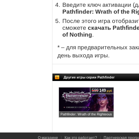
Введите ключ активации (
Pathfinder: Wrath of the R
После этого игра отобрази
сможете
скачать Pathfinde
of Nothing
.
* – для предварительных зак
день выхода игры.
Другие игры серии Pathfinder
599
149
руб
Pathfinder: Wrath of the Righteous
О магазине
|
Как это работает?
|
Партнерская прогр