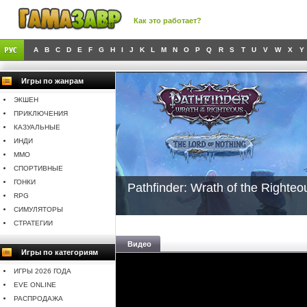
Как это работает?
A
B
C
D
E
F
G
H
I
J
K
L
M
N
O
P
Q
R
S
T
U
V
W
X
Y
Игры по жанрам
ЭКШЕН
ПРИКЛЮЧЕНИЯ
КАЗУАЛЬНЫЕ
ИНДИ
MMO
СПОРТИВНЫЕ
ГОНКИ
Pathfinder: Wrath of the Righteo
RPG
СИМУЛЯТОРЫ
СТРАТЕГИИ
Видео
Игры по категориям
ИГРЫ 2026 ГОДА
EVE ONLINE
РАСПРОДАЖА