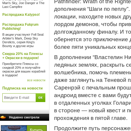
Pathfinder: Wrath of the Ri
Man's Sky, Joe Danger и The
Last Campfire
дополнения “Шаги по пеплу”
Распродажа Kalypso!
локации, находите новых др
лордом демонов, чтобы прив
Распродажа Fulqrum
Publishing!
долгожданному финалу. И тол
В акции участвуют Fell Seal:
обернется это приключение 
Arbiter's Mark, Deep Sky
Derelicts, серия King's
более пяти уникальных конц
Bounty и другие игры
Скидка 20% на Плексы
В дополнении “Властелин Ни
+ Окраски в подарок!
ледяных землях, раскрыть с
Приобретите Плексы со
скидкой 20% и получайте
волшебника, помочь племени
окраски для ваших кораблей
в подарок!
даже заглянуть на Теневой п
все новости
Саренрэй с печальным прош
Подписка на новости
андроид вместе с вами буду
в отдаленных уголках Голар
в стороне — новый квест и 
прохождения в пятой главе.
Недавно смотрели
Продолжите путь персонажем