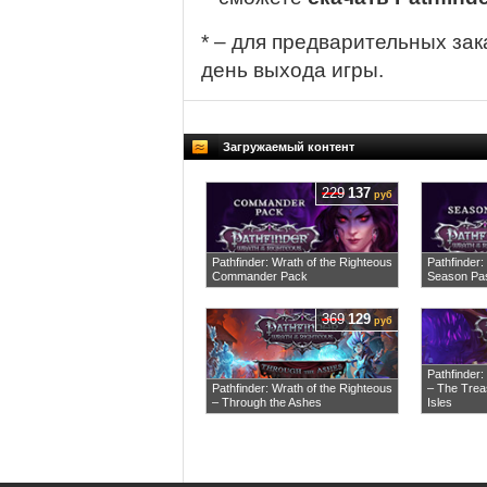
* – для предварительных зак
день выхода игры.
Загружаемый контент
229
137
руб
Pathfinder: Wrath of the Righteous
Pathfinder:
Commander Pack
Season Pa
369
129
руб
Pathfinder:
Pathfinder: Wrath of the Righteous
– The Treas
– Through the Ashes
Isles