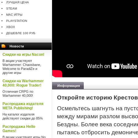
ЛУЧШАЯ ЦЕНА
STEAM
MAC ИГРЫ
PLAYSTATION
XBOX
ДЕШЕВЛЕ 100 РУБ
Новости
Скидки на игры Nacon!
В акции участвуют
Warhammer: Chaosbane,
Welcome to ParadiZe и
другие игры
Скидки на Warhammer
40,000: Rogue Trader!
Информация
Отличная CRPG по
Warhammer 40,000!
Откройте историю Кресто
Распродажа издателя
Осмельтесь шагнуть на пуст
META Publishing!
На каталог издателя
между мирами разлом высв
действуют скидки до 85%
Бездны. Более века соседни
Распродажа Hello
Games!
пытаясь отбросить демонич
В акции участвуют игры No