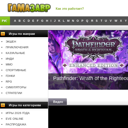
Как это работает?
A
B
C
D
E
F
G
H
I
J
K
L
M
N
O
P
Q
R
S
T
U
V
W
X
Y
Игры по жанрам
ЭКШЕН
ПРИКЛЮЧЕНИЯ
КАЗУАЛЬНЫЕ
ИНДИ
MMO
СПОРТИВНЫЕ
ГОНКИ
Pathfinder: Wrath of the Righteo
RPG
СИМУЛЯТОРЫ
СТРАТЕГИИ
Видео
Игры по категориям
ИГРЫ 2026 ГОДА
EVE ONLINE
РАСПРОДАЖА