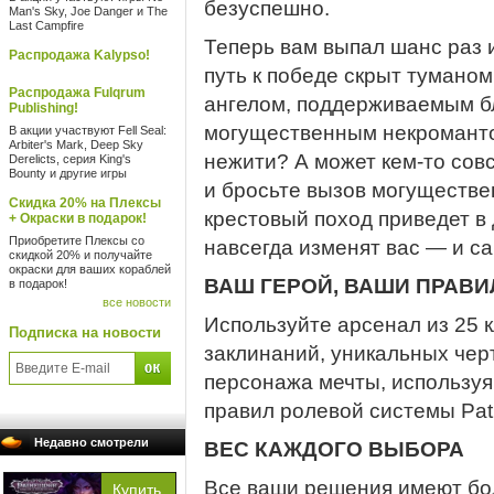
безуспешно.
Man's Sky, Joe Danger и The
Last Campfire
Теперь вам выпал шанс раз и
Распродажа Kalypso!
путь к победе скрыт тумано
Распродажа Fulqrum
ангелом, поддерживаемым 
Publishing!
могущественным некроманто
В акции участвуют Fell Seal:
Arbiter's Mark, Deep Sky
нежити? А может кем-то сов
Derelicts, серия King's
Bounty и другие игры
и бросьте вызов могуществ
Скидка 20% на Плексы
крестовый поход приведет в
+ Окраски в подарок!
Приобретите Плексы со
навсегда изменят вас — и са
скидкой 20% и получайте
окраски для ваших кораблей
ВАШ ГЕРОЙ, ВАШИ ПРАВИ
в подарок!
все новости
Используйте арсенал из 25 к
Подписка на новости
заклинаний, уникальных чер
персонажа мечты, используя 
правил ролевой системы Path
Недавно смотрели
ВЕС КАЖДОГО ВЫБОРА
Все ваши решения имеют бол