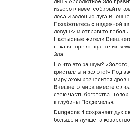
лишь Абсолютное Зло правит
изворотливее, собирайте ков
леса и зеленые луга Внешнег
Позаботьтесь о надежной за
ловушки и отправьте поболь
Настырные жители Внешнего 
пока вы превращаете их зем
Зла.
Но что это за шум? «Золото,
кристаллы и золото!» Под з
миру эхом разносится древн
Внешнего мира вместе с лю
свою часть богатства. Тепе
в глубины Подземелья.
Dungeons 4 сохраняет дух с
больше и лучше, а коварств