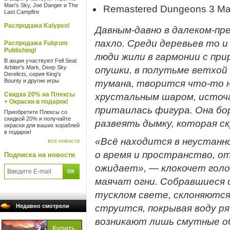
Man's Sky, Joe Danger и The
Remastered Dungeons 3 Map
Last Campfire
Распродажа Kalypso!
Давным-давно в далеком-пр
пахло. Среди деревьев то и
Распродажа Fulqrum
Publishing!
люди жили в гармонии с при
В акции участвуют Fell Seal:
Arbiter's Mark, Deep Sky
опушки, в полутьме ветхой
Derelicts, серия King's
Bounty и другие игры
тумана, творится что-то н
Скидка 20% на Плексы
хрустальным шаром, источ
+ Окраски в подарок!
притаилась фигура. Она бо
Приобретите Плексы со
скидкой 20% и получайте
развеять дымку, которая с
окраски для ваших кораблей
в подарок!
«Всё находится в неустанно
все новости
о время и пространство, от
Подписка на новости
ожидает», — клокочет голо
маячат огни. Собравшиеся 
тусклом свете, склоняются
Недавно смотрели
струится, покрывая воду ря
возникают лишь смутные об