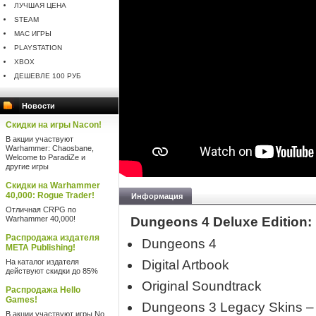
ЛУЧШАЯ ЦЕНА
STEAM
MAC ИГРЫ
PLAYSTATION
XBOX
ДЕШЕВЛЕ 100 РУБ
Новости
Скидки на игры Nacon!
В акции участвуют
Warhammer: Chaosbane,
Welcome to ParadiZe и
другие игры
Скидки на Warhammer
40,000: Rogue Trader!
Информация
Отличная CRPG по
Warhammer 40,000!
Dungeons 4 Deluxe Edition:
Распродажа издателя
Dungeons 4
META Publishing!
На каталог издателя
Digital Artbook
действуют скидки до 85%
Original Soundtrack
Распродажа Hello
Games!
Dungeons 3 Legacy Skins – 
В акции участвуют игры No