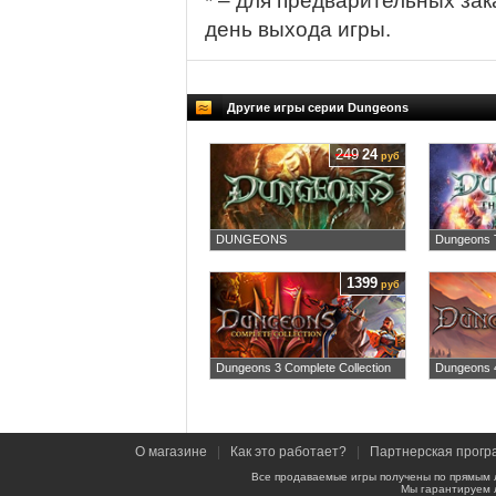
* – для предварительных зак
день выхода игры.
Другие игры серии Dungeons
249
24
руб
DUNGEONS
Dungeons 
1399
руб
Dungeons 3 Complete Collection
Dungeons 
О магазине
|
Как это работает?
|
Партнерская прогр
Все продаваемые игры получены по прямым 
Мы гарантируем 