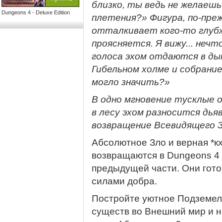
близко, ты ведь не желаеш
Dungeons 4 - Deluxe Edition
плетения?» Фигура, по-преж
отталкивает кого-то глубж
проясняется. Я вижу... нечто
голоса эхом отдаются в ды
Гибельном холме и собрани
могло значить?»
В одно мгновение тусклые о
в лесу эхом разносится дья
возвращение Всевидящего З
Абсолютное Зло и верная *к
возвращаются в Dungeons 4
предыдущей части. Они гото
силами добра.
Постройте уютное Подземел
существ во Внешний мир и н