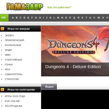
Как это работает?
A
B
C
D
E
F
G
H
I
J
K
L
M
N
O
P
Q
R
S
T
U
V
W
X
Y
Игры по жанрам
ЭКШЕН
ПРИКЛЮЧЕНИЯ
КАЗУАЛЬНЫЕ
ИНДИ
MMO
СПОРТИВНЫЕ
ГОНКИ
Dungeons 4 - Deluxe Edition
RPG
СИМУЛЯТОРЫ
СТРАТЕГИИ
Видео
Игры по категориям
ИГРЫ 2026 ГОДА
EVE ONLINE
РАСПРОДАЖА