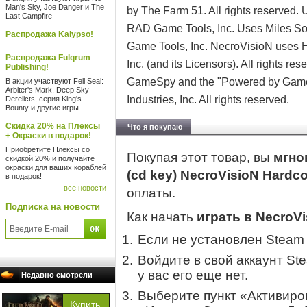
Man's Sky, Joe Danger и The
by The Farm 51. All rights reserved.
Last Campfire
RAD Game Tools, Inc. Uses Miles S
Распродажа Kalypso!
Game Tools, Inc. NecroVisioN uses
Распродажа Fulqrum
Inc. (and its Licensors). All rights r
Publishing!
GameSpy and the "Powered by Game
В акции участвуют Fell Seal:
Arbiter's Mark, Deep Sky
Industries, Inc. All rights reserved.
Derelicts, серия King's
Bounty и другие игры
Скидка 20% на Плексы
Что я покупаю
+ Окраски в подарок!
Приобретите Плексы со
Покупая этот товар, вы
мгно
скидкой 20% и получайте
окраски для ваших кораблей
(cd key) NecroVisioN Hardco
в подарок!
все новости
оплаты.
Подписка на новости
Как начать
играть в NecroVi
Если не установлен Steam
Войдите в свой аккаунт St
у вас его еще нет.
Недавно смотрели
Выберите пункт «Активиров