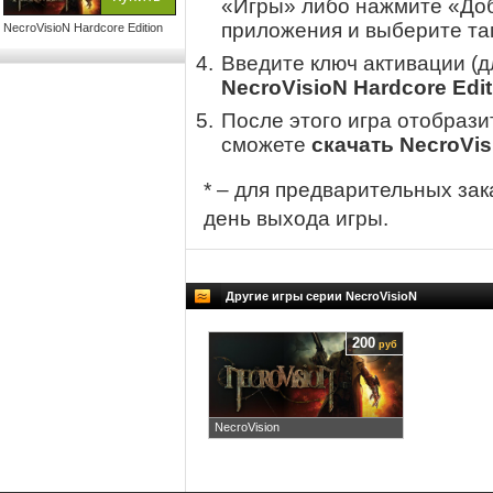
«Игры» либо нажмите «Доб
приложения и выберите там
NecroVisioN Hardcore Edition
Введите ключ активации (
NecroVisioN Hardcore Edit
После этого игра отобрази
сможете
скачать NecroVis
* – для предварительных зак
день выхода игры.
Другие игры серии NecroVisioN
200
руб
NecroVision