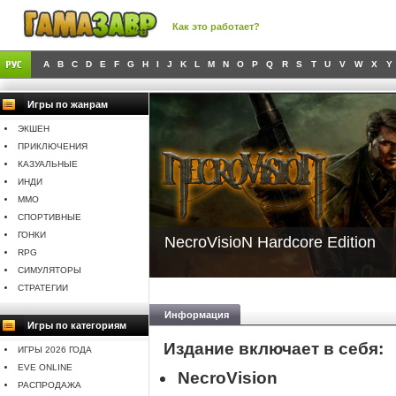
Как это работает?
A
B
C
D
E
F
G
H
I
J
K
L
M
N
O
P
Q
R
S
T
U
V
W
X
Y
Игры по жанрам
ЭКШЕН
ПРИКЛЮЧЕНИЯ
КАЗУАЛЬНЫЕ
ИНДИ
MMO
СПОРТИВНЫЕ
ГОНКИ
NecroVisioN Hardcore Edition
RPG
СИМУЛЯТОРЫ
СТРАТЕГИИ
Информация
Игры по категориям
Издание включает в себя:
ИГРЫ 2026 ГОДА
EVE ONLINE
NecroVision
РАСПРОДАЖА