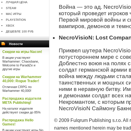
ЛУЧШАЯ ЦЕНА
Война — это ад. NecroVisi
STEAM
который проведет игроков
MAC ИГРЫ
Первой мировой войны и с
PLAYSTATION
вампиров, демонов и темно
XBOX
ДЕШЕВЛЕ 100 РУБ
NecroVisioN: Lost Compa
Новости
Приквел шутера NecroVisio
Скидки на игры Nacon!
потустороннем мире с сов
В акции участвуют
Warhammer: Chaosbane,
Доблестно воюя на полях 
Welcome to ParadiZe и
солдат германской армии в
другие игры
война между людьми стал
Скидки на Warhammer
40,000: Rogue Trader!
таинственных и мощных сил
Отличная CRPG по
ними в неравную битву. Им
Warhammer 40,000!
и демонами солдат всех н
Распродажа издателя
Некромантом, с которым п
META Publishing!
NecroVisioN Саймону Бак
На каталог издателя
действуют скидки до 85%
© 2009 Fulqrum Publishing s.r.o. All
Распродажа Hello
Games!
names mentioned herein may be trade
В акции участвуют игры No