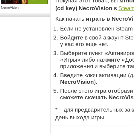
Покупая этот товар, вы
мгно
(cd key) NecroVision
в
Stea
NecroVision
Как начать
играть в NecroVi
Если не установлен Steam
Войдите в свой аккаунт St
у вас его еще нет.
Выберите пункт «Активиров
«Игры» либо нажмите «Доб
приложения и выберите там
Введите ключ активации (
NecroVision
).
После этого игра отобрази
сможете
скачать NecroVis
* – для предварительных зак
день выхода игры.