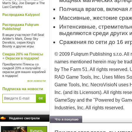
мощных магических артефа
Man's Sky, Joe Danger и The
Last Campfire
Полчища врагов, включая 
Распродажа Kalypso!
Массивные, жестокие сраж
Распродажа Fulqrum
Интенсивные, стремительн
Publishing!
выделяются среди других 
В акции участвуют Fell Seal:
Arbiter's Mark, Deep Sky
Сражения по сети до 16 иг
Derelicts, серия King's
Bounty и другие игры
© 2009 Fulqrum Publishing s.r.o. All
Скидка 20% на Плексы
+ Окраски в подарок!
names mentioned herein may be trade
Приобретите Плексы со
скидкой 20% и получайте
by The Farm 51. All rights reserved.
окраски для ваших кораблей
в подарок!
RAD Game Tools, Inc. Uses Miles S
все новости
Game Tools, Inc. NecroVisioN uses
Подписка на новости
Inc. (and its Licensors). All rights r
GameSpy and the "Powered by Game
Industries, Inc. All rights reserved.
Недавно смотрели
Что я покупаю