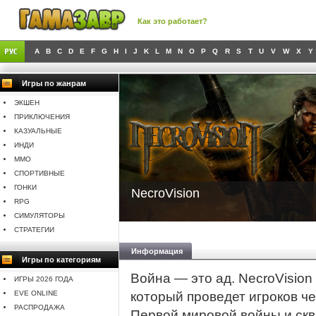
Как это работает?
A
B
C
D
E
F
G
H
I
J
K
L
M
N
O
P
Q
R
S
T
U
V
W
X
Y
Игры по жанрам
ЭКШЕН
ПРИКЛЮЧЕНИЯ
КАЗУАЛЬНЫЕ
ИНДИ
MMO
СПОРТИВНЫЕ
ГОНКИ
NecroVision
RPG
СИМУЛЯТОРЫ
СТРАТЕГИИ
Информация
Игры по категориям
Война — это ад. NecroVision
ИГРЫ 2026 ГОДА
EVE ONLINE
который проведет игроков ч
РАСПРОДАЖА
Первой мировой войны и скв