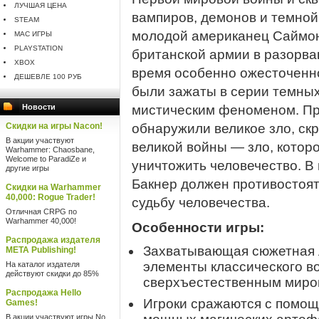
ЛУЧШАЯ ЦЕНА
вампиров, демонов и темной
STEAM
молодой американец Саймон
MAC ИГРЫ
PLAYSTATION
британской армии в разорва
XBOX
время особенно ожесточенно
ДЕШЕВЛЕ 100 РУБ
были зажаты в серии темных
Новости
мистическим феноменом. Про
Скидки на игры Nacon!
обнаружили великое зло, с
В акции участвуют
великой войны — зло, котор
Warhammer: Chaosbane,
Welcome to ParadiZe и
уничтожить человечество. В 
другие игры
Бакнер должен противостоят
Скидки на Warhammer
40,000: Rogue Trader!
судьбу человечества.
Отличная CRPG по
Warhammer 40,000!
Особенности игры:
Распродажа издателя
Захватывающая сюжетная 
META Publishing!
элементы классического во
На каталог издателя
действуют скидки до 85%
сверхъестественным мир
Распродажа Hello
Игроки сражаются с помощ
Games!
В акции участвуют игры No