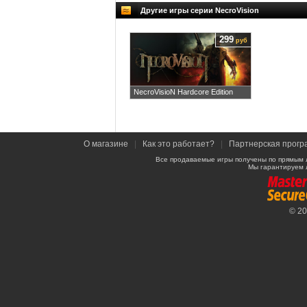
Другие игры серии NecroVision
299
руб
NecroVisioN Hardcore Edition
О магазине
|
Как это работает?
|
Партнерская прогр
Все продаваемые игры получены по прямым 
Мы гарантируем 
© 2