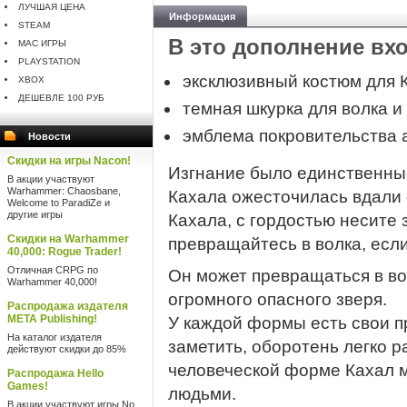
ЛУЧШАЯ ЦЕНА
Информация
STEAM
В это дополнение вхо
MAC ИГРЫ
PLAYSTATION
эксклюзивный костюм для К
XBOX
ДЕШЕВЛЕ 100 РУБ
темная шкурка для волка и
эмблема покровительства 
Новости
Скидки на игры Nacon!
Изгнание было единственны
В акции участвуют
Warhammer: Chaosbane,
Кахала ожесточилась вдали 
Welcome to ParadiZe и
другие игры
Кахала, с гордостью несите 
Скидки на Warhammer
превращайтесь в волка, если
40,000: Rogue Trader!
Отличная CRPG по
Он может превращаться в во
Warhammer 40,000!
огромного опасного зверя.
Распродажа издателя
META Publishing!
У каждой формы есть свои п
На каталог издателя
заметить, оборотень легко ра
действуют скидки до 85%
человеческой форме Кахал м
Распродажа Hello
Games!
людьми.
В акции участвуют игры No