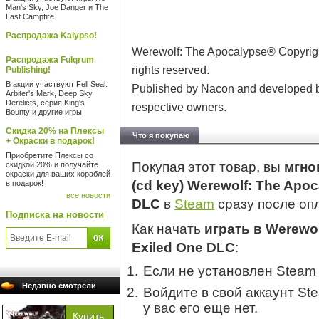
Man's Sky, Joe Danger и The
Last Campfire
Распродажа Kalypso!
Werewolf: The Apocalypse® Copyright
Распродажа Fulqrum
rights reserved.
Publishing!
В акции участвуют Fell Seal:
Published by Nacon and developed by 
Arbiter's Mark, Deep Sky
Derelicts, серия King's
respective owners.
Bounty и другие игры
Скидка 20% на Плексы
Что я покупаю
+ Окраски в подарок!
Приобретите Плексы со
Покупая этот товар, вы
мгно
скидкой 20% и получайте
окраски для ваших кораблей
(cd key) Werewolf: The Apoc
в подарок!
все новости
DLC
в
Steam
сразу после оп
Подписка на новости
Как начать
играть в Werewol
Exiled One DLC
:
Если не установлен Steam
Недавно смотрели
Войдите в свой аккаунт St
у вас его еще нет.