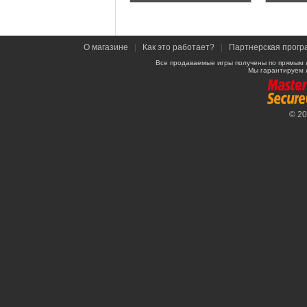
О магазине
|
Как это работает?
|
Партнерская прогр
Все продаваемые игры получены по прямым 
Мы гарантируем 
© 2