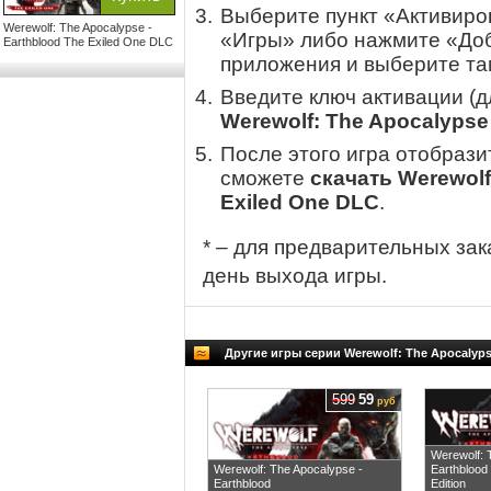
Выберите пункт «Активиров
Werewolf: The Apocalypse -
«Игры» либо нажмите «Доб
Earthblood The Exiled One DLC
приложения и выберите там
Введите ключ активации (
Werewolf: The Apocalypse 
После этого игра отобрази
сможете
скачать Werewolf
Exiled One DLC
.
* – для предварительных зак
день выхода игры.
Другие игры серии Werewolf: The Apocalyp
599
59
руб
Werewolf: 
Werewolf: The Apocalypse -
Earthblood
Earthblood
Edition