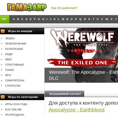
Как это работает?
A
B
C
D
E
F
G
H
I
J
K
L
M
N
O
P
Q
R
S
T
U
V
W
X
Y
Игры по жанрам
ЭКШЕН
ПРИКЛЮЧЕНИЯ
КАЗУАЛЬНЫЕ
ИНДИ
MMO
СПОРТИВНЫЕ
ГОНКИ
Werewolf: The Apocalypse - Ear
RPG
DLC
СИМУЛЯТОРЫ
СТРАТЕГИИ
Загружаемый контент
Игры по категориям
Для доступа к контенту доп
ИГРЫ 2026 ГОДА
Apocalypse - Earthblood
EVE ONLINE
РАСПРОДАЖА