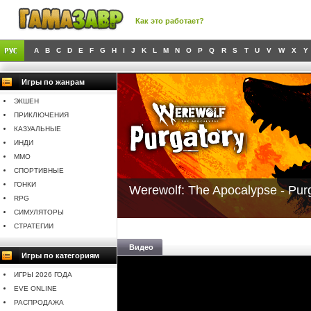
Как это работает?
A
B
C
D
E
F
G
H
I
J
K
L
M
N
O
P
Q
R
S
T
U
V
W
X
Y
Игры по жанрам
ЭКШЕН
ПРИКЛЮЧЕНИЯ
КАЗУАЛЬНЫЕ
ИНДИ
MMO
СПОРТИВНЫЕ
ГОНКИ
Werewolf: The Apocalypse - Pur
RPG
СИМУЛЯТОРЫ
СТРАТЕГИИ
Видео
Игры по категориям
ИГРЫ 2026 ГОДА
EVE ONLINE
РАСПРОДАЖА