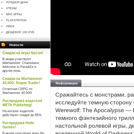
ЛУЧШАЯ ЦЕНА
STEAM
MAC ИГРЫ
PLAYSTATION
XBOX
ДЕШЕВЛЕ 100 РУБ
Новости
Скидки на игры Nacon!
В акции участвуют
Warhammer: Chaosbane,
Welcome to ParadiZe и
другие игры
Скидки на Warhammer
40,000: Rogue Trader!
Информация
Отличная CRPG по
Warhammer 40,000!
Сражайтесь с монстрами, ра
Распродажа издателя
исследуйте темную сторону 
META Publishing!
Werewolf: The Apocalypse — 
На каталог издателя
действуют скидки до 85%
темного фэнтезийного трилл
Распродажа Hello
настольной ролевой игры, д
Games!
вселенной World of Darkness
В акции участвуют игры No