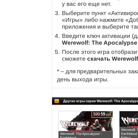
у вас его еще нет.
Выберите пункт «Активиров
«Игры» либо нажмите «Доб
приложения и выберите там
Введите ключ активации (
Werewolf: The Apocalypse 
После этого игра отобрази
сможете
скачать Werewolf
* – для предварительных зак
день выхода игры.
Другие игры серии Werewolf: The Apocalyp
599
59
руб
Werewolf: 
Werewolf: The Apocalypse -
Earthblood
Earthblood
Edition