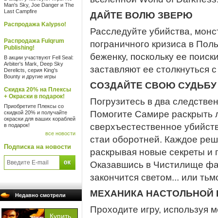
Man's Sky, Joe Danger и The
Last Campfire
ДАЙТЕ ВОЛЮ ЗВЕРЮ
Распродажа Kalypso!
Расследуйте убийства, монс
Распродажа Fulqrum
пограничного кризиса в Поль
Publishing!
беженку, поскольку ее поис
В акции участвуют Fell Seal:
Arbiter's Mark, Deep Sky
заставляют ее столкнуться 
Derelicts, серия King's
Bounty и другие игры
СОЗДАЙТЕ СВОЮ СУДЬБУ
Скидка 20% на Плексы
+ Окраски в подарок!
Погрузитесь в два следствен
Приобретите Плексы со
Помогите Самире раскрыть
скидкой 20% и получайте
окраски для ваших кораблей
сверхъестественное убийств
в подарок!
все новости
стаи оборотней. Каждое реш
Подписка на новости
раскрывая новые секреты и 
Оказавшись в Чистилище фа
закончится светом... или тьм
МЕХАНИКА НАСТОЛЬНОЙ 
Недавно смотрели
Проходите игру, используя м