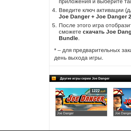
приложения и выберите там
Введите ключ активации (
Joe Danger + Joe Danger 
После этого игра отобрази
сможете
скачать Joe Dang
Bundle
.
* – для предварительных зак
день выхода игры.
Другие игры серии Joe Danger
1222
руб
Joe Danger
Joe Danger