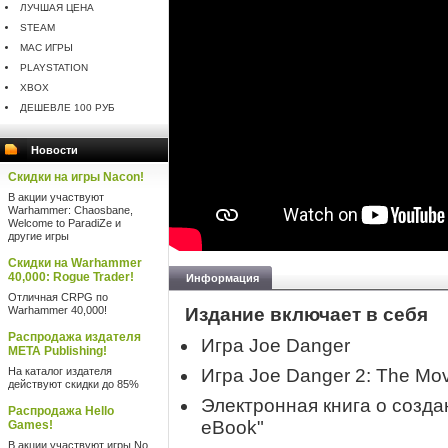
ЛУЧШАЯ ЦЕНА
STEAM
MAC ИГРЫ
PLAYSTATION
XBOX
ДЕШЕВЛЕ 100 РУБ
Новости
Скидки на игры Nacon!
В акции участвуют
Warhammer: Chaosbane,
Welcome to ParadiZe и
другие игры
Скидки на Warhammer
40,000: Rogue Trader!
Информация
Отличная CRPG по
Warhammer 40,000!
Издание включает в себя
Распродажа издателя
Игра Joe Danger
META Publishing!
На каталог издателя
Игра Joe Danger 2: The Mov
действуют скидки до 85%
Электронная книга о созда
Распродажа Hello
eBook"
Games!
В акции участвуют игры No