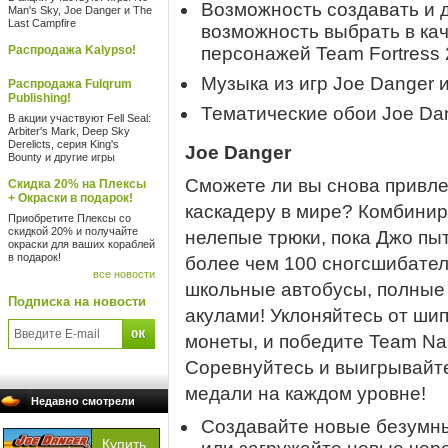
Возможность создавать и д
Man's Sky, Joe Danger и The
Last Campfire
возможность выбрать в кач
Распродажа Kalypso!
персонажей Team Fortress 
Музыка из игр Joe Danger 
Распродажа Fulqrum
Publishing!
Тематические обои Joe Dan
В акции участвуют Fell Seal:
Arbiter's Mark, Deep Sky
Derelicts, серия King's
Joe Danger
Bounty и другие игры
Сможете ли вы снова привл
Скидка 20% на Плексы
+ Окраски в подарок!
каскадеру в мире? Комбинир
Приобретите Плексы со
скидкой 20% и получайте
нелепые трюки, пока Джо пыт
окраски для ваших кораблей
в подарок!
более чем 100 сногсшибател
все новости
школьные автобусы, полные
Подписка на новости
акулами! Уклоняйтесь от ши
монеты, и победите Team Na
Соревнуйтесь и выигрывайт
медали на каждом уровне!
Недавно смотрели
Создавайте новые безумны