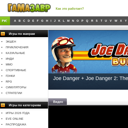
Как это работает?
A
B
C
D
E
F
G
H
I
J
K
L
M
N
O
P
Q
R
S
T
U
V
W
X
Y
Игры по жанрам
ЭКШЕН
ПРИКЛЮЧЕНИЯ
КАЗУАЛЬНЫЕ
ИНДИ
MMO
СПОРТИВНЫЕ
ГОНКИ
Joe Danger + Joe Danger 2: Th
RPG
СИМУЛЯТОРЫ
СТРАТЕГИИ
Видео
Игры по категориям
ИГРЫ 2026 ГОДА
EVE ONLINE
РАСПРОДАЖА