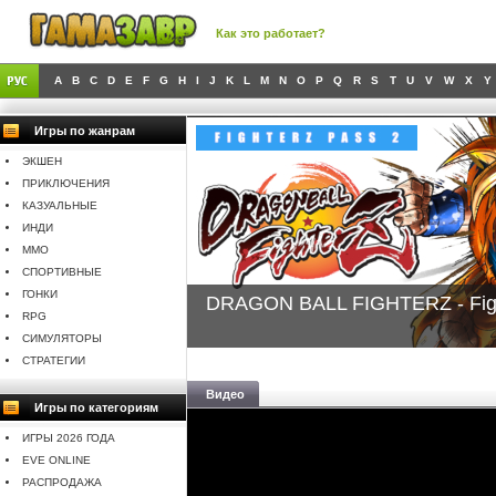
Как это работает?
A
B
C
D
E
F
G
H
I
J
K
L
M
N
O
P
Q
R
S
T
U
V
W
X
Y
Игры по жанрам
ЭКШЕН
ПРИКЛЮЧЕНИЯ
КАЗУАЛЬНЫЕ
ИНДИ
MMO
СПОРТИВНЫЕ
ГОНКИ
DRAGON BALL FIGHTERZ - Figh
RPG
СИМУЛЯТОРЫ
СТРАТЕГИИ
Видео
Игры по категориям
ИГРЫ 2026 ГОДА
EVE ONLINE
РАСПРОДАЖА