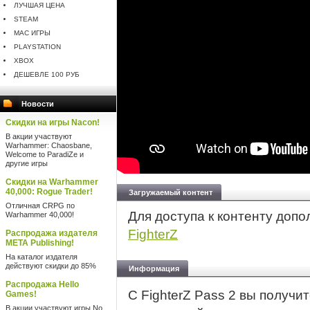
ЛУЧШАЯ ЦЕНА
STEAM
MAC ИГРЫ
PLAYSTATION
XBOX
ДЕШЕВЛЕ 100 РУБ
Новости
Скидки на игры Nacon!
В акции участвуют
Warhammer: Chaosbane,
Welcome to ParadiZe и
другие игры
Скидки на Warhammer
40,000: Rogue Trader!
Загружаемый контент
Отличная CRPG по
Для доступа к контенту доп
Warhammer 40,000!
FighterZ
Распродажа издателя
META Publishing!
На каталог издателя
действуют скидки до 85%
Информация
Распродажа Hello
С FighterZ Pass 2 вы получи
Games!
В акции участвуют игры No