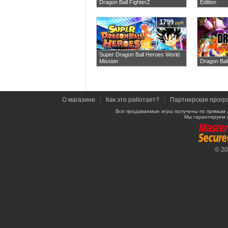
Dragon Ball FighterZ
Edition
1799
руб
Super Dragon Ball Heroes World
Mission
Dragon Bal
О магазине
|
Как это работает?
|
Партнерская прогр
Все продаваемые игры получены по прямым 
Мы гарантируем 
© 2