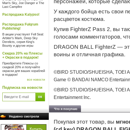
персонажей, которые сделают
Man's Sky, Joe Danger и The
Last Campfire
У каждого бойца есть свои п
Распродажа Kalypso!
расцветок костюма.
Распродажа Fulqrum
Купив FighterZ Pass 2, вы т
Publishing!
В акции участвуют Fell Seal:
голосами комментаторов, чт
Arbiter's Mark, Deep Sky
Derelicts, серия King's
Bounty и другие игры
DRAGON BALL FighterZ — эт
Скидка 20% на Плексы
воины и отличная графика.
+ Окраски в подарок!
Приобретите Плексы со
скидкой 20% и получайте
окраски для ваших кораблей
©BIRD STUDIO/SHUEISHA, TOEI 
в подарок!
Game © BANDAI NAMCO Entertainme
все новости
Подписка на новости
©BIRD STUDIO/SHUEISHA, TOEI 
Entertainment Inc.
Что я покупаю
Недавно смотрели
Покупая этот товар, вы
мгно
(cd key) DRAGON BALL FIGH